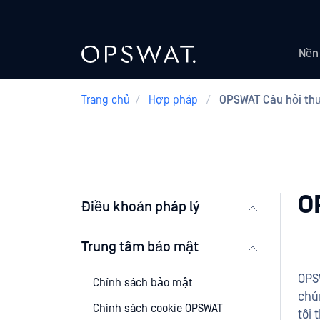
Nền
Trang chủ
/
Hợp pháp
/
OPSWAT Câu hỏi th
O
Điều khoản pháp lý
Trung tâm bảo mật
OPS
Chính sách bảo mật
chú
Chính sách cookie OPSWAT
tôi