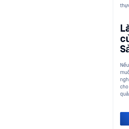
thự
L
c
S
Nếu
muố
ngh
cho
quản