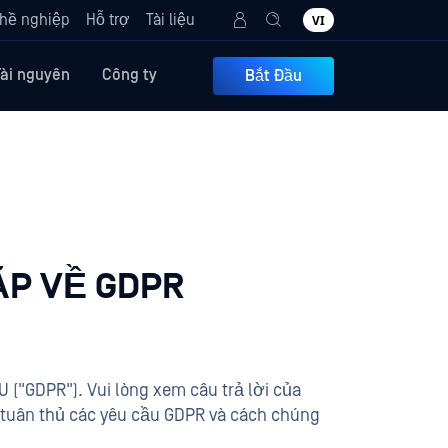
hề nghiệp
Hỗ trợ
Tài liệu
VI
Tài nguyên
Công ty
Bắt Đầu
ẶP VỀ GDPR
 ("GDPR"). Vui lòng xem câu trả lời của
tuân thủ các yêu cầu GDPR và cách chúng