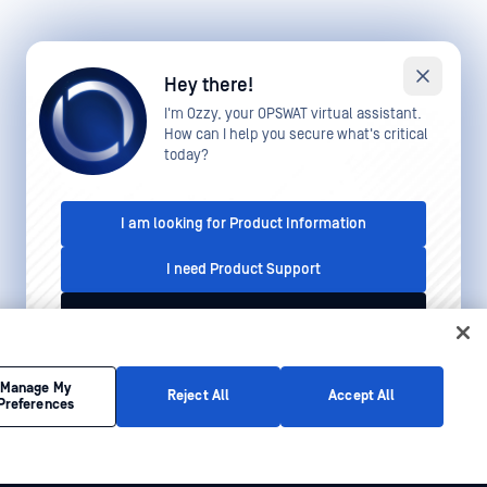
Hey there!
I'm Ozzy, your OPSWAT virtual assistant.
How can I help you secure what's critical
today?
I am looking for Product Information
I need Product Support
I'd like to talk to Sales
This conversation is recorded for quality assurance
Manage My
Reject All
Accept All
Preferences
purposes. See our
Privacy Policy
.