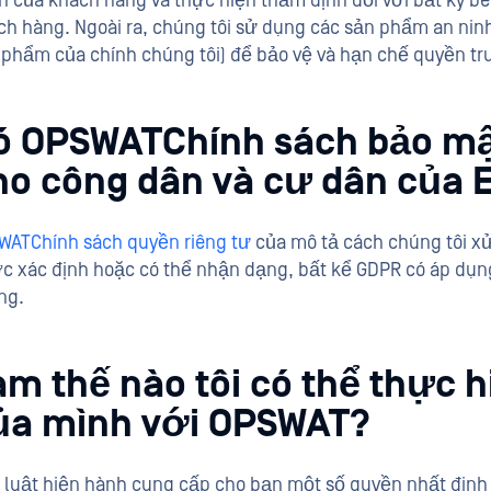
n của khách hàng và thực hiện thẩm định đối với bất kỳ bê
ch hàng. Ngoài ra, chúng tôi sử dụng các sản phẩm an ni
 phẩm của chính chúng tôi) để bảo vệ và hạn chế quyền tr
ó OPSWATChính sách bảo mậ
ho công dân và cư dân của 
WATChính sách quyền riêng tư
của mô tả cách chúng tôi xử
c xác định hoặc có thể nhận dạng, bất kể GDPR có áp dụng
ng.
àm thế nào tôi có thể thực h
ủa mình với OPSWAT?
 luật hiện hành cung cấp cho bạn một số quyền nhất định đ