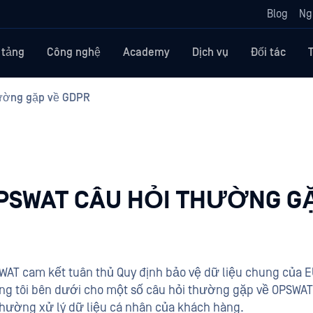
Blog
Ng
 tảng
Công nghệ
Academy
Dịch vụ
Đối tác
ường gặp về GDPR
PSWAT CÂU HỎI THƯỜNG G
WAT cam kết tuân thủ Quy định bảo vệ dữ liệu chung của EU
ng tôi bên dưới cho một số câu hỏi thường gặp về OPSWAT
 thường xử lý dữ liệu cá nhân của khách hàng.