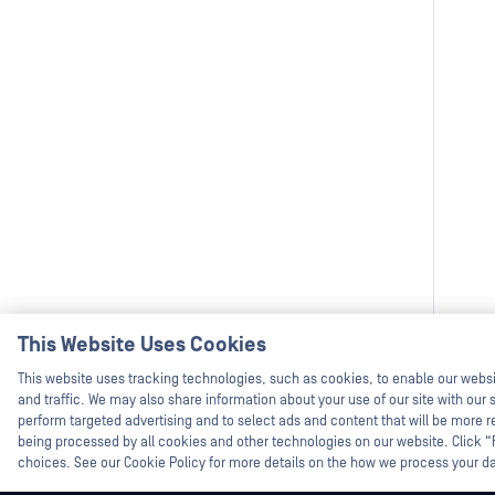
This Website Uses Cookies
This website uses tracking technologies, such as cookies, to enable our webs
and traffic. We may also share information about your use of our site with our s
perform targeted advertising and to select ads and content that will be more re
being processed by all cookies and other technologies on our website. Click 
choices. See our Cookie Policy for more details on the how we process your d