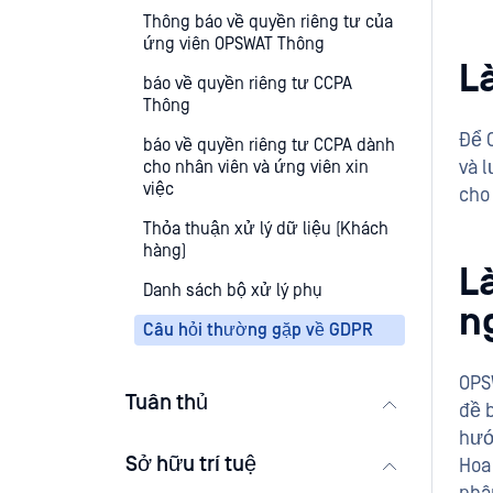
Thông báo về quyền riêng tư của
ứng viên OPSWAT Thông
L
báo về quyền riêng tư CCPA
Thông
Để 
báo về quyền riêng tư CCPA dành
và l
cho nhân viên và ứng viên xin
việc
cho 
Thỏa thuận xử lý dữ liệu (Khách
hàng)
L
Danh sách bộ xử lý phụ
n
Câu hỏi thường gặp về GDPR
OPS
Tuân thủ
đề 
hướ
Sở hữu trí tuệ
Hoa 