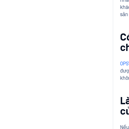
nhâ
khá
sản
C
c
OPS
đượ
khô
L
c
Nếu