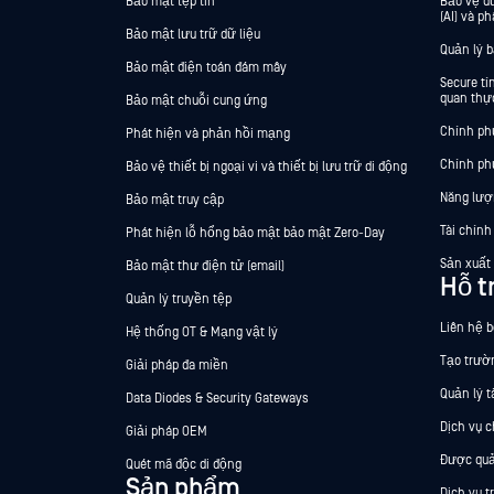
Bảo mật tệp tin
Bảo vệ dữ
(AI) và ph
Bảo mật lưu trữ dữ liệu
Quản lý 
Bảo mật điện toán đám mây
Secure t
quan thực
Bảo mật chuỗi cung ứng
Chính ph
Phát hiện và phản hồi mạng
Chính ph
Bảo vệ thiết bị ngoại vi và thiết bị lưu trữ di động
Năng lượ
Bảo mật truy cập
Tài chính
Phát hiện lỗ hổng bảo mật bảo mật Zero-Day
Sản xuất
Bảo mật thư điện tử (email)
Hỗ t
Quản lý truyền tệp
Liên hệ 
Hệ thống OT & Mạng vật lý
Tạo trườ
Giải pháp đa miền
Quản lý t
Data Diodes & Security Gateways
Dịch vụ 
Giải pháp OEM
Được quả
Quét mã độc di động
Sản phẩm
Dịch vụ t