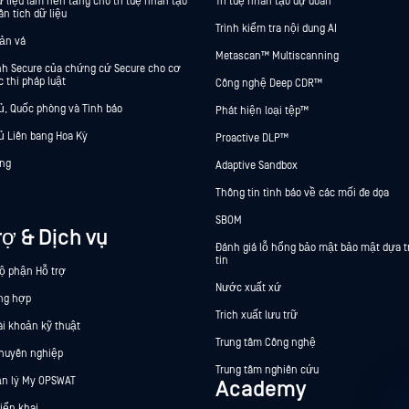
 liệu làm nền tảng cho trí tuệ nhân tạo
Trí tuệ nhân tạo dự đoán
ân tích dữ liệu
Trình kiểm tra nội dung AI
bản vá
Metascan™ Multiscanning
ính Secure của chứng cứ Secure cho cơ
 thi pháp luật
Công nghệ Deep CDR™
ủ, Quốc phòng và Tình báo
Phát hiện loại tệp™
ủ Liên bang Hoa Kỳ
Proactive DLP™
ng
Adaptive Sandbox
Thông tin tình báo về các mối đe dọa
SBOM
rợ & Dịch vụ
Đánh giá lỗ hổng bảo mật bảo mật dựa t
tin
bộ phận Hỗ trợ
Nước xuất xứ
ng hợp
Trích xuất lưu trữ
ài khoản kỹ thuật
Trung tâm Công nghệ
chuyên nghiệp
Trung tâm nghiên cứu
n lý My OPSWAT
Academy
riển khai