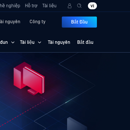
hề nghiệp
Hỗ trợ
Tài liệu
VI
Tài nguyên
Công ty
Bắt Đầu
 đun
Tài liệu
Tài nguyên
Bắt đầu