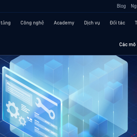
Blog
Ng
 tảng
Công nghệ
Academy
Dịch vụ
Đối tác
Các mô