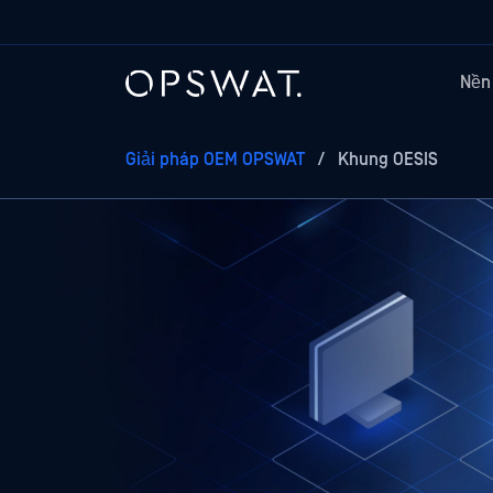
Nền
Giải pháp OEM OPSWAT
/
Khung OESIS