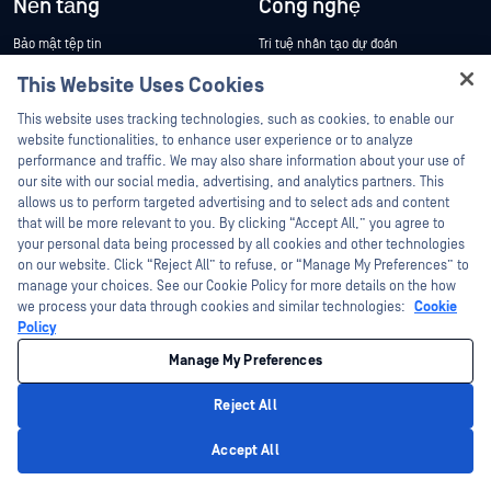
Nền tảng
Công nghệ
Bảo mật tệp tin
Trí tuệ nhân tạo dự đoán
Bảo mật lưu trữ dữ liệu
Trình kiểm tra nội dung AI
This Website Uses Cookies
Hey there!
Bảo mật điện toán đám mây
Metascan™ Multiscanning
This website uses tracking technologies, such as cookies, to enable our
I'm Ozzy, your OPSWAT virtual assistant.
website functionalities, to enhance user experience or to analyze
Bảo mật chuỗi cung ứng
Công nghệ Deep CDR™
How can I help you secure what's critical
performance and traffic. We may also share information about your use of
Phát hiện và phản hồi mạng
Phát hiện loại tệp™
today?
our site with our social media, advertising, and analytics partners. This
allows us to perform targeted advertising and to select ads and content
Bảo vệ thiết bị ngoại vi và thiết bị lưu
Proactive DLP™
that will be more relevant to you. By clicking “Accept All,” you agree to
trữ di động
Adaptive Sandbox
your personal data being processed by all cookies and other technologies
Bảo mật truy cập
on our website. Click “Reject All” to refuse, or “Manage My Preferences” to
Thông tin tình báo về các mối đe dọa
manage your choices. See our Cookie Policy for more details on the how
Phát hiện lỗ hổng bảo mật bảo mật
Zero-Day
we process your data through cookies and similar technologies:
Cookie
SBOM
Policy
Bảo mật thư điện tử (email)
Đánh giá lỗ hổng bảo mật bảo mật
dựa trên tệp tin
Manage My Preferences
Quản lý truyền tệp
Nước xuất xứ
Hệ thống OT & Mạng vật lý
Reject All
Trích xuất lưu trữ
Privacy Policy
Giải pháp đa miền
Accept All
Trung tâm Công nghệ
Data Diodes & Security Gateways
Trung tâm nghiên cứu