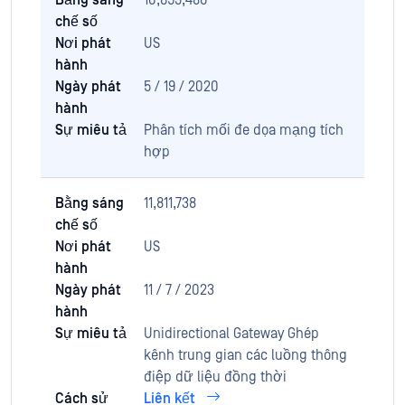
Bằng sáng
10,659,480
chế số
Nơi phát
US
hành
Ngày phát
5 / 19 / 2020
hành
Sự miêu tả
Phân tích mối đe dọa mạng tích
hợp
Bằng sáng
11,811,738
chế số
Nơi phát
US
hành
Ngày phát
11 / 7 / 2023
hành
Sự miêu tả
Unidirectional Gateway Ghép
kênh trung gian các luồng thông
điệp dữ liệu đồng thời
Cách sử
Liên kết