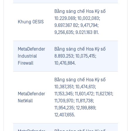
Bằng sáng chế Hoa Kỳ số
10.229.069; 10,002,083;
Khung OESIS
9.697.367 B2; 9,471,794;
9,256,635; 9.021.163 B1.
MetaDefender
Bằng sáng chế Hoa Kỳ số
Industrial
8.893.253; 10,075,415;
Firewall
10,476,884.
Bằng sáng chế Hoa Kỳ số
10,387,351; 10,474,613;
MetaDefender
11,153,345; 11,601,472; 11,627,161;
NetWall
11,709,970; 11,811,738;
11,954,235; 12,199,889;
12,407,655.