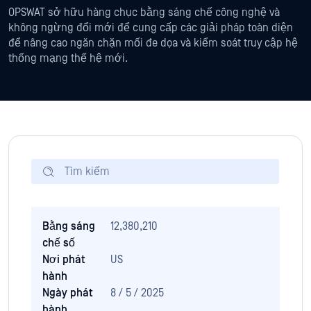
OPSWAT sở hữu hàng chục bằng sáng chế công nghệ và
không ngừng đổi mới để cung cấp các giải pháp toàn diện
để nâng cao ngăn chặn mối đe dọa và kiểm soát truy cập hệ
thống mạng thế hệ mới.
Bằng sáng
12,380,210
chế số
Nơi phát
US
hành
Ngày phát
8 / 5 / 2025
hành