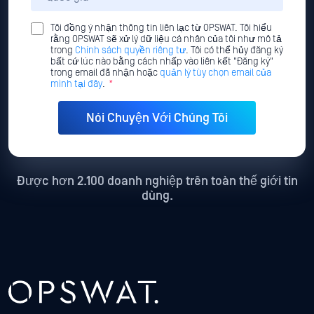
Tôi đồng ý nhận thông tin liên lạc từ OPSWAT. Tôi hiểu
rằng OPSWAT sẽ xử lý dữ liệu cá nhân của tôi như mô tả
trong
Chính sách quyền riêng tư
. Tôi có thể hủy đăng ký
bất cứ lúc nào bằng cách nhấp vào liên kết "Đăng ký"
trong email đã nhận hoặc
quản lý tùy chọn email của
mình tại đây
.
*
Được hơn 2.100 doanh nghiệp trên toàn thế giới tin
dùng.