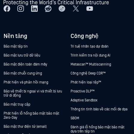
Nền tảng
Công nghệ
Bảo mật tệp tin
Trí tuệ nhân tạo dự đoán
Bảo mật lưu trữ dữ liệu
Trình kiểm tra nội dung AI
Bảo mật điện toán đám mây
Metascan™ Multiscanning
Bảo mật chuỗi cung ứng
Công nghệ Deep CDR™
Phát hiện và phản hồi mạng
Phát hiện loại tệp™
Bảo vệ thiết bị ngoại vi và thiết bị lưu
Proactive DLP™
trữ di động
Adaptive Sandbox
Bảo mật truy cập
Thông tin tình báo về các mối đe dọa
Phát hiện lỗ hổng bảo mật bảo mật
Zero-Day
SBOM
Bảo mật thư điện tử (email)
Đánh giá lỗ hổng bảo mật bảo mật
dựa trên tệp tin