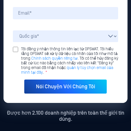
Tôi đồng ý nhận thông tin liên lạc từ OPSWAT. Tôi hiểu
rằng OPSWAT sẽ xử lý dữ liệu cá nhân của tôi như mô tả
trong
Chính sách quyền riêng tư
. Tôi có thể hủy đăng ký
bất cứ lúc nào bằng cách nhấp vào liên kết "Đăng ký"
trong email đã nhận hoặc
quản lý tùy chọn email của
mình tại đây
.
*
Được hơn 2.100 doanh nghiệp trên toàn thế giới tin
dùng.