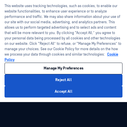
Đào tạo
Hey there!
Hội thảo trên trực tuyến
This website uses tracking technologies, such as cookies, to enable our
Chương trình Xử lý Lỗ hổng Bảo mật
I'm Ozzy, your OPSWAT virtual assistant.
website functionalities, to enhance user experience or to analyze
Đối tác
Datasheets
How can I help you secure what's critical
performance and traffic. We may also share information about your use of
today?
our site with our social media, advertising, and analytics partners. This
White Papers
Chứng nhận
allows us to perform targeted advertising and to select ads and content
Công cụ miễn phí
that will be more relevant to you. By clicking “Accept All,” you agree to
Đối tác công nghệ
your personal data being processed by all cookies and other technologies
Chương trình đối tác kênh phân phối
on our website. Click “Reject All” to refuse, or “Manage My Preferences” to
manage your choices. See our Cookie Policy for more details on the how
we process your data through cookies and similar technologies:
Cookie
©2026 OPSWAT Công ty TNHH. Mọi quyền được bảo lưu. OPSWAT , MetaDefender
Policy
Metascan, MetaAccess , cái OPSWAT Logo, Không tin tưởng bất kỳ tệp tin nào.
Không tin tưởng bất kỳ thiết bị nào. OPSWAT Academy Bảo vệ thế giới cơ sở hạ
tầng trọng yếu Deep CDR™ Technology, InQuest, Logo InQuest, DFI, RetroHunt, Deep
Manage My Preferences
File Inspection và Join the Hunt là các nhãn hiệu thương mại của OPSWAT Các
nhãn hiệu của bên thứ ba là tài sản của chủ sở hữu tương ứng.
Chính sách bảo mật
pháp lý
Quản lý tùy chọn Cookie
Lựa chọn
Reject All
quyền riêng tư của bạn tại California
Privacy Policy
Accept All