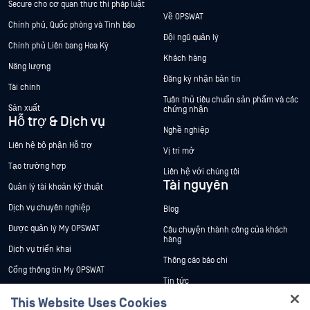
Secure cho cơ quan thực thi pháp luật
Về OPSWAT
Chính phủ, Quốc phòng và Tình báo
Đội ngũ quản lý
Chính phủ Liên bang Hoa Kỳ
Khách hàng
Năng lượng
Đăng ký nhận bản tin
Tài chính
Tuân thủ tiêu chuẩn sản phẩm và các
Sản xuất
chứng nhận
Hỗ trợ & Dịch vụ
Nghề nghiệp
Liên hệ bộ phận Hỗ trợ
Vị trí mở
Tạo trường hợp
Liên hệ với chúng tôi
Tài nguyên
Quản lý tài khoản kỹ thuật
Dịch vụ chuyên nghiệp
Blog
Được quản lý My OPSWAT
Câu chuyện thành công của khách
hàng
Dịch vụ triển khai
Thông cáo báo chí
Cổng thông tin My OPSWAT
Tin tức
Tài liệu kỹ thuật
This Website Uses Cookies
Sự kiện