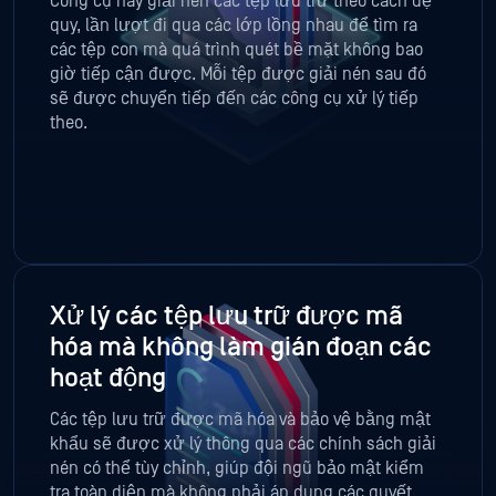
Công cụ này giải nén các tệp lưu trữ theo cách đệ
quy, lần lượt đi qua các lớp lồng nhau để tìm ra
các tệp con mà quá trình quét bề mặt không bao
giờ tiếp cận được. Mỗi tệp được giải nén sau đó
sẽ được chuyển tiếp đến các công cụ xử lý tiếp
theo.
Xử lý các tệp lưu trữ được mã
hóa mà không làm gián đoạn các
hoạt động
Các tệp lưu trữ được mã hóa và bảo vệ bằng mật
khẩu sẽ được xử lý thông qua các chính sách giải
nén có thể tùy chỉnh, giúp đội ngũ bảo mật kiểm
tra toàn diện mà không phải áp dụng các quyết