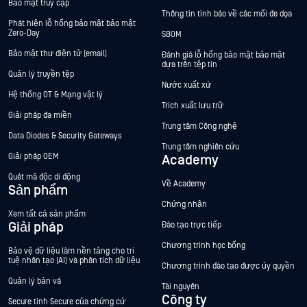
Bảo mật truy cập
Thông tin tình báo về các mối đe dọa
Phát hiện lỗ hổng bảo mật bảo mật
Zero-Day
SBOM
Bảo mật thư điện tử (email)
Đánh giá lỗ hổng bảo mật bảo mật
dựa trên tệp tin
Quản lý truyền tệp
Nước xuất xứ
Hệ thống OT & Mạng vật lý
Trích xuất lưu trữ
Giải pháp đa miền
Trung tâm Công nghệ
Data Diodes & Security Gateways
Trung tâm nghiên cứu
Giải pháp OEM
Academy
Quét mã độc di động
Về Academy
Sản phẩm
Chứng nhận
Xem tất cả sản phẩm
Giải pháp
Đào tạo trực tiếp
Chương trình học bổng
Bảo vệ dữ liệu làm nền tảng cho trí
tuệ nhân tạo (AI) và phân tích dữ liệu
Chương trình đào tạo được ủy quyền
Quản lý bản vá
Tài nguyên
Công ty
Secure tính Secure của chứng cứ