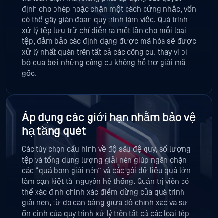
định cho phép hoặc chặn một cách cứng nhắc, vốn
có thể gây gián đoạn quy trình làm việc. Quá trình
xử lý tệp lưu trữ chỉ diễn ra một lần cho mỗi loại
tệp, đảm bảo các định dạng được mã hóa sẽ được
xử lý nhất quán trên tất cả các công cụ, thay vì bị
bỏ qua bởi những công cụ không hỗ trợ giải mã
gốc.
Áp dụng các giới hạn nhằm bảo vệ
hạ tầng quét
Các tùy chọn cấu hình về độ sâu đệ quy, số lượng
tệp và tổng dung lượng giải nén giúp ngăn chặn
các “quả bom giải nén” và các gói dữ liệu quá lớn
làm cạn kiệt tài nguyên hệ thống. Quản trị viên có
thể xác định chính xác điểm dừng của quá trình
giải nén, từ đó cân bằng giữa độ chính xác và sự
ổn định của quy trình xử lý trên tất cả các loại tệp