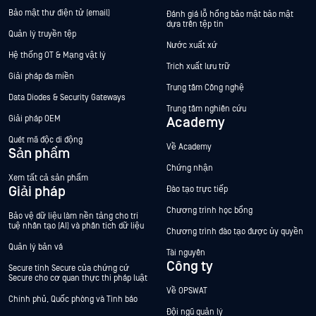
Bảo mật thư điện tử (email)
Đánh giá lỗ hổng bảo mật bảo mật
dựa trên tệp tin
Quản lý truyền tệp
Nước xuất xứ
Hệ thống OT & Mạng vật lý
Trích xuất lưu trữ
Giải pháp đa miền
Trung tâm Công nghệ
Data Diodes & Security Gateways
Trung tâm nghiên cứu
Giải pháp OEM
Academy
Quét mã độc di động
Về Academy
Sản phẩm
Chứng nhận
Xem tất cả sản phẩm
Giải pháp
Đào tạo trực tiếp
Chương trình học bổng
Bảo vệ dữ liệu làm nền tảng cho trí
tuệ nhân tạo (AI) và phân tích dữ liệu
Chương trình đào tạo được ủy quyền
Quản lý bản vá
Tài nguyên
Công ty
Secure tính Secure của chứng cứ
Secure cho cơ quan thực thi pháp luật
Về OPSWAT
Chính phủ, Quốc phòng và Tình báo
Đội ngũ quản lý