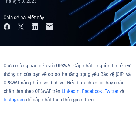
Tháng 5 3, 2023
Chia sẻ bài viết này
Chào mừng bạn đến với OPSWAT Cập nhật - nguồn tin tức và
thông tin của bạn về cơ sở hạ tầng trọng yếu Bảo vệ (CIP) và
OPSWAT sản phẩm và dịch vụ. Nếu bạn chưa có, hãy chắc
chắn làm theo OPSWAT trên
LinkedIn
,
Facebook
,
Twitter
và
Instagram
để cập nhật theo thời gian thực.