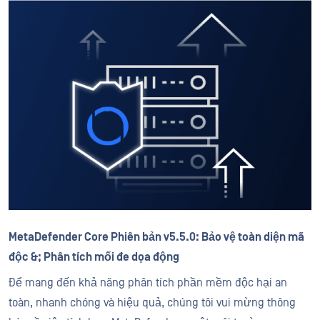
MetaDefender Core Phiên bản v5.5.0: Bảo vệ toàn diện mã
độc &; Phân tích mối đe dọa động
Để mang đến khả năng phân tích phần mềm độc hại an
toàn, nhanh chóng và hiệu quả, chúng tôi vui mừng thông