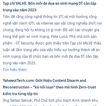
Tạp chí VALVE: Bốn mối đe dọa an ninh mạng OT cần tập
trung vào năm 2023
Tiền đề rằng công nghệ thông tin (IT) và môi trường công
nghệ vận hành (OT), và internet vạn vật công nghiệp (IIoT) nói
chung, đang hội tụ không có gì mới đối với các chuyên gia
trong thế giới an ninh mạng. Pete Lund, Phó chủ tịch sản
phẩm - OT Security, được giới thiệu trên Tạp chí VALVE thảo
luận về tầm trọng yếu của việc hiểu sự trưởng thành về an
ninh mạng của tổ chức bạn và bốn mối đe dọa OT cần tập
trung vào năm 2023.
Tìm hiểu thêm
TahawulTech.com: Giới thiệu Content Disarm and
Reconstruction – “kẻ nổi loạn” theo mô hình Zero-trust
kiểm tra từng tệp tin
Ông Sertan Selcuk, Phó Chủ tịch phụ trách Kinh doanh khu