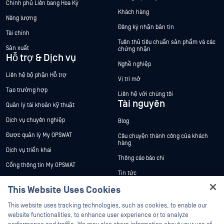
Chính phủ Liên bang Hoa Kỳ
Khách hàng
Năng lượng
Đăng ký nhận bản tin
Tài chính
Tuân thủ tiêu chuẩn sản phẩm và các
Sản xuất
chứng nhận
Hỗ trợ & Dịch vụ
Nghề nghiệp
Liên hệ bộ phận Hỗ trợ
Vị trí mở
Tạo trường hợp
Liên hệ với chúng tôi
Tài nguyên
Quản lý tài khoản kỹ thuật
Dịch vụ chuyên nghiệp
Blog
Được quản lý My OPSWAT
Câu chuyện thành công của khách
hàng
Dịch vụ triển khai
Thông cáo báo chí
Cổng thông tin My OPSWAT
Tin tức
Tài liệu kỹ thuật
This Website Uses Cookies
Sự kiện
Đào tạo
Hội thảo trên trực tuyến
This website uses tracking technologies, such as cookies, to enable our
Chương trình Xử lý Lỗ hổng Bảo mật
website functionalities, to enhance user experience or to analyze
Đối tác
Datasheets