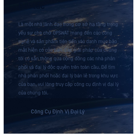
Đối tác
Là một nhà lãnh đạo trong cơ sở hạ tầng trọng
yếu sự che chở OPSWAT mang đến các công
nghệ và sản phẩm tiên tiến vào danh mục bảo
mật hiện có của bạn. Các giải pháp của chúng
tôi có sẵn thông qua cộng đồng các nhà phân
phối và đại lý độc quyền trên toàn cầu. Để tìm
nhà phân phối hoặc đại lý bán lẻ trong khu vực
của bạn, vui lòng truy cập công cụ định vị đại lý
của chúng tôi.
Công Cụ Định Vị Đại Lý