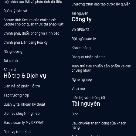
tuệ nhân tạo (AI) và phân tích dữ liệu
Chương trình đào tạo được ủy quyền
Quản lý bản vá
Tài nguyên
Công ty
Secure tính Secure của chứng cứ
Secure cho cơ quan thực thi pháp luật
Về OPSWAT
Chính phủ, Quốc phòng và Tình báo
Đội ngũ quản lý
Chính phủ Liên bang Hoa Kỳ
Khách hàng
Năng lượng
Đăng ký nhận bản tin
Tài chính
Tuân thủ tiêu chuẩn sản phẩm và các
Sản xuất
chứng nhận
Hỗ trợ & Dịch vụ
Nghề nghiệp
Liên hệ bộ phận Hỗ trợ
Vị trí mở
Tạo trường hợp
Liên hệ với chúng tôi
Tài nguyên
Quản lý tài khoản kỹ thuật
Dịch vụ chuyên nghiệp
Blog
Được quản lý My OPSWAT
Câu chuyện thành công của khách
hàng
Dịch vụ triển khai