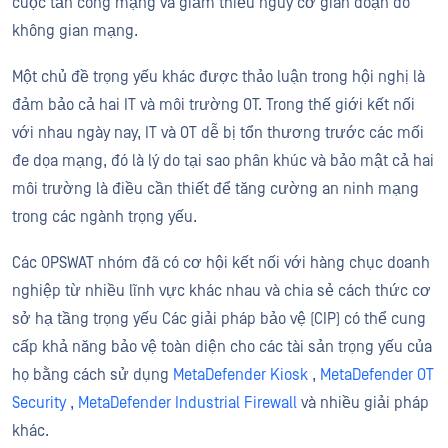
cuộc tấn công mạng và giảm thiểu nguy cơ gián đoạn do
không gian mạng.
Một chủ đề trọng yếu khác được thảo luận trong hội nghị là
đảm bảo cả hai IT và môi trường OT. Trong thế giới kết nối
với nhau ngày nay, IT và OT dễ bị tổn thương trước các mối
đe dọa mạng, đó là lý do tại sao phân khúc và bảo mật cả hai
môi trường là điều cần thiết để tăng cường an ninh mạng
trong các ngành trọng yếu.
Các OPSWAT nhóm đã có cơ hội kết nối với hàng chục doanh
nghiệp từ nhiều lĩnh vực khác nhau và chia sẻ cách thức cơ
sở hạ tầng trọng yếu Các giải pháp bảo vệ (CIP) có thể cung
cấp khả năng bảo vệ toàn diện cho các tài sản trọng yếu của
họ bằng cách sử dụng
MetaDefender Kiosk
,
MetaDefender OT
Security
,
MetaDefender Industrial Firewall
và nhiều giải pháp
khác.