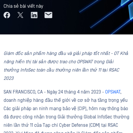
Chia sẻ bài viết này
Giám đốc sản phẩm hàng đầu và giải pháp tốt nhất - OT Khả
năng hiển thị tài sản được trao cho OPSWAT trong Giải
thưởng InfoSec toàn cầu thường niên lần thứ 11 tại RSAC
2023
SAN FRANCISCO, CA - Ngày 24 tháng 4 năm 2023 -
OPSWAT
,
doanh nghiệp hàng đầu thế giới về cơ sở hạ tầng trọng yếu
Các giải pháp an ninh mạng bảo vệ (CIP), hôm nay thông báo
đã được công nhận trong Giải thưởng Global InfoSec thường
niên lần thứ 11 của Tạp chí Cyber Defense (CDM) tại RSAC