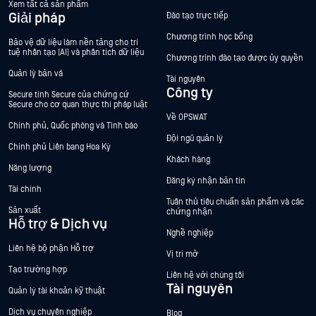
Xem tất cả sản phẩm
Giải pháp
Đào tạo trực tiếp
Chương trình học bổng
Bảo vệ dữ liệu làm nền tảng cho trí
tuệ nhân tạo (AI) và phân tích dữ liệu
Chương trình đào tạo được ủy quyền
Quản lý bản vá
Tài nguyên
Công ty
Secure tính Secure của chứng cứ
Secure cho cơ quan thực thi pháp luật
Về OPSWAT
Chính phủ, Quốc phòng và Tình báo
Đội ngũ quản lý
Chính phủ Liên bang Hoa Kỳ
Khách hàng
Năng lượng
Đăng ký nhận bản tin
Tài chính
Tuân thủ tiêu chuẩn sản phẩm và các
Sản xuất
chứng nhận
Hỗ trợ & Dịch vụ
Nghề nghiệp
Liên hệ bộ phận Hỗ trợ
Vị trí mở
Tạo trường hợp
Liên hệ với chúng tôi
Tài nguyên
Quản lý tài khoản kỹ thuật
Dịch vụ chuyên nghiệp
Blog