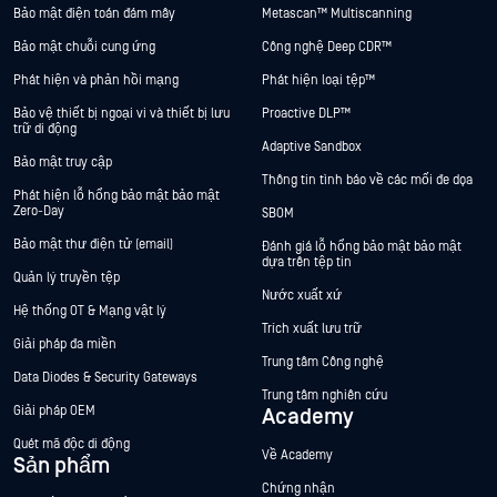
Bảo mật điện toán đám mây
Metascan™ Multiscanning
Bảo mật chuỗi cung ứng
Công nghệ Deep CDR™
Phát hiện và phản hồi mạng
Phát hiện loại tệp™
Bảo vệ thiết bị ngoại vi và thiết bị lưu
Proactive DLP™
trữ di động
Adaptive Sandbox
Bảo mật truy cập
Thông tin tình báo về các mối đe dọa
Phát hiện lỗ hổng bảo mật bảo mật
Zero-Day
SBOM
Bảo mật thư điện tử (email)
Đánh giá lỗ hổng bảo mật bảo mật
dựa trên tệp tin
Quản lý truyền tệp
Nước xuất xứ
Hệ thống OT & Mạng vật lý
Trích xuất lưu trữ
Giải pháp đa miền
Trung tâm Công nghệ
Data Diodes & Security Gateways
Trung tâm nghiên cứu
Giải pháp OEM
Academy
Quét mã độc di động
Về Academy
Sản phẩm
Chứng nhận