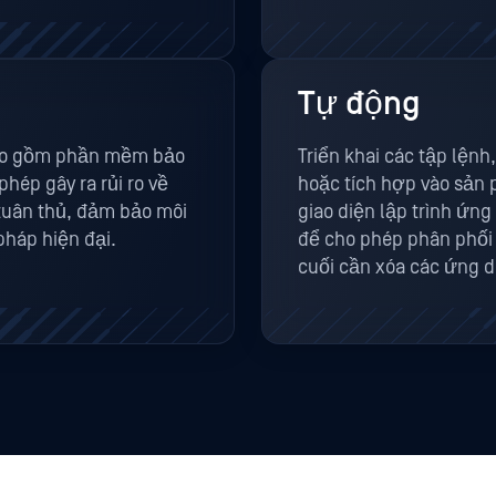
Tự động
bao gồm phần mềm bảo
Triển khai các tập lện
hép gây ra rủi ro về
hoặc tích hợp vào sản
tuân thủ, đảm bảo môi
giao diện lập trình ứn
pháp hiện đại.
để cho phép phân phối d
cuối cần xóa các ứng