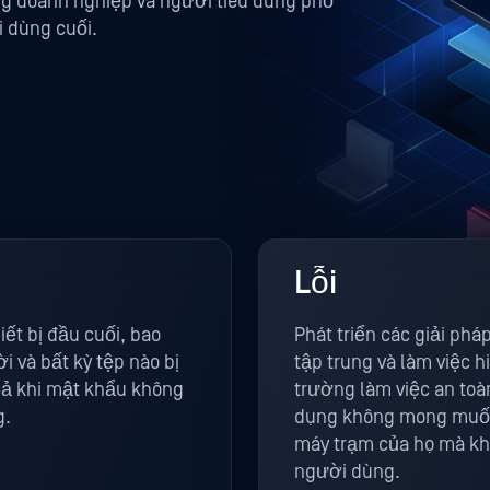
g doanh nghiệp và người tiêu dùng phổ
 dùng cuối.
Lỗi
iết bị đầu cuối, bao
Phát triển các giải ph
 và bất kỳ tệp nào bị
tập trung và làm việc 
 cả khi mật khẩu không
trường làm việc an toà
g.
dụng không mong muốn
máy trạm của họ mà kh
người dùng.