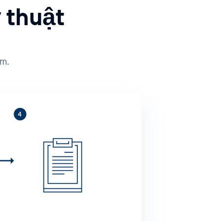
 thuật
ẩm.