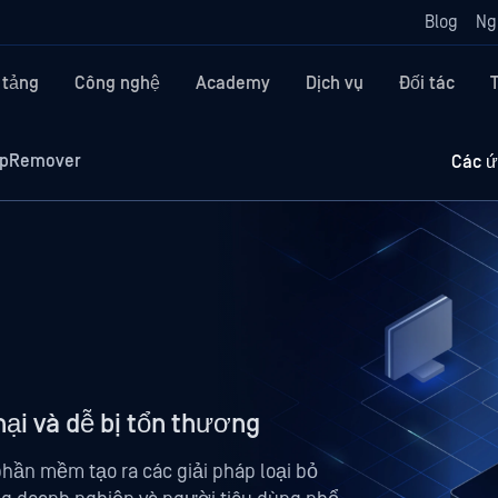
Blog
Ng
 tảng
Công nghệ
Academy
Dịch vụ
Đối tác
pRemover
Các ứ
ại và dễ bị tổn thương
hần mềm tạo ra các giải pháp loại bỏ