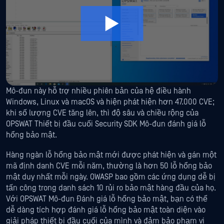
Mô-đun này hỗ trợ nhiều phiên bản của hệ điều hành
Windows, Linux và macOS và hiện phát hiện hơn 47.000 CVE;
khi số lượng CVE tăng lên, thì độ sâu và chiều rộng của
OPSWAT Thiết bị đầu cuối Security SDK Mô-đun đánh giá lỗ
hổng bảo mật.
Hàng ngàn lỗ hổng bảo mật mới được phát hiện và gán một
mã định danh CVE mỗi năm, thường là hơn 50 lỗ hổng bảo
mật duy nhất mỗi ngày. OWASP bao gồm các ứng dụng dễ bị
tấn công trong danh sách 10 rủi ro bảo mật hàng đầu của họ.
Với OPSWAT Mô-đun Đánh giá lỗ hổng bảo mật, bạn có thể
dễ dàng tích hợp đánh giá lỗ hổng bảo mật toàn diện vào
giải pháp thiết bị đầu cuối của mình và đảm bảo phạm vi