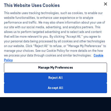
This Website Uses Cookies
Hey there!
This website uses tracking technologies, such as cookies, to enable our
I'm Ozzy, your OPSWAT virtual assistant.
website functionalities, to enhance user experience or to analyze
How can I help you secure what's critical
performance and traffic. We may also share information about your use of
today?
our site with our social media, advertising, and analytics partners. This
allows us to perform targeted advertising and to select ads and content
that will be more relevant to you. By clicking “Accept All,” you agree to
your personal data being processed by all cookies and other technologies
on our website. Click “Reject All” to refuse, or “Manage My Preferences” to
manage your choices. See our Cookie Policy for more details on the how
we process your data through cookies and similar technologies:
Cookie
Policy
Manage My Preferences
Reject All
Privacy Policy
Accept All