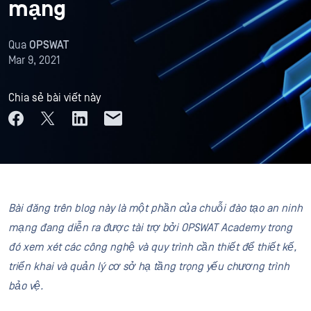
mạng
Qua
OPSWAT
Mar 9, 2021
Chia sẻ bài viết này
Bài đăng trên blog này là một phần của chuỗi đào tạo an ninh
mạng đang diễn ra được tài trợ bởi OPSWAT Academy trong
đó xem xét các công nghệ và quy trình cần thiết để thiết kế,
triển khai và quản lý cơ sở hạ tầng trọng yếu chương trình
bảo vệ.