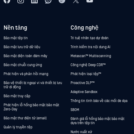
Nền tảng
Công nghệ
Bảo mật tệp tin
Trí tuệ nhân tạo dự đoán
Bảo mật lưu trữ dữ liệu
Trình kiểm tra nội dung AI
Bảo mật điện toán đám mây
Metascan™ Multiscanning
Bảo mật chuỗi cung ứng
Công nghệ Deep CDR™
Phát hiện và phản hồi mạng
Phát hiện loại tệp™
Bảo vệ thiết bị ngoại vi và thiết bị lưu
Proactive DLP™
trữ di động
Adaptive Sandbox
Bảo mật truy cập
Thông tin tình báo về các mối đe dọa
Phát hiện lỗ hổng bảo mật bảo mật
Zero-Day
SBOM
Bảo mật thư điện tử (email)
Đánh giá lỗ hổng bảo mật bảo mật
dựa trên tệp tin
Quản lý truyền tệp
Nước xuất xứ