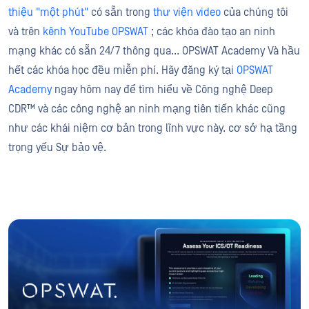
thiệu "một phút"
có sẵn trong
thư viện video
của chúng tôi
và trên
kênh YouTube OPSWAT
; các khóa đào tạo an ninh
mạng khác có sẵn 24/7 thông qua... OPSWAT Academy Và hầu
hết các khóa học đều miễn phí. Hãy đăng ký tại
OPSWAT
Academy
ngay hôm nay để tìm hiểu về Công nghệ Deep
CDR™ và các công nghệ an ninh mạng tiên tiến khác cũng
như các khái niệm cơ bản trong lĩnh vực này. cơ sở hạ tầng
trọng yếu Sự bảo vệ.