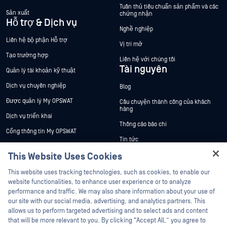
Tuân thủ tiêu chuẩn sản phẩm và các
Sản xuất
chứng nhận
Hỗ trợ & Dịch vụ
Nghề nghiệp
Liên hệ bộ phận Hỗ trợ
Vị trí mở
Tạo trường hợp
Liên hệ với chúng tôi
Tài nguyên
Quản lý tài khoản kỹ thuật
Dịch vụ chuyên nghiệp
Blog
Được quản lý My OPSWAT
Câu chuyện thành công của khách
hàng
Dịch vụ triển khai
Thông cáo báo chí
Cổng thông tin My OPSWAT
Tin tức
Tài liệu kỹ thuật
This Website Uses Cookies
Sự kiện
Đào tạo
Hội thảo trên trực tuyến
This website uses tracking technologies, such as cookies, to enable our
Chương trình Xử lý Lỗ hổng Bảo mật
website functionalities, to enhance user experience or to analyze
Đối tác
Datasheets
performance and traffic. We may also share information about your use of
White Papers
our site with our social media, advertising, and analytics partners. This
Chứng nhận
allows us to perform targeted advertising and to select ads and content
Công cụ miễn phí
Đối tác công nghệ
that will be more relevant to you. By clicking “Accept All,” you agree to