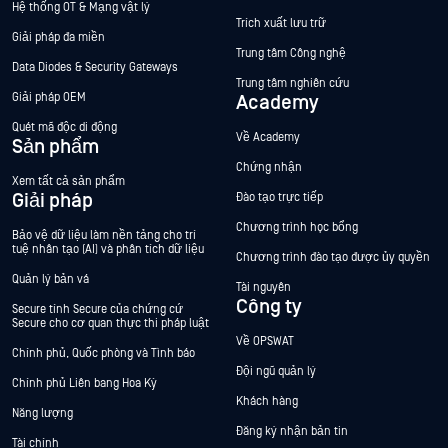
Hệ thống OT & Mạng vật lý
Trích xuất lưu trữ
Giải pháp đa miền
Trung tâm Công nghệ
Data Diodes & Security Gateways
Trung tâm nghiên cứu
Giải pháp OEM
Academy
Quét mã độc di động
Về Academy
Sản phẩm
Chứng nhận
Xem tất cả sản phẩm
Giải pháp
Đào tạo trực tiếp
Chương trình học bổng
Bảo vệ dữ liệu làm nền tảng cho trí
tuệ nhân tạo (AI) và phân tích dữ liệu
Chương trình đào tạo được ủy quyền
Quản lý bản vá
Tài nguyên
Công ty
Secure tính Secure của chứng cứ
Secure cho cơ quan thực thi pháp luật
Về OPSWAT
Chính phủ, Quốc phòng và Tình báo
Đội ngũ quản lý
Chính phủ Liên bang Hoa Kỳ
Khách hàng
Năng lượng
Đăng ký nhận bản tin
Tài chính