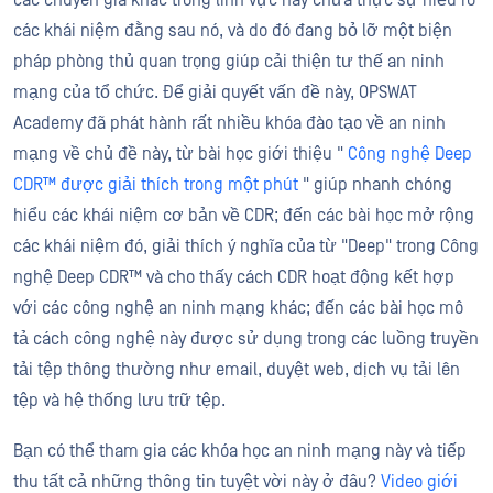
các chuyên gia khác trong lĩnh vực này chưa thực sự hiểu rõ
các khái niệm đằng sau nó, và do đó đang bỏ lỡ một biện
pháp phòng thủ quan trọng giúp cải thiện tư thế an ninh
mạng của tổ chức. Để giải quyết vấn đề này, OPSWAT
Academy đã phát hành rất nhiều khóa đào tạo về an ninh
mạng về chủ đề này, từ bài học giới thiệu "
Công nghệ Deep
CDR™ được giải thích trong một phút
" giúp nhanh chóng
hiểu các khái niệm cơ bản về CDR; đến các bài học mở rộng
các khái niệm đó, giải thích ý nghĩa của từ "Deep" trong Công
nghệ Deep CDR™ và cho thấy cách CDR hoạt động kết hợp
với các công nghệ an ninh mạng khác; đến các bài học mô
tả cách công nghệ này được sử dụng trong các luồng truyền
tải tệp thông thường như email, duyệt web, dịch vụ tải lên
tệp và hệ thống lưu trữ tệp.
Bạn có thể tham gia các khóa học an ninh mạng này và tiếp
thu tất cả những thông tin tuyệt vời này ở đâu?
Video giới