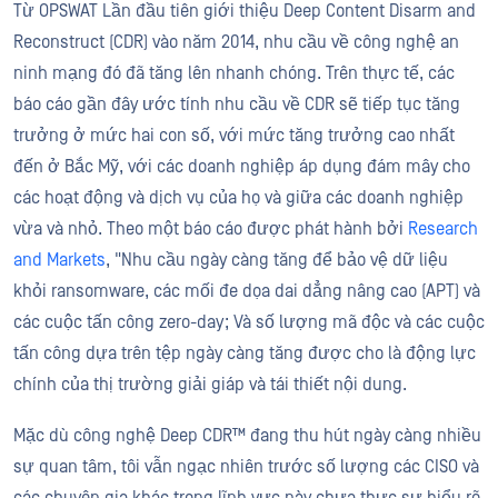
Từ OPSWAT Lần đầu tiên giới thiệu Deep Content Disarm and
Reconstruct (CDR) vào năm 2014, nhu cầu về công nghệ an
ninh mạng đó đã tăng lên nhanh chóng. Trên thực tế, các
báo cáo gần đây ước tính nhu cầu về CDR sẽ tiếp tục tăng
trưởng ở mức hai con số, với mức tăng trưởng cao nhất
đến ở Bắc Mỹ, với các doanh nghiệp áp dụng đám mây cho
các hoạt động và dịch vụ của họ và giữa các doanh nghiệp
vừa và nhỏ. Theo một báo cáo được phát hành bởi
Research
and Markets
, "Nhu cầu ngày càng tăng để bảo vệ dữ liệu
khỏi ransomware, các mối đe dọa dai dẳng nâng cao (APT) và
các cuộc tấn công zero-day; Và số lượng mã độc và các cuộc
tấn công dựa trên tệp ngày càng tăng được cho là động lực
chính của thị trường giải giáp và tái thiết nội dung.
Mặc dù công nghệ Deep CDR™ đang thu hút ngày càng nhiều
sự quan tâm, tôi vẫn ngạc nhiên trước số lượng các CISO và