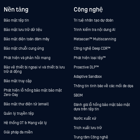
Nền tảng
Công nghệ
Bảo mật tệp tin
Trí tuệ nhân tạo dự đoán
Bảo mật lưu trữ dữ liệu
Trình kiểm tra nội dung AI
Bảo mật điện toán đám mây
Metascan™ Multiscanning
Bảo mật chuỗi cung ứng
Công nghệ Deep CDR™
Phát hiện và phản hồi mạng
Phát hiện loại tệp™
Bảo vệ thiết bị ngoại vi và thiết bị lưu
Proactive DLP™
trữ di động
Adaptive Sandbox
Bảo mật truy cập
Thông tin tình báo về các mối đe dọa
Phát hiện lỗ hổng bảo mật bảo mật
Zero-Day
SBOM
Bảo mật thư điện tử (email)
Đánh giá lỗ hổng bảo mật bảo mật
dựa trên tệp tin
Quản lý truyền tệp
Nước xuất xứ
Hệ thống OT & Mạng vật lý
Trích xuất lưu trữ
Giải pháp đa miền
Trung tâm Công nghệ