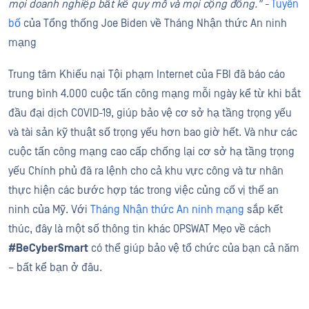
mọi doanh nghiệp bất kể quy mô và mọi cộng đồng." -
Tuyên
bố
của Tổng thống Joe Biden về Tháng Nhận thức An ninh
mạng
Trung tâm Khiếu nại Tội phạm Internet của FBI đã báo cáo
trung bình 4.000 cuộc tấn công mạng mỗi ngày kể từ khi bắt
đầu đại dịch COVID-19, giúp bảo vệ cơ sở hạ tầng trọng yếu
và tài sản kỹ thuật số trọng yếu hơn bao giờ hết. Và như các
cuộc tấn công mạng cao cấp chống lại cơ sở hạ tầng trọng
yếu Chính phủ đã ra lệnh cho cả khu vực công và tư nhân
thực hiện các bước hợp tác trong việc củng cố vị thế an
ninh của Mỹ. Với
Tháng Nhận thức An ninh mạng
sắp kết
thúc, đây là một số thông tin khác OPSWAT Mẹo về cách
#BeCyberSmart
có thể giúp bảo vệ tổ chức của bạn cả năm
– bất kể bạn ở đâu.