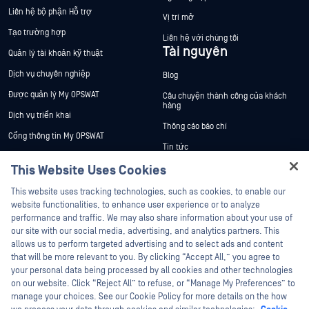
Liên hệ bộ phận Hỗ trợ
Vị trí mở
Tạo trường hợp
Liên hệ với chúng tôi
Tài nguyên
Quản lý tài khoản kỹ thuật
Dịch vụ chuyên nghiệp
Blog
Được quản lý My OPSWAT
Câu chuyện thành công của khách
hàng
Dịch vụ triển khai
Thông cáo báo chí
Cổng thông tin My OPSWAT
Tin tức
Tài liệu kỹ thuật
This Website Uses Cookies
Sự kiện
Đào tạo
Hey there!
Hội thảo trên trực tuyến
This website uses tracking technologies, such as cookies, to enable our
Chương trình Xử lý Lỗ hổng Bảo mật
I'm Ozzy, your OPSWAT virtual assistant.
website functionalities, to enhance user experience or to analyze
Đối tác
Datasheets
How can I help you secure what's critical
performance and traffic. We may also share information about your use of
today?
White Papers
our site with our social media, advertising, and analytics partners. This
Chứng nhận
allows us to perform targeted advertising and to select ads and content
Công cụ miễn phí
Đối tác công nghệ
that will be more relevant to you. By clicking “Accept All,” you agree to
your personal data being processed by all cookies and other technologies
Chương trình đối tác kênh phân phối
on our website. Click “Reject All” to refuse, or “Manage My Preferences” to
manage your choices. See our Cookie Policy for more details on the how