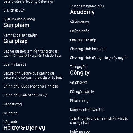
Data Diodes & Security Gateways
Trung tâm nghiên cứu
Giải pháp OEM
Academy
Quét mã độc di động
Về Academy
Sản phẩm
Chứng nhận
Xem tất cả sản phẩm
Giải pháp
Đào tạo trực tiếp
Chương trình học bổng
Bảo vệ dữ liệu làm nền tảng cho trí
tuệ nhân tạo (AI) và phân tích dữ liệu
Chương trình đào tạo được ủy quyền
Quản lý bản vá
Tài nguyên
Công ty
Secure tính Secure của chứng cứ
Secure cho cơ quan thực thi pháp luật
Về OPSWAT
Chính phủ, Quốc phòng và Tình báo
Đội ngũ quản lý
Chính phủ Liên bang Hoa Kỳ
Khách hàng
Năng lượng
Đăng ký nhận bản tin
Tài chính
Tuân thủ tiêu chuẩn sản phẩm và các
Sản xuất
chứng nhận
Hỗ trợ & Dịch vụ
Nghề nghiệp