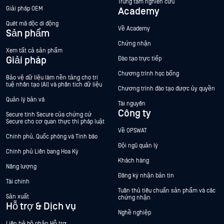
Trung tâm nghiên cứu
Giải pháp OEM
Academy
Quét mã độc di động
Về Academy
Sản phẩm
Chứng nhận
Xem tất cả sản phẩm
Giải pháp
Đào tạo trực tiếp
Chương trình học bổng
Bảo vệ dữ liệu làm nền tảng cho trí
tuệ nhân tạo (AI) và phân tích dữ liệu
Chương trình đào tạo được ủy quyền
Quản lý bản vá
Tài nguyên
Công ty
Secure tính Secure của chứng cứ
Secure cho cơ quan thực thi pháp luật
Về OPSWAT
Chính phủ, Quốc phòng và Tình báo
Đội ngũ quản lý
Chính phủ Liên bang Hoa Kỳ
Khách hàng
Năng lượng
Đăng ký nhận bản tin
Tài chính
Tuân thủ tiêu chuẩn sản phẩm và các
Sản xuất
chứng nhận
Hỗ trợ & Dịch vụ
Nghề nghiệp
Liên hệ bộ phận Hỗ trợ