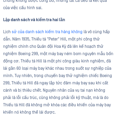
chúng không được công bố, nhưng tất cả đều là kết quả
của việc cấu hình sai.
Lập danh sách và kiểm tra hai lần
Lịch
sử của danh sách kiểm tra hàng không
là vô cùng hấp
dẫn. Năm 1935, Thiếu tá "Peter" Hill, một phi công thử
nghiệm chính cho Quân đội Hoa Kỳ đã lên kế hoạch thử
nghiệm Boeing 299, một máy bay ném bom nguyên mẫu bốn
động cơ. Thiếu tá Hill là một phi công giàu kinh nghiệm, đã
lái gần 60 loại máy bay khác nhau trong suốt sự nghiệp của
mình. Tuy nhiên, trong chuyến bay thử nghiệm chiếc Boeing
299, Thiếu tá Hill đã ngay lập tức đâm máy bay sau khi cất
cánh và bị thiêu chết. Nguyên nhân của vụ tai nạn không
phải là lỗi cấu trúc, cũng không phải lỗi kỹ thuật, mà là do
Thiếu tá Hill đã không mở khóa các điều khiển của máy bay
khiến nó không thể lái được.