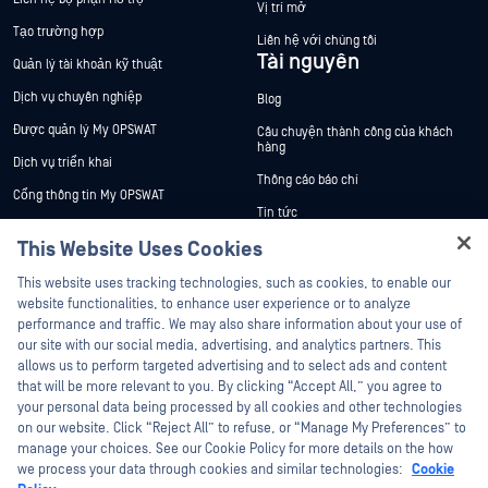
Vị trí mở
Tạo trường hợp
Liên hệ với chúng tôi
Tài nguyên
Quản lý tài khoản kỹ thuật
Dịch vụ chuyên nghiệp
Blog
Được quản lý My OPSWAT
Câu chuyện thành công của khách
hàng
Dịch vụ triển khai
Thông cáo báo chí
Cổng thông tin My OPSWAT
Tin tức
Tài liệu kỹ thuật
This Website Uses Cookies
Sự kiện
Đào tạo
Hey there!
Hội thảo trên trực tuyến
This website uses tracking technologies, such as cookies, to enable our
Chương trình Xử lý Lỗ hổng Bảo mật
I'm Ozzy, your OPSWAT virtual assistant.
website functionalities, to enhance user experience or to analyze
Đối tác
Datasheets
How can I help you secure what's critical
performance and traffic. We may also share information about your use of
White Papers
today?
our site with our social media, advertising, and analytics partners. This
Chứng nhận
allows us to perform targeted advertising and to select ads and content
Công cụ miễn phí
Đối tác công nghệ
that will be more relevant to you. By clicking “Accept All,” you agree to
your personal data being processed by all cookies and other technologies
Chương trình đối tác kênh phân phối
on our website. Click “Reject All” to refuse, or “Manage My Preferences” to
manage your choices. See our Cookie Policy for more details on the how
we process your data through cookies and similar technologies:
Cookie
©2026 OPSWAT Công ty TNHH. Mọi quyền được bảo lưu. OPSWAT , MetaDefender
Metascan, MetaAccess , cái OPSWAT Logo, Không tin tưởng bất kỳ tệp tin nào.