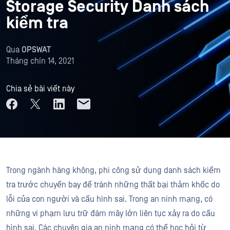
Storage Security Danh sách
kiểm tra
Qua
OPSWAT
Tháng chín 14, 2021
Chia sẻ bài viết này
Trong ngành hàng không, phi công sử dụng danh sách kiểm
tra trước chuyến bay để tránh những thất bại thảm khốc do
lỗi của con người và cấu hình sai. Trong an ninh mạng, có
những vi phạm lưu trữ đám mây lớn liên tục xảy ra do cấu
hình sai. Các chuyên gia an ninh mạng có thể học hỏi từ