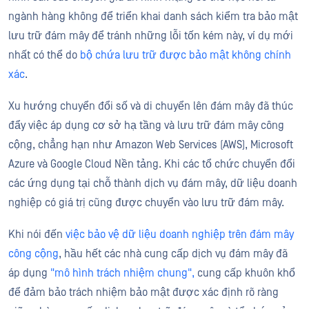
ngành hàng không để triển khai danh sách kiểm tra bảo mật
lưu trữ đám mây để tránh những lỗi tốn kém này, ví dụ mới
nhất có thể do
bộ chứa lưu trữ được bảo mật không chính
xác
.
Xu hướng chuyển đổi số và di chuyển lên đám mây đã thúc
đẩy việc áp dụng cơ sở hạ tầng và lưu trữ đám mây công
cộng, chẳng hạn như Amazon Web Services (AWS), Microsoft
Azure và Google Cloud Nền tảng. Khi các tổ chức chuyển đổi
các ứng dụng tại chỗ thành dịch vụ đám mây, dữ liệu doanh
nghiệp có giá trị cũng được chuyển vào lưu trữ đám mây.
Khi nói đến
việc bảo vệ dữ liệu doanh nghiệp trên đám mây
công cộng
, hầu hết các nhà cung cấp dịch vụ đám mây đã
áp dụng
"mô hình trách nhiệm chung",
cung cấp khuôn khổ
để đảm bảo trách nhiệm bảo mật được xác định rõ ràng