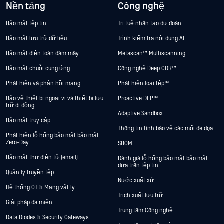
Nền tảng
Công nghệ
Bảo mật tệp tin
Trí tuệ nhân tạo dự đoán
Bảo mật lưu trữ dữ liệu
Trình kiểm tra nội dung AI
Bảo mật điện toán đám mây
Metascan™ Multiscanning
Bảo mật chuỗi cung ứng
Công nghệ Deep CDR™
Phát hiện và phản hồi mạng
Phát hiện loại tệp™
Bảo vệ thiết bị ngoại vi và thiết bị lưu
Proactive DLP™
trữ di động
Adaptive Sandbox
Bảo mật truy cập
Thông tin tình báo về các mối đe dọa
Phát hiện lỗ hổng bảo mật bảo mật
Zero-Day
SBOM
Bảo mật thư điện tử (email)
Đánh giá lỗ hổng bảo mật bảo mật
dựa trên tệp tin
Quản lý truyền tệp
Nước xuất xứ
Hệ thống OT & Mạng vật lý
Trích xuất lưu trữ
Giải pháp đa miền
Trung tâm Công nghệ
Data Diodes & Security Gateways