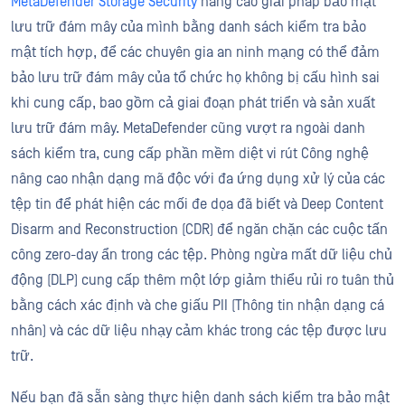
MetaDefender Storage Security
nâng cao giải pháp bảo mật
lưu trữ đám mây của mình bằng danh sách kiểm tra bảo
mật tích hợp, để các chuyên gia an ninh mạng có thể đảm
bảo lưu trữ đám mây của tổ chức họ không bị cấu hình sai
khi cung cấp, bao gồm cả giai đoạn phát triển và sản xuất
lưu trữ đám mây. MetaDefender cũng vượt ra ngoài danh
sách kiểm tra, cung cấp phần mềm diệt vi rút Công nghệ
nâng cao nhận dạng mã độc với đa ứng dụng xử lý của các
tệp tin để phát hiện các mối đe dọa đã biết và Deep Content
Disarm and Reconstruction (CDR) để ngăn chặn các cuộc tấn
công zero-day ẩn trong các tệp. Phòng ngừa mất dữ liệu chủ
động (DLP) cung cấp thêm một lớp giảm thiểu rủi ro tuân thủ
bằng cách xác định và che giấu PII (Thông tin nhận dạng cá
nhân) và các dữ liệu nhạy cảm khác trong các tệp được lưu
trữ.
Nếu bạn đã sẵn sàng thực hiện danh sách kiểm tra bảo mật