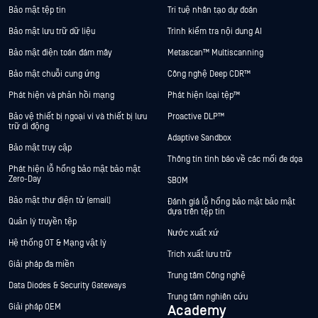
Bảo mật tệp tin
Trí tuệ nhân tạo dự đoán
Bảo mật lưu trữ dữ liệu
Trình kiểm tra nội dung AI
Bảo mật điện toán đám mây
Metascan™ Multiscanning
Bảo mật chuỗi cung ứng
Công nghệ Deep CDR™
Phát hiện và phản hồi mạng
Phát hiện loại tệp™
Bảo vệ thiết bị ngoại vi và thiết bị lưu
Proactive DLP™
trữ di động
Adaptive Sandbox
Bảo mật truy cập
Thông tin tình báo về các mối đe dọa
Phát hiện lỗ hổng bảo mật bảo mật
Zero-Day
SBOM
Bảo mật thư điện tử (email)
Đánh giá lỗ hổng bảo mật bảo mật
dựa trên tệp tin
Quản lý truyền tệp
Nước xuất xứ
Hệ thống OT & Mạng vật lý
Trích xuất lưu trữ
Giải pháp đa miền
Trung tâm Công nghệ
Data Diodes & Security Gateways
Trung tâm nghiên cứu
Giải pháp OEM
Academy