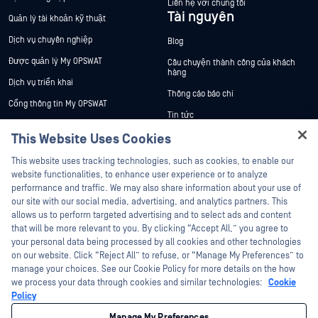
Liên hệ với chúng tôi
Tài nguyên
Quản lý tài khoản kỹ thuật
Dịch vụ chuyên nghiệp
Blog
Được quản lý My OPSWAT
Câu chuyện thành công của khách
hàng
Dịch vụ triển khai
Thông cáo báo chí
Cổng thông tin My OPSWAT
Tin tức
Tài liệu kỹ thuật
This Website Uses Cookies
Sự kiện
Đào tạo
Hey there!
Hội thảo trên trực tuyến
This website uses tracking technologies, such as cookies, to enable our
Chương trình Xử lý Lỗ hổng Bảo mật
I'm Ozzy, your OPSWAT virtual assistant.
website functionalities, to enhance user experience or to analyze
Đối tác
Datasheets
How can I help you secure what's critical
performance and traffic. We may also share information about your use of
White Papers
today?
our site with our social media, advertising, and analytics partners. This
Chứng nhận
allows us to perform targeted advertising and to select ads and content
Công cụ miễn phí
Đối tác công nghệ
that will be more relevant to you. By clicking “Accept All,” you agree to
your personal data being processed by all cookies and other technologies
Chương trình đối tác kênh phân phối
on our website. Click “Reject All” to refuse, or “Manage My Preferences” to
manage your choices. See our Cookie Policy for more details on the how
we process your data through cookies and similar technologies:
Cookie
©2026 OPSWAT Công ty TNHH. Mọi quyền được bảo lưu. OPSWAT , MetaDefender
Metascan, MetaAccess , cái OPSWAT Logo, Không tin tưởng bất kỳ tệp tin nào.
Policy
Không tin tưởng bất kỳ thiết bị nào. OPSWAT Academy Bảo vệ thế giới cơ sở hạ
tầng trọng yếu Deep CDR™ Technology, InQuest, Logo InQuest, DFI, RetroHunt, Deep
Manage My Preferences