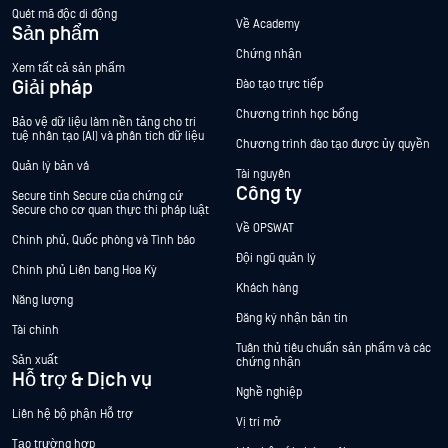
Quét mã độc di động
Về Academy
Sản phẩm
Chứng nhận
Xem tất cả sản phẩm
Giải pháp
Đào tạo trực tiếp
Chương trình học bổng
Bảo vệ dữ liệu làm nền tảng cho trí
tuệ nhân tạo (AI) và phân tích dữ liệu
Chương trình đào tạo được ủy quyền
Quản lý bản vá
Tài nguyên
Công ty
Secure tính Secure của chứng cứ
Secure cho cơ quan thực thi pháp luật
Về OPSWAT
Chính phủ, Quốc phòng và Tình báo
Đội ngũ quản lý
Chính phủ Liên bang Hoa Kỳ
Khách hàng
Năng lượng
Đăng ký nhận bản tin
Tài chính
Tuân thủ tiêu chuẩn sản phẩm và các
Sản xuất
chứng nhận
Hỗ trợ & Dịch vụ
Nghề nghiệp
Liên hệ bộ phận Hỗ trợ
Vị trí mở
Tạo trường hợp