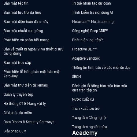
Bảo mật tệp tin
Trí tuệ nhân tạo dự đoán
Bảo mật lưu trữ dữ liệu
Trình kiểm tra nội dung AI
Bảo mật điện toán đám mây
Metascan™ Multiscanning
Bảo mật chuỗi cung ứng
Công nghệ Deep CDR™
Phát hiện và phản hồi mạng
Phát hiện loại tệp™
Bảo vệ thiết bị ngoại vi và thiết bị lưu
Proactive DLP™
trữ di động
Adaptive Sandbox
Bảo mật truy cập
Thông tin tình báo về các mối đe dọa
Phát hiện lỗ hổng bảo mật bảo mật
Zero-Day
SBOM
Bảo mật thư điện tử (email)
Đánh giá lỗ hổng bảo mật bảo mật
dựa trên tệp tin
Quản lý truyền tệp
Nước xuất xứ
Hệ thống OT & Mạng vật lý
Trích xuất lưu trữ
Giải pháp đa miền
Trung tâm Công nghệ
Data Diodes & Security Gateways
Trung tâm nghiên cứu
Giải pháp OEM
Academy