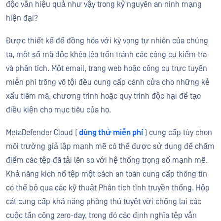
độc vẫn hiệu quả như vậy trong kỷ nguyên an ninh mạng
hiện đại?
Được thiết kế để đồng hóa với kỳ vọng tự nhiên của chúng
ta, một số mã độc khéo léo trốn tránh các công cụ kiểm tra
và phân tích. Một email, trang web hoặc công cụ trực tuyến
miễn phí trông vô tội đều cung cấp cánh cửa cho những kẻ
xấu tiêm mã, chương trình hoặc quy trình độc hại để tạo
điều kiện cho mục tiêu của họ.
MetaDefender Cloud (
dùng thử miễn phí
) cung cấp tùy chọn
môi trường giả lập mạnh mẽ có thể được sử dụng để chấm
điểm các tệp đã tải lên so với hệ thống trọng số mạnh mẽ.
Khả năng kích nổ tệp một cách an toàn cung cấp thông tin
có thể bỏ qua các kỹ thuật Phân tích tĩnh truyền thống. Hộp
cát cung cấp khả năng phòng thủ tuyệt vời chống lại các
cuộc tấn công zero-day, trong đó các định nghĩa tệp vẫn