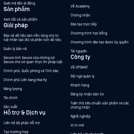
Quét mã độc di động
Về Academy
Sản phẩm
Chứng nhận
Xem tất cả sản phẩm
Giải pháp
Đào tạo trực tiếp
Chương trình học bổng
Bảo vệ dữ liệu làm nền tảng cho trí
tuệ nhân tạo (AI) và phân tích dữ liệu
Chương trình đào tạo được ủy quyền
Quản lý bản vá
Tài nguyên
Công ty
Secure tính Secure của chứng cứ
Secure cho cơ quan thực thi pháp luật
Về OPSWAT
Chính phủ, Quốc phòng và Tình báo
Đội ngũ quản lý
Chính phủ Liên bang Hoa Kỳ
Khách hàng
Năng lượng
Đăng ký nhận bản tin
Tài chính
Tuân thủ tiêu chuẩn sản phẩm và các
Sản xuất
chứng nhận
Hỗ trợ & Dịch vụ
Nghề nghiệp
Liên hệ bộ phận Hỗ trợ
Vị trí mở
Tạo trường hợp