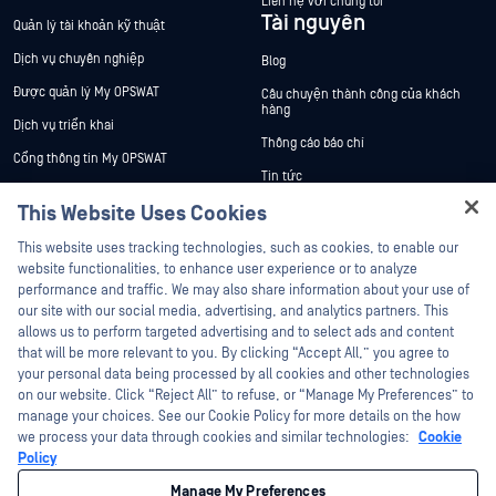
Liên hệ với chúng tôi
Tài nguyên
Quản lý tài khoản kỹ thuật
Dịch vụ chuyên nghiệp
Blog
Được quản lý My OPSWAT
Câu chuyện thành công của khách
hàng
Dịch vụ triển khai
Thông cáo báo chí
Cổng thông tin My OPSWAT
Tin tức
Tài liệu kỹ thuật
This Website Uses Cookies
Sự kiện
Đào tạo
Hey there!
Hội thảo trên trực tuyến
This website uses tracking technologies, such as cookies, to enable our
Chương trình Xử lý Lỗ hổng Bảo mật
I'm Ozzy, your OPSWAT virtual assistant.
website functionalities, to enhance user experience or to analyze
Đối tác
Datasheets
How can I help you secure what's critical
performance and traffic. We may also share information about your use of
today?
White Papers
our site with our social media, advertising, and analytics partners. This
Chứng nhận
allows us to perform targeted advertising and to select ads and content
Công cụ miễn phí
Đối tác công nghệ
that will be more relevant to you. By clicking “Accept All,” you agree to
your personal data being processed by all cookies and other technologies
Chương trình đối tác kênh phân phối
on our website. Click “Reject All” to refuse, or “Manage My Preferences” to
manage your choices. See our Cookie Policy for more details on the how
we process your data through cookies and similar technologies:
Cookie
©2026 OPSWAT Công ty TNHH. Mọi quyền được bảo lưu. OPSWAT , MetaDefender
Metascan, MetaAccess , cái OPSWAT Logo, Không tin tưởng bất kỳ tệp tin nào.
Policy
Không tin tưởng bất kỳ thiết bị nào. OPSWAT Academy Bảo vệ thế giới cơ sở hạ
tầng trọng yếu Deep CDR™ Technology, InQuest, Logo InQuest, DFI, RetroHunt, Deep
Manage My Preferences