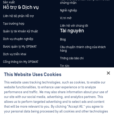
Sản xuất
chứng nhận
Hỗ trợ & Dịch vụ
Nghề nghiệp
Liên hệ bộ phận Hỗ trợ
Vị trí mở
Tạo trường hợp
Liên hệ với chúng tôi
Tài nguyên
Quản lý tài khoản kỹ thuật
Dịch vụ chuyên nghiệp
Blog
Được quản lý My OPSWAT
Câu chuyện thành công của khách
hàng
Dịch vụ triển khai
Thông cáo báo chí
Cổng thông tin My OPSWAT
Tin tức
Tài liệu kỹ thuật
This Website Uses Cookies
Sự kiện
Đào tạo
Hey there!
Hội thảo trên trực tuyến
This website uses tracking technologies, such as cookies, to enable our
Chương trình Xử lý Lỗ hổng Bảo mật
I'm Ozzy, your OPSWAT virtual assistant.
website functionalities, to enhance user experience or to analyze
Đối tác
Datasheets
How can I help you secure what's critical
performance and traffic. We may also share information about your use of
White Papers
today?
our site with our social media, advertising, and analytics partners. This
Chứng nhận
allows us to perform targeted advertising and to select ads and content
Công cụ miễn phí
Đối tác công nghệ
that will be more relevant to you. By clicking “Accept All,” you agree to
your personal data being processed by all cookies and other technologies
Chương trình đối tác kênh phân phối