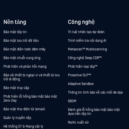
Nền tảng
Công nghệ
Bảo mật tệp tin
Trí tuệ nhân tạo dự đoán
Bảo mật lưu trữ dữ liệu
Trình kiểm tra nội dung AI
Bảo mật điện toán đám mây
Metascan™ Multiscanning
Bảo mật chuỗi cung ứng
Công nghệ Deep CDR™
Phát hiện và phản hồi mạng
Phát hiện loại tệp™
Bảo vệ thiết bị ngoại vi và thiết bị lưu
Proactive DLP™
trữ di động
Adaptive Sandbox
Bảo mật truy cập
Thông tin tình báo về các mối đe dọa
Phát hiện lỗ hổng bảo mật bảo mật
Zero-Day
SBOM
Bảo mật thư điện tử (email)
Đánh giá lỗ hổng bảo mật bảo mật
dựa trên tệp tin
Quản lý truyền tệp
Nước xuất xứ
Hệ thống OT & Mạng vật lý