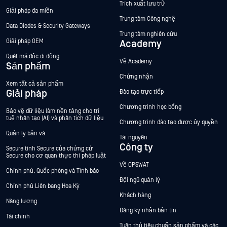
Trích xuất lưu trữ
Giải pháp đa miền
Trung tâm Công nghệ
Data Diodes & Security Gateways
Trung tâm nghiên cứu
Giải pháp OEM
Academy
Quét mã độc di động
Về Academy
Sản phẩm
Chứng nhận
Xem tất cả sản phẩm
Giải pháp
Đào tạo trực tiếp
Chương trình học bổng
Bảo vệ dữ liệu làm nền tảng cho trí
tuệ nhân tạo (AI) và phân tích dữ liệu
Chương trình đào tạo được ủy quyền
Quản lý bản vá
Tài nguyên
Công ty
Secure tính Secure của chứng cứ
Secure cho cơ quan thực thi pháp luật
Về OPSWAT
Chính phủ, Quốc phòng và Tình báo
Đội ngũ quản lý
Chính phủ Liên bang Hoa Kỳ
Khách hàng
Năng lượng
Đăng ký nhận bản tin
Tài chính
Tuân thủ tiêu chuẩn sản phẩm và các