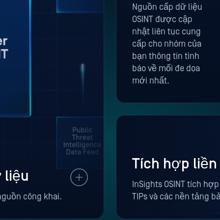
Nguồn cấp dữ liệu
OSINT được cập
nhật liên tục cung
cấp cho nhóm của
bạn thông tin tình
báo về mối đe dọa
mới nhất.
Tích hợp liề
 liệu
InSights OSINT tích hợp
 nguồn công khai.
TIPs và các nền tảng b