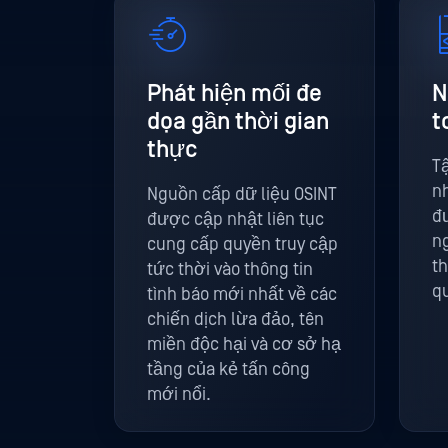
Phát hiện mối đe
N
dọa gần thời gian
t
thực
T
n
Nguồn cấp dữ liệu OSINT
đ
được cập nhật liên tục
n
cung cấp quyền truy cập
th
tức thời vào thông tin
qu
tình báo mới nhất về các
chiến dịch lừa đảo, tên
miền độc hại và cơ sở hạ
tầng của kẻ tấn công
mới nổi.