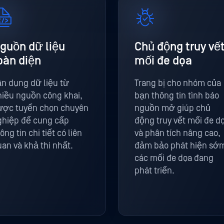
guồn dữ liệu
Chủ động truy vế
oàn diện
mối đe dọa
ận dụng dữ liệu từ
Trang bị cho nhóm của
hiều nguồn công khai,
bạn thông tin tình báo
ược tuyển chọn chuyên
nguồn mở giúp chủ
ghiệp để cung cấp
động truy vết mối đe d
ông tin chi tiết có liên
và phân tích nâng cao,
an và khả thi nhất.
đảm bảo phát hiện sớ
các mối đe dọa đang
phát triển.