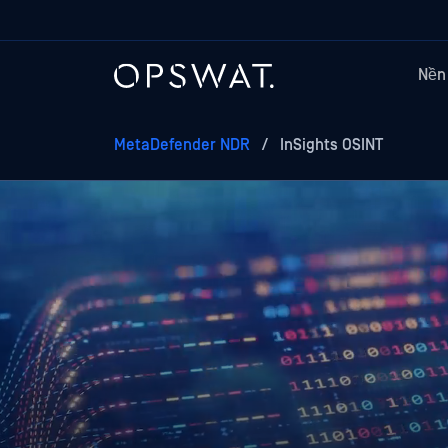
Nền
MetaDefender NDR
/
InSights OSINT