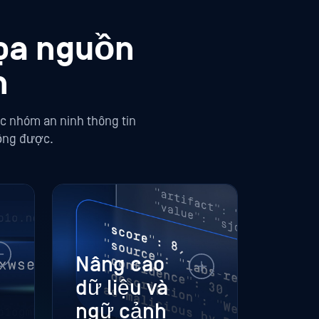
dọa nguồn
n
c nhóm an ninh thông tin
động được.
Nâng cao
dữ liệu và
ngữ cảnh