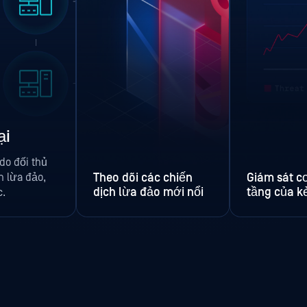
ại
 do đối thủ
h lừa đảo,
Theo dõi các chiến
Giám sát c
dịch lừa đảo mới nổi
tầng của k
c.