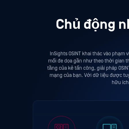
Chủ động n
InSights OSINT khai thác vào phạm 
mối đe dọa gần như theo thời gian th
tầng của kẻ tấn công, giải pháp OSI
mạng của bạn. Với dữ liệu được tuy
hữu ích