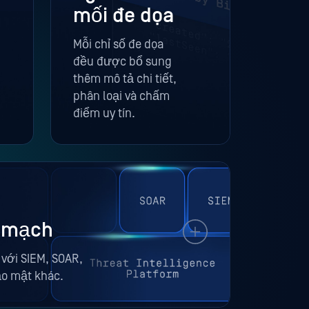
mối đe dọa
Mỗi chỉ số đe dọa
đều được bổ sung
thêm mô tả chi tiết,
phân loại và chấm
điểm uy tín.
n mạch
 với SIEM, SOAR,
ảo mật khác.