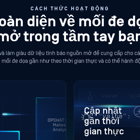
CÁCH THỨC HOẠT ĐỘNG
toàn diện về mối đe 
mở trong tầm tay bạ
 và làm giàu dữ liệu tình báo nguồn mở để cung cấp cho cá
về mối đe dọa gần như theo thời gian thực và có thể hành 
Cập nhật
gần thời
gian thực