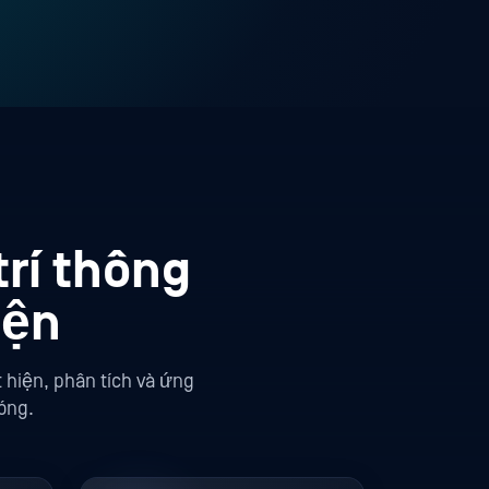
rí thông
iện
 hiện, phân tích và ứng
óng.