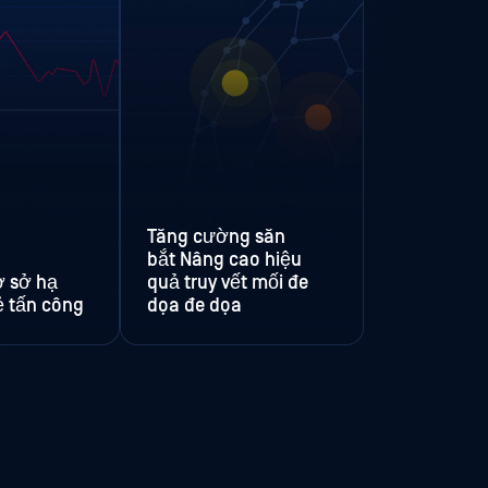
Tăng cường săn
bắt Nâng cao hiệu
ơ sở hạ
quả truy vết mối đe
ẻ tấn công
dọa đe dọa