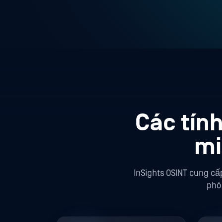
Các tín
mi
InSights OSINT cung cấ
phó