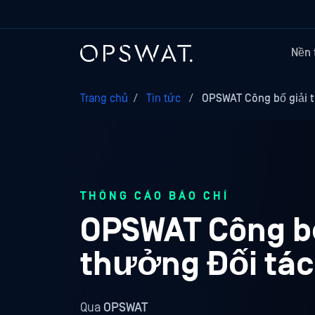
Nền 
Trang chủ
/
Tin tức
/
OPSWAT Công bố giải t
THÔNG CÁO BÁO CHÍ
OPSWAT Công bố
thưởng Đối tác
Qua
OPSWAT