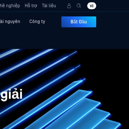
hề nghiệp
Hỗ trợ
Tài liệu
VI
Tài nguyên
Công ty
Bắt Đầu
giải