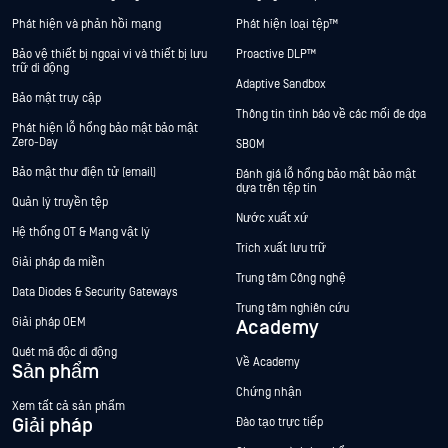
Phát hiện và phản hồi mạng
Phát hiện loại tệp™
Bảo vệ thiết bị ngoại vi và thiết bị lưu
Proactive DLP™
trữ di động
Adaptive Sandbox
Bảo mật truy cập
Thông tin tình báo về các mối đe dọa
Phát hiện lỗ hổng bảo mật bảo mật
Zero-Day
SBOM
Bảo mật thư điện tử (email)
Đánh giá lỗ hổng bảo mật bảo mật
dựa trên tệp tin
Quản lý truyền tệp
Nước xuất xứ
Hệ thống OT & Mạng vật lý
Trích xuất lưu trữ
Giải pháp đa miền
Trung tâm Công nghệ
Data Diodes & Security Gateways
Trung tâm nghiên cứu
Giải pháp OEM
Academy
Quét mã độc di động
Về Academy
Sản phẩm
Chứng nhận
Xem tất cả sản phẩm
Giải pháp
Đào tạo trực tiếp