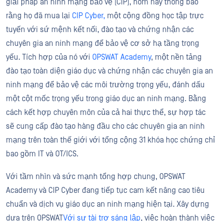
giải pháp an ninh mạng bảo vệ (CIP), hôm nay thông báo
rằng họ đã mua lại
CIP Cyber,
một cộng đồng học tập trực
tuyến với sứ mệnh kết nối, đào tạo và chứng nhận các
chuyên gia an ninh mạng để bảo vệ cơ sở hạ tầng trọng
yếu. Tích hợp của nó với
OPSWAT Academy
, một nền tảng
đào tạo toàn diện giáo dục và chứng nhận các chuyên gia an
ninh mạng để bảo vệ các môi trường trọng yếu, đánh dấu
một cột mốc trọng yếu trong giáo dục an ninh mạng. Bằng
cách kết hợp chuyên môn của cả hai thực thể, sự hợp tác
sẽ cung cấp đào tạo hàng đầu cho các chuyên gia an ninh
mạng trên toàn thế giới với tổng cộng 31 khóa học chứng chỉ
bao gồm IT và OT/ICS.
Với tầm nhìn và sức mạnh tổng hợp chung, OPSWAT
Academy và CIP Cyber đang tiếp tục cam kết nâng cao tiêu
chuẩn và dịch vụ giáo dục an ninh mạng hiện tại. Xây dựng
dựa trên OPSWAT
Với sự tài trợ sáng lập
, việc hoàn thành việc