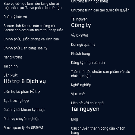
Chương trình học bổng
Bảo vệ dữ liệu làm nền tảng cho trí
tuệ nhân tạo (AI) và phân tích dữ liệu
Chương trình đào tạo được ủy quyền
Quản lý bản vá
Tài nguyên
Công ty
Secure tính Secure của chứng cứ
Secure cho cơ quan thực thi pháp luật
Về OPSWAT
Chính phủ, Quốc phòng và Tình báo
Đội ngũ quản lý
Chính phủ Liên bang Hoa Kỳ
Khách hàng
Năng lượng
Đăng ký nhận bản tin
Tài chính
Tuân thủ tiêu chuẩn sản phẩm và các
Sản xuất
chứng nhận
Hỗ trợ & Dịch vụ
Nghề nghiệp
Liên hệ bộ phận Hỗ trợ
Vị trí mở
Tạo trường hợp
Liên hệ với chúng tôi
Tài nguyên
Quản lý tài khoản kỹ thuật
Dịch vụ chuyên nghiệp
Blog
Được quản lý My OPSWAT
Câu chuyện thành công của khách
hàng