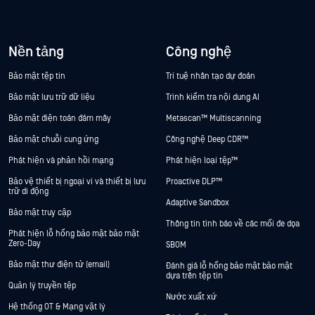
Nền tảng
Công nghệ
Bảo mật tệp tin
Trí tuệ nhân tạo dự đoán
Bảo mật lưu trữ dữ liệu
Trình kiểm tra nội dung AI
Bảo mật điện toán đám mây
Metascan™ Multiscanning
Bảo mật chuỗi cung ứng
Công nghệ Deep CDR™
Phát hiện và phản hồi mạng
Phát hiện loại tệp™
Bảo vệ thiết bị ngoại vi và thiết bị lưu
Proactive DLP™
trữ di động
Adaptive Sandbox
Bảo mật truy cập
Thông tin tình báo về các mối đe dọa
Phát hiện lỗ hổng bảo mật bảo mật
Zero-Day
SBOM
Bảo mật thư điện tử (email)
Đánh giá lỗ hổng bảo mật bảo mật
dựa trên tệp tin
Quản lý truyền tệp
Nước xuất xứ
Hệ thống OT & Mạng vật lý