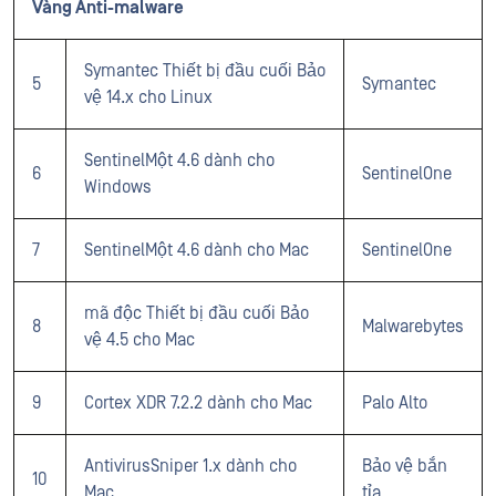
Vàng Anti-malware
Symantec Thiết bị đầu cuối Bảo
5
Symantec
vệ 14.x cho Linux
SentinelMột 4.6 dành cho
6
SentinelOne
Windows
7
SentinelMột 4.6 dành cho Mac
SentinelOne
mã độc Thiết bị đầu cuối Bảo
8
Malwarebytes
vệ 4.5 cho Mac
9
Cortex XDR 7.2.2 dành cho Mac
Palo Alto
AntivirusSniper 1.x dành cho
Bảo vệ bắn
10
Mac
tỉa