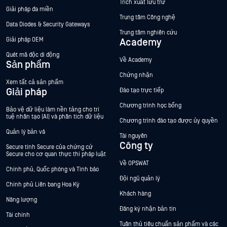
Trích xuất lưu trữ
Giải pháp đa miền
Trung tâm Công nghệ
Data Diodes & Security Gateways
Trung tâm nghiên cứu
Giải pháp OEM
Academy
Quét mã độc di động
Về Academy
Sản phẩm
Chứng nhận
Xem tất cả sản phẩm
Giải pháp
Đào tạo trực tiếp
Chương trình học bổng
Bảo vệ dữ liệu làm nền tảng cho trí
tuệ nhân tạo (AI) và phân tích dữ liệu
Chương trình đào tạo được ủy quyền
Quản lý bản vá
Tài nguyên
Công ty
Secure tính Secure của chứng cứ
Secure cho cơ quan thực thi pháp luật
Về OPSWAT
Chính phủ, Quốc phòng và Tình báo
Đội ngũ quản lý
Chính phủ Liên bang Hoa Kỳ
Khách hàng
Năng lượng
Đăng ký nhận bản tin
Tài chính
Tuân thủ tiêu chuẩn sản phẩm và các