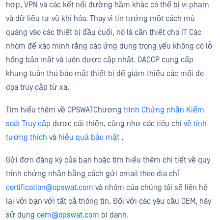
hợp, VPN và các kết nối đường hầm khác có thể bị vi phạm
và dữ liệu tự vũ khí hóa. Thay vì tin tưởng một cách mù
quáng vào các thiết bị đầu cuối, nó là cần thiết cho IT Các
nhóm để xác minh rằng các ứng dụng trọng yếu không có lỗ
hổng bảo mật và luôn được cập nhật. OACCP cung cấp
khung tuân thủ bảo mật thiết bị để giảm thiểu các mối đe
dọa truy cập từ xa.
Tìm hiểu thêm về OPSWATChương
trình Chứng nhận Kiểm
soát Truy cập
được cải thiện, cũng như các tiêu chí
về tính
tương thích
và
hiệu quả bảo mật
.
Gửi đơn đăng ký của bạn hoặc tìm hiểu thêm chi tiết về quy
trình chứng nhận bằng cách gửi email theo địa chỉ
certification@opswat.com
và nhóm của chúng tôi sẽ liên hệ
lại với bạn với tất cả thông tin. Đối với các yêu cầu OEM, hãy
sử dụng
oem@opswat.com
bí danh.