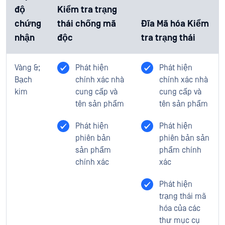
độ
Kiểm tra trạng
chứng
thái chống mã
Đĩa Mã hóa Kiểm
nhận
độc
tra trạng thái
Vàng &;
Phát hiện
Phát hiện
Bạch
chính xác nhà
chính xác nhà
kim
cung cấp và
cung cấp và
tên sản phẩm
tên sản phẩm
Phát hiện
Phát hiện
phiên bản
phiên bản sản
sản phẩm
phẩm chính
chính xác
xác
Phát hiện
trạng thái mã
hóa của các
thư mục cụ