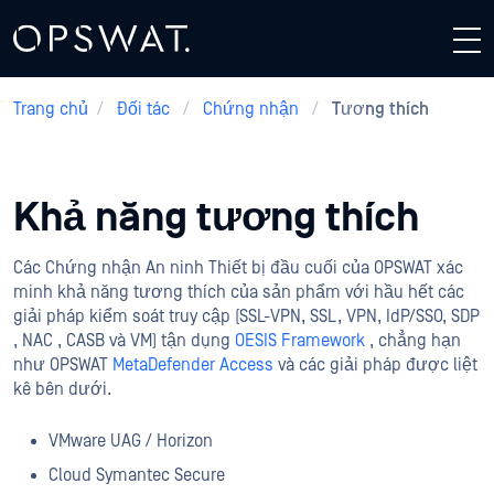
Trang chủ
/
Đối tác
/
Chứng nhận
/
Tương thích
Khả năng tương thích
Các Chứng nhận An ninh Thiết bị đầu cuối của OPSWAT xác
minh khả năng tương thích của sản phẩm với hầu hết các
giải pháp kiểm soát truy cập (SSL-VPN, SSL, VPN, IdP/SSO, SDP
, NAC , CASB và VM) tận dụng
OESIS Framework
, chẳng hạn
như OPSWAT
MetaDefender Access
và các giải pháp được liệt
kê bên dưới.
VMware UAG / Horizon
Cloud Symantec Secure