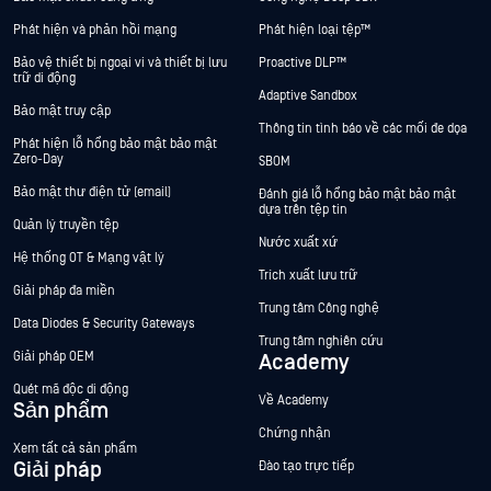
Phát hiện và phản hồi mạng
Phát hiện loại tệp™
Bảo vệ thiết bị ngoại vi và thiết bị lưu
Proactive DLP™
trữ di động
Adaptive Sandbox
Bảo mật truy cập
Thông tin tình báo về các mối đe dọa
Phát hiện lỗ hổng bảo mật bảo mật
Zero-Day
SBOM
Bảo mật thư điện tử (email)
Đánh giá lỗ hổng bảo mật bảo mật
dựa trên tệp tin
Quản lý truyền tệp
Nước xuất xứ
Hệ thống OT & Mạng vật lý
Trích xuất lưu trữ
Giải pháp đa miền
Trung tâm Công nghệ
Data Diodes & Security Gateways
Trung tâm nghiên cứu
Giải pháp OEM
Academy
Quét mã độc di động
Về Academy
Sản phẩm
Chứng nhận
Xem tất cả sản phẩm
Giải pháp
Đào tạo trực tiếp