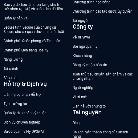
Chương trình học bổng
Bảo vệ dữ liệu làm nền tảng cho trí
tuệ nhân tạo (AI) và phân tích dữ liệu
Chương trình đào tạo được ủy quyền
Quản lý bản vá
Tài nguyên
Công ty
Secure tính Secure của chứng cứ
Secure cho cơ quan thực thi pháp luật
Về OPSWAT
Chính phủ, Quốc phòng và Tình báo
Đội ngũ quản lý
Chính phủ Liên bang Hoa Kỳ
Khách hàng
Năng lượng
Đăng ký nhận bản tin
Tài chính
Tuân thủ tiêu chuẩn sản phẩm và các
Sản xuất
chứng nhận
Hỗ trợ & Dịch vụ
Nghề nghiệp
Liên hệ bộ phận Hỗ trợ
Vị trí mở
Tạo trường hợp
Liên hệ với chúng tôi
Tài nguyên
Quản lý tài khoản kỹ thuật
Dịch vụ chuyên nghiệp
Blog
Được quản lý My OPSWAT
Câu chuyện thành công của khách
hàng