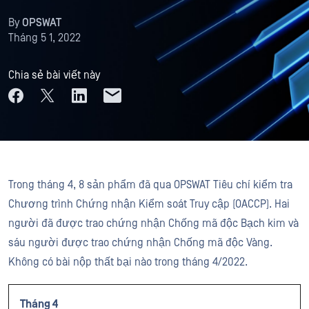
By
OPSWAT
Tháng 5 1, 2022
Chia sẻ bài viết này
Trong tháng 4, 8 sản phẩm đã qua OPSWAT Tiêu chí kiểm tra
Chương trình Chứng nhận Kiểm soát Truy cập (OACCP). Hai
người đã được trao chứng nhận Chống mã độc Bạch kim và
sáu người được trao chứng nhận Chống mã độc Vàng.
Không có bài nộp thất bại nào trong tháng 4/2022.
Tháng 4