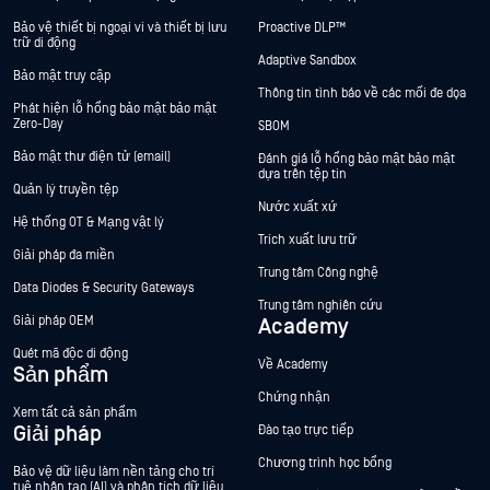
Bảo vệ thiết bị ngoại vi và thiết bị lưu
Proactive DLP™
trữ di động
Adaptive Sandbox
Bảo mật truy cập
Thông tin tình báo về các mối đe dọa
Phát hiện lỗ hổng bảo mật bảo mật
Zero-Day
SBOM
Bảo mật thư điện tử (email)
Đánh giá lỗ hổng bảo mật bảo mật
dựa trên tệp tin
Quản lý truyền tệp
Nước xuất xứ
Hệ thống OT & Mạng vật lý
Trích xuất lưu trữ
Giải pháp đa miền
Trung tâm Công nghệ
Data Diodes & Security Gateways
Trung tâm nghiên cứu
Giải pháp OEM
Academy
Quét mã độc di động
Về Academy
Sản phẩm
Chứng nhận
Xem tất cả sản phẩm
Giải pháp
Đào tạo trực tiếp
Chương trình học bổng
Bảo vệ dữ liệu làm nền tảng cho trí
tuệ nhân tạo (AI) và phân tích dữ liệu