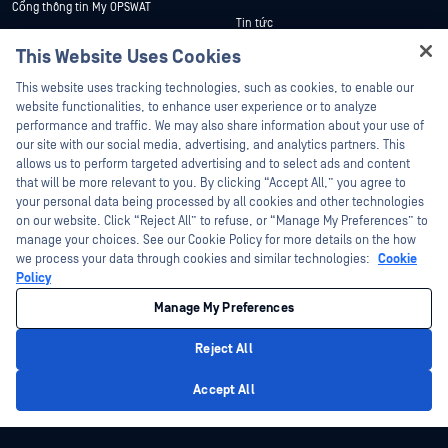
Cổng thông tin My OPSWAT
Tin tức
Tài liệu kỹ thuật
This Website Uses Cookies
Sự kiện
Đào tạo
Hey there!
Hội thảo trên trực tuyến
This website uses tracking technologies, such as cookies, to enable our
Chương trình Xử lý Lỗ hổng Bảo mật
I'm Ozzy, your OPSWAT virtual assistant.
website functionalities, to enhance user experience or to analyze
Đối tác
Datasheets
How can I help you secure what's critical
performance and traffic. We may also share information about your use of
White Papers
today?
our site with our social media, advertising, and analytics partners. This
Chứng nhận
allows us to perform targeted advertising and to select ads and content
Công cụ miễn phí
Đối tác công nghệ
that will be more relevant to you. By clicking “Accept All,” you agree to
your personal data being processed by all cookies and other technologies
Chương trình đối tác kênh phân phối
on our website. Click “Reject All” to refuse, or “Manage My Preferences” to
manage your choices. See our Cookie Policy for more details on the how
we process your data through cookies and similar technologies:
Cookie
©2026 OPSWAT Công ty TNHH. Mọi quyền được bảo lưu. OPSWAT , MetaDefender
Metascan, MetaAccess , cái OPSWAT Logo, Không tin tưởng bất kỳ tệp tin nào.
Policy
Không tin tưởng bất kỳ thiết bị nào. OPSWAT Academy Bảo vệ thế giới cơ sở hạ
tầng trọng yếu Deep CDR™ Technology, InQuest, Logo InQuest, DFI, RetroHunt, Deep
Manage My Preferences
File Inspection và Join the Hunt là các nhãn hiệu thương mại của OPSWAT Các
nhãn hiệu của bên thứ ba là tài sản của chủ sở hữu tương ứng.
Chính sách bảo mật
pháp lý
Quản lý tùy chọn Cookie
Lựa chọn
Reject All
quyền riêng tư của bạn tại California
Privacy Policy
Accept All