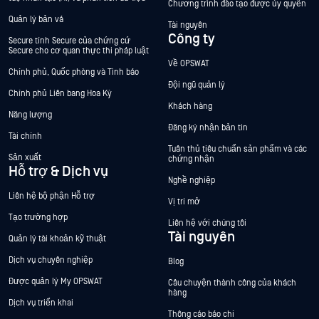
Chương trình đào tạo được ủy quyền
Quản lý bản vá
Tài nguyên
Công ty
Secure tính Secure của chứng cứ
Secure cho cơ quan thực thi pháp luật
Về OPSWAT
Chính phủ, Quốc phòng và Tình báo
Đội ngũ quản lý
Chính phủ Liên bang Hoa Kỳ
Khách hàng
Năng lượng
Đăng ký nhận bản tin
Tài chính
Tuân thủ tiêu chuẩn sản phẩm và các
Sản xuất
chứng nhận
Hỗ trợ & Dịch vụ
Nghề nghiệp
Liên hệ bộ phận Hỗ trợ
Vị trí mở
Tạo trường hợp
Liên hệ với chúng tôi
Tài nguyên
Quản lý tài khoản kỹ thuật
Dịch vụ chuyên nghiệp
Blog
Được quản lý My OPSWAT
Câu chuyện thành công của khách
hàng
Dịch vụ triển khai
Thông cáo báo chí