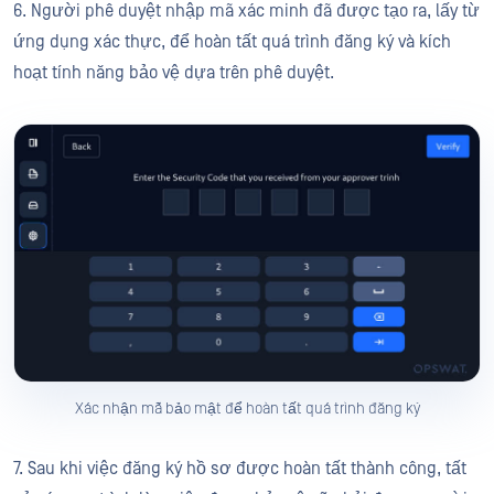
6. Người phê duyệt nhập mã xác minh đã được tạo ra, lấy từ
ứng dụng xác thực, để hoàn tất quá trình đăng ký và kích
hoạt tính năng bảo vệ dựa trên phê duyệt.
Xác nhận mã bảo mật để hoàn tất quá trình đăng ký
7. Sau khi việc đăng ký hồ sơ được hoàn tất thành công, tất