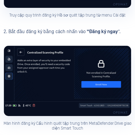
Truy cập quy trình đăng ký Hồ sơ quét tập trung từ menu Cài đặt
2. Bắt đầu đăng ký bằng cách nhấn vào
“Đăng ký ngay
”.
Màn hình đăng ký Cấu hình quét tập trung trên MetaDefender Drive giao
diện Smart Touch