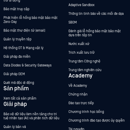
trữ di động
Adaptive Sandbox
Bảo mật truy cập
Thông tin tình báo về các mối đe dọa
Phát hiện lỗ hổng bảo mật bảo mật
Zero-Day
SBOM
Bảo mật thư điện tử (email)
Đánh giá lỗ hổng bảo mật bảo mật
dựa trên tệp tin
Quản lý truyền tệp
Nước xuất xứ
Hệ thống OT & Mạng vật lý
Trích xuất lưu trữ
Giải pháp đa miền
Trung tâm Công nghệ
Data Diodes & Security Gateways
Trung tâm nghiên cứu
Giải pháp OEM
Academy
Quét mã độc di động
Về Academy
Sản phẩm
Chứng nhận
Xem tất cả sản phẩm
Giải pháp
Đào tạo trực tiếp
Chương trình học bổng
Bảo vệ dữ liệu làm nền tảng cho trí
tuệ nhân tạo (AI) và phân tích dữ liệu
Chương trình đào tạo được ủy quyền
Quản lý bản vá
Tài nguyên