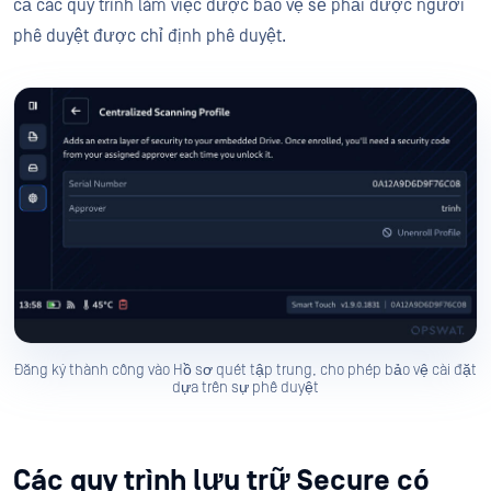
cả các quy trình làm việc được bảo vệ sẽ phải được người
phê duyệt được chỉ định phê duyệt.
Đăng ký thành công vào Hồ sơ quét tập trung, cho phép bảo vệ cài đặt
dựa trên sự phê duyệt
Các quy trình lưu trữ Secure có