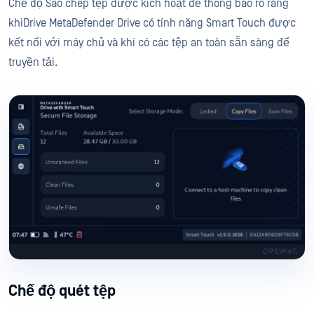
Chế độ Sao chép tệp được kích hoạt để thông báo rõ ràng
khiDrive MetaDefender Drive có tính năng Smart Touch được
kết nối với máy chủ và khi có các tệp an toàn sẵn sàng để
truyền tải.
Chế độ quét tệp