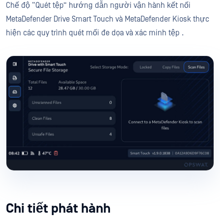
Chế độ “Quét tệp” hướng dẫn người vận hành kết nối
MetaDefender Drive Smart Touch và MetaDefender Kiosk thực
hiện các quy trình quét mối đe dọa và xác minh tệp .
Chi tiết phát hành