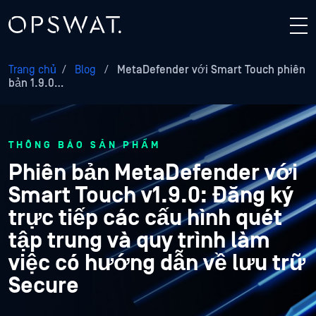
Trang chủ
/
Blog
/
MetaDefender với Smart Touch phiên
bản 1.9.0…
THÔNG BÁO SẢN PHẨM
Phiên bản MetaDefender với
Smart Touch v1.9.0: Đăng ký
trực tiếp các cấu hình quét
tập trung và quy trình làm
việc có hướng dẫn về lưu trữ
Secure