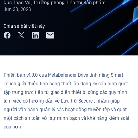
Qua
Thao Vo, Trưởng phòng Tiếp thị Sản phẩm
Jun 30, 2026
Chia sẻ bài viết này
Phiên bản v1.9.0 của MetaDefender Drive tính năng Smart
Touch giới thiệu tính năng thiết lập đăng ký cấu hình quét
tập trung trực tiếp từ giao diện thiết bị cùng các quy trình
làm việc có hướng dẫn về Lưu trữ Secure , nhằm giúp
người vận hành quản lý các hoạt động truyền tệp và quét
một cách an toàn với sự minh bạch và khả năng kiểm soát
cao hơn.