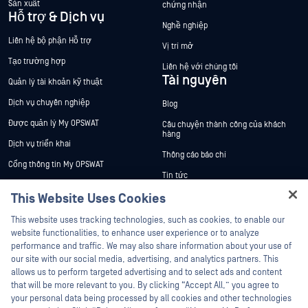
Sản xuất
chứng nhận
Hỗ trợ & Dịch vụ
Nghề nghiệp
Liên hệ bộ phận Hỗ trợ
Vị trí mở
Tạo trường hợp
Liên hệ với chúng tôi
Tài nguyên
Quản lý tài khoản kỹ thuật
Dịch vụ chuyên nghiệp
Blog
Được quản lý My OPSWAT
Câu chuyện thành công của khách
hàng
Dịch vụ triển khai
Thông cáo báo chí
Cổng thông tin My OPSWAT
Tin tức
Tài liệu kỹ thuật
This Website Uses Cookies
Sự kiện
Đào tạo
Hey there!
Hội thảo trên trực tuyến
This website uses tracking technologies, such as cookies, to enable our
Chương trình Xử lý Lỗ hổng Bảo mật
I'm Ozzy, your OPSWAT virtual assistant.
website functionalities, to enhance user experience or to analyze
Đối tác
Datasheets
How can I help you secure what's critical
performance and traffic. We may also share information about your use of
White Papers
today?
our site with our social media, advertising, and analytics partners. This
Chứng nhận
allows us to perform targeted advertising and to select ads and content
Công cụ miễn phí
Đối tác công nghệ
that will be more relevant to you. By clicking “Accept All,” you agree to
your personal data being processed by all cookies and other technologies
Chương trình đối tác kênh phân phối