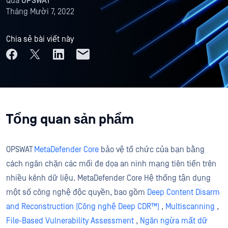
Qua
OPSWAT
Tháng Mười 7, 2022
Chia sẻ bài viết này
Tổng quan sản phẩm
OPSWAT
MetaDefender Core
bảo vệ tổ chức của bạn bằng
cách ngăn chặn các mối đe dọa an ninh mạng tiên tiến trên
nhiều kênh dữ liệu. MetaDefender Core Hệ thống tận dụng
một số công nghệ độc quyền, bao gồm
Deep Content Disarm
and Reconstruction (Công nghệ Deep CDR™)
,
Multiscanning
,
File-Based Vulnerability Assessment
,
Ngăn ngừa mất dữ