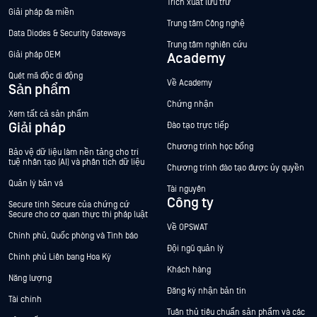
Trích xuất lưu trữ
Giải pháp đa miền
Trung tâm Công nghệ
Data Diodes & Security Gateways
Trung tâm nghiên cứu
Giải pháp OEM
Academy
Quét mã độc di động
Về Academy
Sản phẩm
Chứng nhận
Xem tất cả sản phẩm
Giải pháp
Đào tạo trực tiếp
Chương trình học bổng
Bảo vệ dữ liệu làm nền tảng cho trí
tuệ nhân tạo (AI) và phân tích dữ liệu
Chương trình đào tạo được ủy quyền
Quản lý bản vá
Tài nguyên
Công ty
Secure tính Secure của chứng cứ
Secure cho cơ quan thực thi pháp luật
Về OPSWAT
Chính phủ, Quốc phòng và Tình báo
Đội ngũ quản lý
Chính phủ Liên bang Hoa Kỳ
Khách hàng
Năng lượng
Đăng ký nhận bản tin
Tài chính
Tuân thủ tiêu chuẩn sản phẩm và các