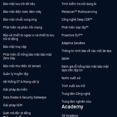
Bảo mật lưu trữ dữ liệu
Trình kiểm tra nội dung AI
Bảo mật điện toán đám mây
Metascan™ Multiscanning
Bảo mật chuỗi cung ứng
Công nghệ Deep CDR™
Phát hiện và phản hồi mạng
Phát hiện loại tệp™
Bảo vệ thiết bị ngoại vi và thiết bị lưu
Proactive DLP™
trữ di động
Adaptive Sandbox
Bảo mật truy cập
Thông tin tình báo về các mối đe dọa
Phát hiện lỗ hổng bảo mật bảo mật
Zero-Day
SBOM
Bảo mật thư điện tử (email)
Đánh giá lỗ hổng bảo mật bảo mật
dựa trên tệp tin
Quản lý truyền tệp
Nước xuất xứ
Hệ thống OT & Mạng vật lý
Trích xuất lưu trữ
Giải pháp đa miền
Trung tâm Công nghệ
Data Diodes & Security Gateways
Trung tâm nghiên cứu
Giải pháp OEM
Academy
Quét mã độc di động
Về Academy