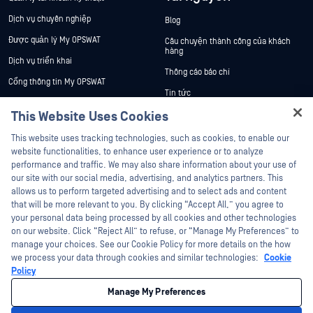
Dịch vụ chuyên nghiệp
Blog
Được quản lý My OPSWAT
Câu chuyện thành công của khách
hàng
Dịch vụ triển khai
Thông cáo báo chí
Cổng thông tin My OPSWAT
Tin tức
Tài liệu kỹ thuật
This Website Uses Cookies
Sự kiện
Đào tạo
Hey there!
Hội thảo trên trực tuyến
This website uses tracking technologies, such as cookies, to enable our
Chương trình Xử lý Lỗ hổng Bảo mật
I'm Ozzy, your OPSWAT virtual assistant.
website functionalities, to enhance user experience or to analyze
Đối tác
Datasheets
How can I help you secure what's critical
performance and traffic. We may also share information about your use of
White Papers
today?
our site with our social media, advertising, and analytics partners. This
Chứng nhận
allows us to perform targeted advertising and to select ads and content
Công cụ miễn phí
Đối tác công nghệ
that will be more relevant to you. By clicking “Accept All,” you agree to
your personal data being processed by all cookies and other technologies
Chương trình đối tác kênh phân phối
on our website. Click “Reject All” to refuse, or “Manage My Preferences” to
manage your choices. See our Cookie Policy for more details on the how
we process your data through cookies and similar technologies:
Cookie
©2026 OPSWAT Công ty TNHH. Mọi quyền được bảo lưu. OPSWAT , MetaDefender
Metascan, MetaAccess , cái OPSWAT Logo, Không tin tưởng bất kỳ tệp tin nào.
Policy
Không tin tưởng bất kỳ thiết bị nào. OPSWAT Academy Bảo vệ thế giới cơ sở hạ
tầng trọng yếu Deep CDR™ Technology, InQuest, Logo InQuest, DFI, RetroHunt, Deep
Manage My Preferences
File Inspection và Join the Hunt là các nhãn hiệu thương mại của OPSWAT Các
nhãn hiệu của bên thứ ba là tài sản của chủ sở hữu tương ứng.