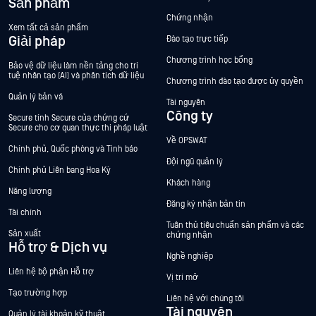
Sản phẩm
Chứng nhận
Xem tất cả sản phẩm
Giải pháp
Đào tạo trực tiếp
Chương trình học bổng
Bảo vệ dữ liệu làm nền tảng cho trí
tuệ nhân tạo (AI) và phân tích dữ liệu
Chương trình đào tạo được ủy quyền
Quản lý bản vá
Tài nguyên
Công ty
Secure tính Secure của chứng cứ
Secure cho cơ quan thực thi pháp luật
Về OPSWAT
Chính phủ, Quốc phòng và Tình báo
Đội ngũ quản lý
Chính phủ Liên bang Hoa Kỳ
Khách hàng
Năng lượng
Đăng ký nhận bản tin
Tài chính
Tuân thủ tiêu chuẩn sản phẩm và các
Sản xuất
chứng nhận
Hỗ trợ & Dịch vụ
Nghề nghiệp
Liên hệ bộ phận Hỗ trợ
Vị trí mở
Tạo trường hợp
Liên hệ với chúng tôi
Tài nguyên
Quản lý tài khoản kỹ thuật