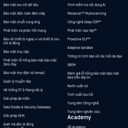
Bảo mật lưu trữ dữ liệu
Trình kiểm tra nội dung AI
Bảo mật điện toán đám mây
Metascan™ Multiscanning
Bảo mật chuỗi cung ứng
Công nghệ Deep CDR™
Phát hiện và phản hồi mạng
Phát hiện loại tệp™
Bảo vệ thiết bị ngoại vi và thiết bị lưu
Proactive DLP™
trữ di động
Adaptive Sandbox
Bảo mật truy cập
Thông tin tình báo về các mối đe dọa
Phát hiện lỗ hổng bảo mật bảo mật
Zero-Day
SBOM
Bảo mật thư điện tử (email)
Đánh giá lỗ hổng bảo mật bảo mật
dựa trên tệp tin
Quản lý truyền tệp
Nước xuất xứ
Hệ thống OT & Mạng vật lý
Trích xuất lưu trữ
Giải pháp đa miền
Trung tâm Công nghệ
Data Diodes & Security Gateways
Trung tâm nghiên cứu
Giải pháp OEM
Academy
Quét mã độc di động
Về Academy