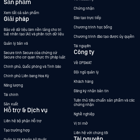
Sản phẩm
Chứng nhận
Xem tất cả sản phẩm
Giải pháp
Đào tạo trực tiếp
Chương trình học bổng
Bảo vệ dữ liệu làm nền tảng cho trí
tuệ nhân tạo (AI) và phân tích dữ liệu
Chương trình đào tạo được ủy quyền
Quản lý bản vá
Tài nguyên
Công ty
Secure tính Secure của chứng cứ
Secure cho cơ quan thực thi pháp luật
Về OPSWAT
Chính phủ, Quốc phòng và Tình báo
Đội ngũ quản lý
Chính phủ Liên bang Hoa Kỳ
Khách hàng
Năng lượng
Đăng ký nhận bản tin
Tài chính
Tuân thủ tiêu chuẩn sản phẩm và các
Sản xuất
chứng nhận
Hỗ trợ & Dịch vụ
Nghề nghiệp
Liên hệ bộ phận Hỗ trợ
Vị trí mở
Tạo trường hợp
Liên hệ với chúng tôi
Tài nguyên
Quản lý tài khoản kỹ thuật