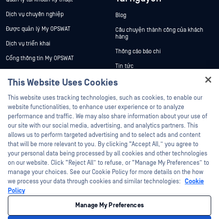
Dịch vụ chuyên nghiệp
Blog
Được quản lý My OPSWAT
Câu chuyện thành công của khách
hàng
Dịch vụ triển khai
Thông cáo báo chí
Cổng thông tin My OPSWAT
Tin tức
Tài liệu kỹ thuật
This Website Uses Cookies
Sự kiện
Đào tạo
Hey there!
Hội thảo trên trực tuyến
This website uses tracking technologies, such as cookies, to enable our
Chương trình Xử lý Lỗ hổng Bảo mật
I'm Ozzy, your OPSWAT virtual assistant.
website functionalities, to enhance user experience or to analyze
Đối tác
Datasheets
How can I help you secure what's critical
performance and traffic. We may also share information about your use of
White Papers
today?
our site with our social media, advertising, and analytics partners. This
Chứng nhận
allows us to perform targeted advertising and to select ads and content
Công cụ miễn phí
Đối tác công nghệ
that will be more relevant to you. By clicking “Accept All,” you agree to
your personal data being processed by all cookies and other technologies
Chương trình đối tác kênh phân phối
on our website. Click “Reject All” to refuse, or “Manage My Preferences” to
manage your choices. See our Cookie Policy for more details on the how
we process your data through cookies and similar technologies:
Cookie
©2026 OPSWAT Công ty TNHH. Mọi quyền được bảo lưu. OPSWAT , MetaDefender
Metascan, MetaAccess , cái OPSWAT Logo, Không tin tưởng bất kỳ tệp tin nào.
Policy
Không tin tưởng bất kỳ thiết bị nào. OPSWAT Academy Bảo vệ thế giới cơ sở hạ
tầng trọng yếu Deep CDR™ Technology, InQuest, Logo InQuest, DFI, RetroHunt, Deep
Manage My Preferences
File Inspection và Join the Hunt là các nhãn hiệu thương mại của OPSWAT Các
nhãn hiệu của bên thứ ba là tài sản của chủ sở hữu tương ứng.