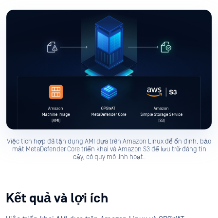
Việc tích hợp đã tận dụng AMI dựa trên Amazon Linux để ổn định, bảo
mật MetaDefender Core triển khai và Amazon S3 để lưu trữ đáng tin
cậy, có quy mô linh hoạt.
Kết quả và lợi ích