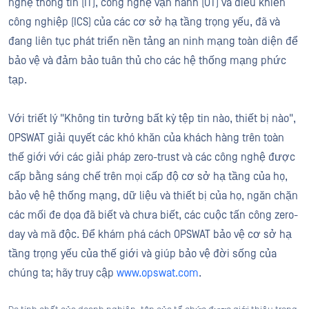
nghệ thông tin (IT), công nghệ vận hành (OT) và điều khiển
công nghiệp (ICS) của các cơ sở hạ tầng trọng yếu, đã và
đang liên tục phát triển nền tảng an ninh mạng toàn diện để
bảo vệ và đảm bảo tuân thủ cho các hệ thống mạng phức
tạp.
Với triết lý "Không tin tưởng bất kỳ tệp tin nào, thiết bị nào",
OPSWAT giải quyết các khó khăn của khách hàng trên toàn
thế giới với các giải pháp zero-trust và các công nghệ được
cấp bằng sáng chế trên mọi cấp độ cơ sở hạ tầng của họ,
bảo vệ hệ thống mạng, dữ liệu và thiết bị của họ, ngăn chặn
các mối đe dọa đã biết và chưa biết, các cuộc tấn công zero-
day và mã độc. Để khám phá cách OPSWAT bảo vệ cơ sở hạ
tầng trọng yếu của thế giới và giúp bảo vệ đời sống của
chúng ta; hãy truy cập
www.opswat.com
.