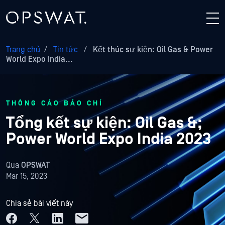
Trang chủ
/
Tin tức
/
Kết thúc sự kiện: Oil Gas & Power
World Expo India...
THÔNG CÁO BÁO CHÍ
Tổng kết sự kiện: Oil Gas &;
Power World Expo India 2023
Qua
OPSWAT
Mar 15, 2023
Chia sẻ bài viết này