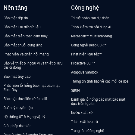
Nền tảng
Công nghệ
Bảo mật tệp tin
Trí tuệ nhân tạo dự đoán
Bảo mật lưu trữ dữ liệu
Trình kiểm tra nội dung AI
Bảo mật điện toán đám mây
Metascan™ Multiscanning
Bảo mật chuỗi cung ứng
Công nghệ Deep CDR™
Phát hiện và phản hồi mạng
Phát hiện loại tệp™
Bảo vệ thiết bị ngoại vi và thiết bị lưu
Proactive DLP™
trữ di động
Adaptive Sandbox
Bảo mật truy cập
Thông tin tình báo về các mối đe dọa
Phát hiện lỗ hổng bảo mật bảo mật
Zero-Day
SBOM
Bảo mật thư điện tử (email)
Đánh giá lỗ hổng bảo mật bảo mật
dựa trên tệp tin
Quản lý truyền tệp
Nước xuất xứ
Hệ thống OT & Mạng vật lý
Trích xuất lưu trữ
Giải pháp đa miền
Trung tâm Công nghệ