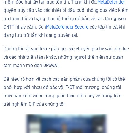
mềm độc hại lây lan qua tệp tin. Trong khi đó,
MetaDefender
quyền truy cập vào các thiết bị đầu cuối thông qua việc kiểm
tra tuân thủ và trạng thái hệ thống để bảo vệ các tài nguyên
CNTT nhạy cảm. Còn
MetaDefender Secure
các tệp tin cả khi
đang lưu trữ lẫn khi đang truyền tải.
Chúng tôi rất vui được gặp gỡ các chuyên gia tư vấn, đối tác
và các nhà triển lãm khác, những người thể hiện sự quan
tâm mạnh mẽ đến OPSWAT.
Để hiểu rõ hơn về cách các sản phẩm của chúng tôi có thể
phối hợp với nhau để bảo vệ IT/OT môi trường, chúng tôi
mời bạn xem video tổng quan toàn diện này về trung tâm
trải nghiệm CIP của chúng tôi: