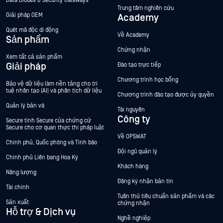
Data Diodes & Security Gateways
Trung tâm nghiên cứu
Giải pháp OEM
Academy
Quét mã độc di động
Về Academy
Sản phẩm
Chứng nhận
Xem tất cả sản phẩm
Giải pháp
Đào tạo trực tiếp
Chương trình học bổng
Bảo vệ dữ liệu làm nền tảng cho trí
tuệ nhân tạo (AI) và phân tích dữ liệu
Chương trình đào tạo được ủy quyền
Quản lý bản vá
Tài nguyên
Công ty
Secure tính Secure của chứng cứ
Secure cho cơ quan thực thi pháp luật
Về OPSWAT
Chính phủ, Quốc phòng và Tình báo
Đội ngũ quản lý
Chính phủ Liên bang Hoa Kỳ
Khách hàng
Năng lượng
Đăng ký nhận bản tin
Tài chính
Tuân thủ tiêu chuẩn sản phẩm và các
Sản xuất
chứng nhận
Hỗ trợ & Dịch vụ
Nghề nghiệp