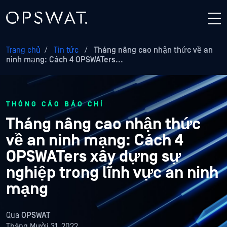
Trang chủ
/
Tin tức
/
Tháng nâng cao nhận thức về an
ninh mạng: Cách 4 OPSWATers...
THÔNG CÁO BÁO CHÍ
Tháng nâng cao nhận thức
về an ninh mạng: Cách 4
OPSWATers xây dựng sự
nghiệp trong lĩnh vực an ninh
mạng
Qua
OPSWAT
Tháng Mười 31, 2022