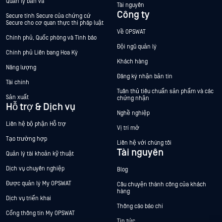
Quản lý bản vá
Tài nguyên
Công ty
Secure tính Secure của chứng cứ
Secure cho cơ quan thực thi pháp luật
Về OPSWAT
Chính phủ, Quốc phòng và Tình báo
Đội ngũ quản lý
Chính phủ Liên bang Hoa Kỳ
Khách hàng
Năng lượng
Đăng ký nhận bản tin
Tài chính
Tuân thủ tiêu chuẩn sản phẩm và các
Sản xuất
chứng nhận
Hỗ trợ & Dịch vụ
Nghề nghiệp
Liên hệ bộ phận Hỗ trợ
Vị trí mở
Tạo trường hợp
Liên hệ với chúng tôi
Tài nguyên
Quản lý tài khoản kỹ thuật
Dịch vụ chuyên nghiệp
Blog
Được quản lý My OPSWAT
Câu chuyện thành công của khách
hàng
Dịch vụ triển khai
Thông cáo báo chí
Cổng thông tin My OPSWAT
Tin tức