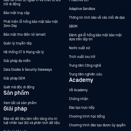
Bảo vệ thiết bị ngoại vi và thiết bị lưu
Proactive DLP™
trữ di động
Adaptive Sandbox
Bảo mật truy cập
Thông tin tình báo về các mối đe dọa
Phát hiện lỗ hổng bảo mật bảo mật
Zero-Day
SBOM
Bảo mật thư điện tử (email)
Đánh giá lỗ hổng bảo mật bảo mật
dựa trên tệp tin
Quản lý truyền tệp
Nước xuất xứ
Hệ thống OT & Mạng vật lý
Trích xuất lưu trữ
Giải pháp đa miền
Trung tâm Công nghệ
Data Diodes & Security Gateways
Trung tâm nghiên cứu
Giải pháp OEM
Academy
Quét mã độc di động
Về Academy
Sản phẩm
Chứng nhận
Xem tất cả sản phẩm
Giải pháp
Đào tạo trực tiếp
Chương trình học bổng
Bảo vệ dữ liệu làm nền tảng cho trí
tuệ nhân tạo (AI) và phân tích dữ liệu
Chương trình đào tạo được ủy quyền