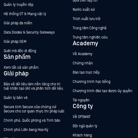
dựa trên tệp tin
Quản lý truyền tệp
Nước xuất xứ
Hệ thống OT & Mạng vật lý
Trích xuất lưu trữ
Giải pháp đa miền
Trung tâm Công nghệ
Data Diodes & Security Gateways
Trung tâm nghiên cứu
Giải pháp OEM
Academy
Quét mã độc di động
Về Academy
Sản phẩm
Chứng nhận
Xem tất cả sản phẩm
Giải pháp
Đào tạo trực tiếp
Chương trình học bổng
Bảo vệ dữ liệu làm nền tảng cho trí
tuệ nhân tạo (AI) và phân tích dữ liệu
Chương trình đào tạo được ủy quyền
Quản lý bản vá
Tài nguyên
Công ty
Secure tính Secure của chứng cứ
Secure cho cơ quan thực thi pháp luật
Về OPSWAT
Chính phủ, Quốc phòng và Tình báo
Đội ngũ quản lý
Chính phủ Liên bang Hoa Kỳ
Khách hàng