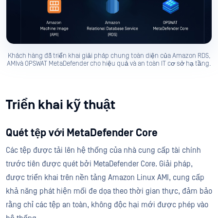
Khách hàng đã triển khai giải pháp chung toàn diện của Amazon RDS,
AMIvà OPSWAT MetaDefender cho hiệu quả và an toàn IT cơ sở hạ tầng.
Triển khai kỹ thuật
Quét tệp với MetaDefender Core
Các tệp được tải lên hệ thống của nhà cung cấp tài chính
trước tiên được quét bởi MetaDefender Core. Giải pháp,
được triển khai trên nền tảng Amazon Linux AMI, cung cấp
khả năng phát hiện mối đe dọa theo thời gian thực, đảm bảo
rằng chỉ các tệp an toàn, không độc hại mới được phép vào