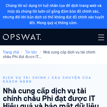
Chúng tôi sử dụng trí tuệ nhân tạo để dịch trang web và
mặc dù chúng tôi luôn cố gắng đảm bảo độ chính xác,
nhưng đôi khi bản dịch có thể không đạt độ chính xác tuyệt
đối. Mong quý vị thông cảm.
Trang chủ
/
Tin tức
/
Nhà cung cấp dịch vụ tài chính
châu Phi đạt được IT…
DỊCH VỤ TÀI CHÍNH | CÂU CHUYỆN CỦA
KHÁCH HÀNG
Nhà cung cấp dịch vụ tài
chính châu Phi đạt được IT
Hiệu quả và bảo mật dữ liệu