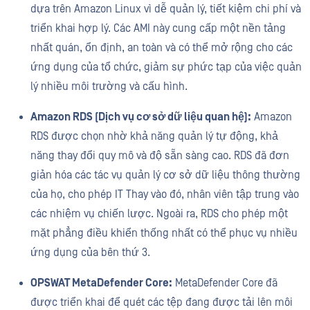
dựa trên Amazon Linux vì dễ quản lý, tiết kiệm chi phí và
triển khai hợp lý. Các AMI này cung cấp một nền tảng
nhất quán, ổn định, an toàn và có thể mở rộng cho các
ứng dụng của tổ chức, giảm sự phức tạp của việc quản
lý nhiều môi trường và cấu hình.
Amazon RDS (Dịch vụ cơ sở dữ liệu quan hệ):
Amazon
RDS được chọn nhờ khả năng quản lý tự động, khả
năng thay đổi quy mô và độ sẵn sàng cao. RDS đã đơn
giản hóa các tác vụ quản lý cơ sở dữ liệu thông thường
của họ, cho phép IT Thay vào đó, nhân viên tập trung vào
các nhiệm vụ chiến lược. Ngoài ra, RDS cho phép một
mặt phẳng điều khiển thống nhất có thể phục vụ nhiều
ứng dụng của bên thứ 3.
OPSWAT MetaDefender Core:
MetaDefender Core đã
được triển khai để quét các tệp đang được tải lên môi