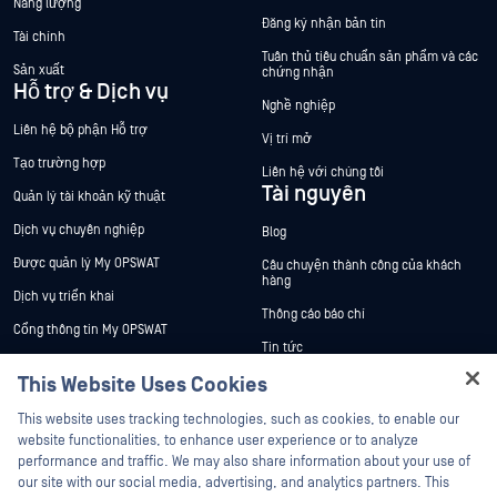
Năng lượng
Đăng ký nhận bản tin
Tài chính
Tuân thủ tiêu chuẩn sản phẩm và các
Sản xuất
chứng nhận
Hỗ trợ & Dịch vụ
Nghề nghiệp
Liên hệ bộ phận Hỗ trợ
Vị trí mở
Tạo trường hợp
Liên hệ với chúng tôi
Tài nguyên
Quản lý tài khoản kỹ thuật
Dịch vụ chuyên nghiệp
Blog
Được quản lý My OPSWAT
Câu chuyện thành công của khách
hàng
Dịch vụ triển khai
Thông cáo báo chí
Cổng thông tin My OPSWAT
Tin tức
Tài liệu kỹ thuật
This Website Uses Cookies
Sự kiện
Đào tạo
Hey there!
Hội thảo trên trực tuyến
This website uses tracking technologies, such as cookies, to enable our
Chương trình Xử lý Lỗ hổng Bảo mật
I'm Ozzy, your OPSWAT virtual assistant.
website functionalities, to enhance user experience or to analyze
Đối tác
Datasheets
How can I help you secure what's critical
performance and traffic. We may also share information about your use of
White Papers
today?
our site with our social media, advertising, and analytics partners. This
Chứng nhận