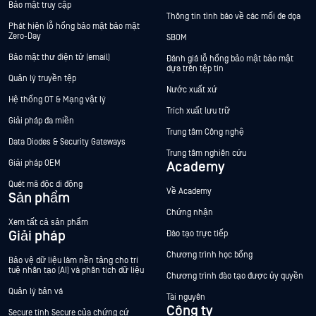
Bảo mật truy cập
Thông tin tình báo về các mối đe dọa
Phát hiện lỗ hổng bảo mật bảo mật
Zero-Day
SBOM
Bảo mật thư điện tử (email)
Đánh giá lỗ hổng bảo mật bảo mật
dựa trên tệp tin
Quản lý truyền tệp
Nước xuất xứ
Hệ thống OT & Mạng vật lý
Trích xuất lưu trữ
Giải pháp đa miền
Trung tâm Công nghệ
Data Diodes & Security Gateways
Trung tâm nghiên cứu
Giải pháp OEM
Academy
Quét mã độc di động
Về Academy
Sản phẩm
Chứng nhận
Xem tất cả sản phẩm
Giải pháp
Đào tạo trực tiếp
Chương trình học bổng
Bảo vệ dữ liệu làm nền tảng cho trí
tuệ nhân tạo (AI) và phân tích dữ liệu
Chương trình đào tạo được ủy quyền
Quản lý bản vá
Tài nguyên
Công ty
Secure tính Secure của chứng cứ