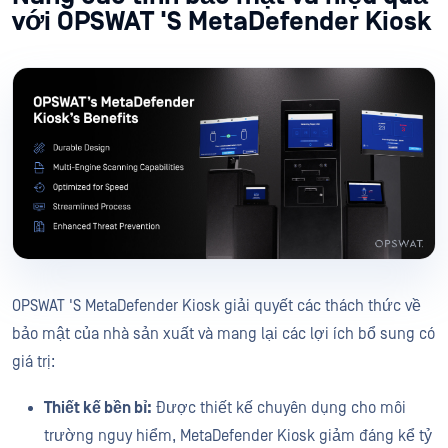
với OPSWAT 'S MetaDefender Kiosk
OPSWAT 'S MetaDefender Kiosk giải quyết các thách thức về
bảo mật của nhà sản xuất và mang lại các lợi ích bổ sung có
giá trị:
Thiết kế bền bỉ:
Được thiết kế chuyên dụng cho môi
trường nguy hiểm, MetaDefender Kiosk giảm đáng kể tỷ