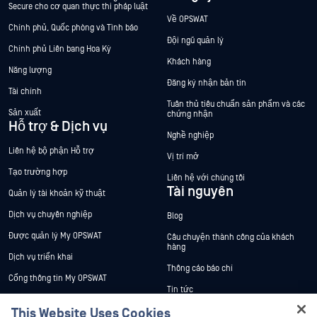
Secure cho cơ quan thực thi pháp luật
Về OPSWAT
Chính phủ, Quốc phòng và Tình báo
Đội ngũ quản lý
Chính phủ Liên bang Hoa Kỳ
Khách hàng
Năng lượng
Đăng ký nhận bản tin
Tài chính
Tuân thủ tiêu chuẩn sản phẩm và các
Sản xuất
chứng nhận
Hỗ trợ & Dịch vụ
Nghề nghiệp
Liên hệ bộ phận Hỗ trợ
Vị trí mở
Tạo trường hợp
Liên hệ với chúng tôi
Tài nguyên
Quản lý tài khoản kỹ thuật
Dịch vụ chuyên nghiệp
Blog
Được quản lý My OPSWAT
Câu chuyện thành công của khách
hàng
Dịch vụ triển khai
Thông cáo báo chí
Cổng thông tin My OPSWAT
Tin tức
Tài liệu kỹ thuật
This Website Uses Cookies
Sự kiện