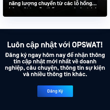
năng lượng chuyển từ các lỗ hổng
bảo mật truyền thống sang Industrial
hiện đại
Đọc thêm
Luôn cập nhật với OPSWAT!
Đăng ký ngay hôm nay để nhận thông
tin cập nhật mới nhất về doanh
nghiệp, câu chuyện, thông tin sự kiện
và nhiều thông tin khác.
Đăng Ký