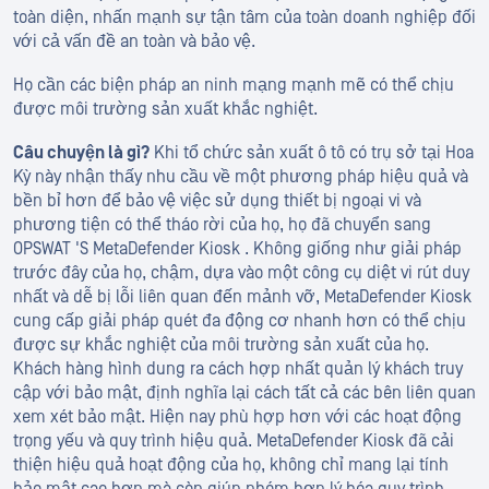
toàn diện, nhấn mạnh sự tận tâm của toàn doanh nghiệp đối
với cả vấn đề an toàn và bảo vệ.
Họ cần các biện pháp an ninh mạng mạnh mẽ có thể chịu
được môi trường sản xuất khắc nghiệt.
Câu chuyện là gì?
Khi tổ chức sản xuất ô tô có trụ sở tại Hoa
Kỳ này nhận thấy nhu cầu về một phương pháp hiệu quả và
bền bỉ hơn để bảo vệ việc sử dụng thiết bị ngoại vi và
phương tiện có thể tháo rời của họ, họ đã chuyển sang
OPSWAT 'S MetaDefender Kiosk . Không giống như giải pháp
trước đây của họ, chậm, dựa vào một công cụ diệt vi rút duy
nhất và dễ bị lỗi liên quan đến mảnh vỡ, MetaDefender Kiosk
cung cấp giải pháp quét đa động cơ nhanh hơn có thể chịu
được sự khắc nghiệt của môi trường sản xuất của họ.
Khách hàng hình dung ra cách hợp nhất quản lý khách truy
cập với bảo mật, định nghĩa lại cách tất cả các bên liên quan
xem xét bảo mật. Hiện nay phù hợp hơn với các hoạt động
trọng yếu và quy trình hiệu quả. MetaDefender Kiosk đã cải
thiện hiệu quả hoạt động của họ, không chỉ mang lại tính
bảo mật cao hơn mà còn giúp nhóm hợp lý hóa quy trình