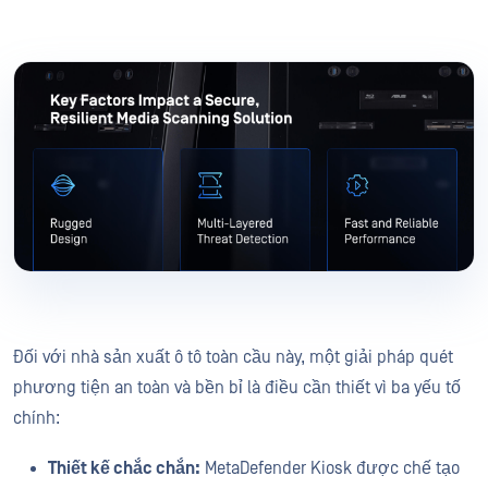
Đối với nhà sản xuất ô tô toàn cầu này, một giải pháp quét
phương tiện an toàn và bền bỉ là điều cần thiết vì ba yếu tố
chính:
Thiết kế chắc chắn:
MetaDefender Kiosk được chế tạo