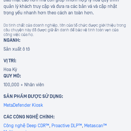
quản lý khách truy cập và đưa ra các bản vá và cập nhật
trọng yếu nhanh hơn theo cách an toàn hơn.
Do tính chất của doanh nghiệp, tên của tổ chức được giới thiệu trong
câu chuyện này đã được giữ ẩn danh để bảo vệ tính toàn vẹn của
công việc của họ.
NGÀNH:
Sản xuất ô tô
VỊ TRÍ:
Hoa Kỳ
QUY MÔ:
100,000 + Nhân viên
SẢN PHẨM ĐƯỢC SỬ DỤNG:
MetaDefender Kiosk
CÁC CÔNG NGHỆ CHÍNH:
Công nghệ Deep CDR™
,
Proactive DLP™
,
Metascan™