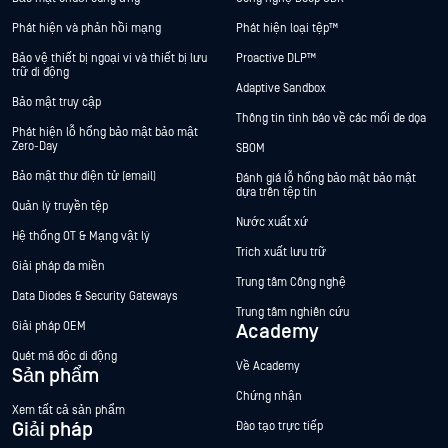
Phát hiện và phản hồi mạng
Phát hiện loại tệp™
Bảo vệ thiết bị ngoại vi và thiết bị lưu
Proactive DLP™
trữ di động
Adaptive Sandbox
Bảo mật truy cập
Thông tin tình báo về các mối đe dọa
Phát hiện lỗ hổng bảo mật bảo mật
Zero-Day
SBOM
Bảo mật thư điện tử (email)
Đánh giá lỗ hổng bảo mật bảo mật
dựa trên tệp tin
Quản lý truyền tệp
Nước xuất xứ
Hệ thống OT & Mạng vật lý
Trích xuất lưu trữ
Giải pháp đa miền
Trung tâm Công nghệ
Data Diodes & Security Gateways
Trung tâm nghiên cứu
Giải pháp OEM
Academy
Quét mã độc di động
Về Academy
Sản phẩm
Chứng nhận
Xem tất cả sản phẩm
Giải pháp
Đào tạo trực tiếp