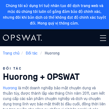
Chúng tôi sử dụng trí tuệ nhân tạo để dịch trang web và
mặc dù chúng tôi luôn cố gắng đảm bảo độ chính xác,
nhưng đôi khi bản dịch có thể không đạt độ chính xác tuyệt
đối. Mong quý vị thông cảm.
Trang chủ
/
Đối tác
/
Huorong
ĐỐI TÁC
Huorong + OPSWAT
Huorong
là một doanh nghiệp bảo mật chuyên dụng và
thuần túy, được thành lập vào tháng Chín năm 2011, cam kết
cung cấp các sản phẩm chuyên nghiệp và dịch vụ chuyên
dụng trong lĩnh vực bảo mật thiết bị đầu cuối, đồng thời liên