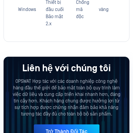
Thiết bị
Chống
Windows
đầu cuối
mã
vàng
Bảo mật
độc
2.x
Liên hệ với chúng tôi
OPSWAT Hợp tác với các doanh nghiệp công nghệ
hàng đầu thế giới để bảo mật toàn bộ quy trình làm
việc dữ liệu và cung cấp triển khai nhanh hơn, đáng
tin cậy hơn. Khách hàng chung được hưởng lợi từ
sự tích hợp được chứng nhận đảm bảo khả năng
tương tác đầy đủ cho toàn bộ bộ sản phẩm.
Trở Thành Đối Tác