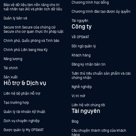
Chương trình học bổng
Bảo vệ dữ liệu làm nền tảng cho trí
tuệ nhân tạo (AI) và phân tích dữ liệu
Chương trình đào tạo được ủy quyền
Quản lý bản vá
Tài nguyên
Công ty
Secure tính Secure của chứng cứ
Secure cho cơ quan thực thi pháp luật
Về OPSWAT
Chính phủ, Quốc phòng và Tình báo
Đội ngũ quản lý
Chính phủ Liên bang Hoa Kỳ
Khách hàng
Năng lượng
Đăng ký nhận bản tin
Tài chính
Tuân thủ tiêu chuẩn sản phẩm và các
Sản xuất
chứng nhận
Hỗ trợ & Dịch vụ
Nghề nghiệp
Liên hệ bộ phận Hỗ trợ
Vị trí mở
Tạo trường hợp
Liên hệ với chúng tôi
Tài nguyên
Quản lý tài khoản kỹ thuật
Dịch vụ chuyên nghiệp
Blog
Được quản lý My OPSWAT
Câu chuyện thành công của khách
hàng