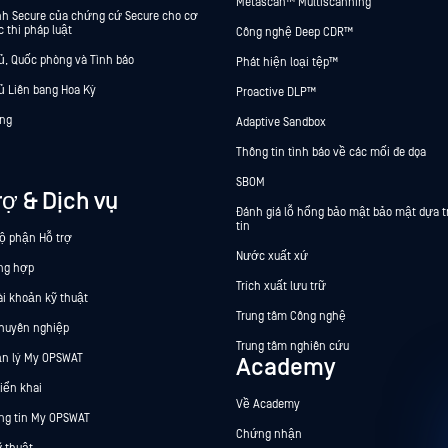
Metascan™ Multiscanning
ính Secure của chứng cứ Secure cho cơ
 thi pháp luật
Công nghệ Deep CDR™
ủ, Quốc phòng và Tình báo
Phát hiện loại tệp™
ủ Liên bang Hoa Kỳ
Proactive DLP™
ng
Adaptive Sandbox
Thông tin tình báo về các mối đe dọa
SBOM
rợ & Dịch vụ
Đánh giá lỗ hổng bảo mật bảo mật dựa t
tin
bộ phận Hỗ trợ
Nước xuất xứ
ng hợp
Trích xuất lưu trữ
ài khoản kỹ thuật
Trung tâm Công nghệ
chuyên nghiệp
Trung tâm nghiên cứu
n lý My OPSWAT
Academy
riển khai
Về Academy
ng tin My OPSWAT
Chứng nhận