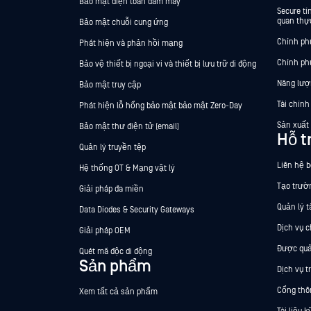
Bảo mật điện toán đám mây
Secure t
quan thực
Bảo mật chuỗi cung ứng
Chính ph
Phát hiện và phản hồi mạng
Chính ph
Bảo vệ thiết bị ngoại vi và thiết bị lưu trữ di động
Năng lượ
Bảo mật truy cập
Tài chính
Phát hiện lỗ hổng bảo mật bảo mật Zero-Day
Sản xuất
Bảo mật thư điện tử (email)
Hỗ t
Quản lý truyền tệp
Liên hệ 
Hệ thống OT & Mạng vật lý
Tạo trườ
Giải pháp đa miền
Quản lý t
Data Diodes & Security Gateways
Dịch vụ 
Giải pháp OEM
Được quả
Quét mã độc di động
Sản phẩm
Dịch vụ t
Cổng thô
Xem tất cả sản phẩm