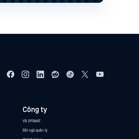
Công ty
Về OPSWAT
Đội ngũ quản lý