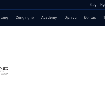
Blog
Ng
 tảng
Công nghệ
Academy
Dịch vụ
Đối tác
+ OPSWAT