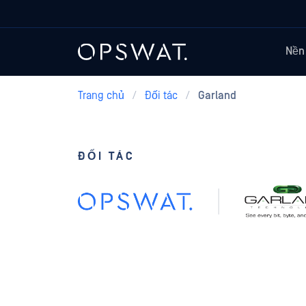
Nền
Trang chủ
/
Đối tác
/
Garland
ĐỐI TÁC
Vòng hoa 