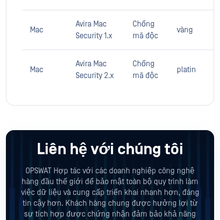
Avira Mac
Chống
Mac
vàng
Security 1.x
mã độc
Avira Mac
Chống
Mac
platin
Security 2.x
mã độc
Liên hệ với chúng tôi
OPSWAT Hợp tác với các doanh nghiệp công nghệ
hàng đầu thế giới để bảo mật toàn bộ quy trình làm
việc dữ liệu và cung cấp triển khai nhanh hơn, đáng
tin cậy hơn. Khách hàng chung được hưởng lợi từ
sự tích hợp được chứng nhận đảm bảo khả năng