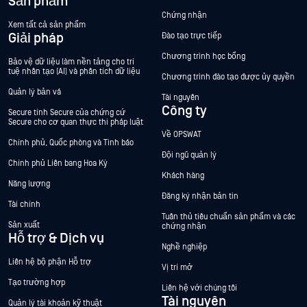
Sản phẩm
Chứng nhận
Xem tất cả sản phẩm
Giải pháp
Đào tạo trực tiếp
Chương trình học bổng
Bảo vệ dữ liệu làm nền tảng cho trí
tuệ nhân tạo (AI) và phân tích dữ liệu
Chương trình đào tạo được ủy quyền
Quản lý bản vá
Tài nguyên
Công ty
Secure tính Secure của chứng cứ
Secure cho cơ quan thực thi pháp luật
Về OPSWAT
Chính phủ, Quốc phòng và Tình báo
Đội ngũ quản lý
Chính phủ Liên bang Hoa Kỳ
Khách hàng
Năng lượng
Đăng ký nhận bản tin
Tài chính
Tuân thủ tiêu chuẩn sản phẩm và các
Sản xuất
chứng nhận
Hỗ trợ & Dịch vụ
Nghề nghiệp
Liên hệ bộ phận Hỗ trợ
Vị trí mở
Tạo trường hợp
Liên hệ với chúng tôi
Tài nguyên
Quản lý tài khoản kỹ thuật