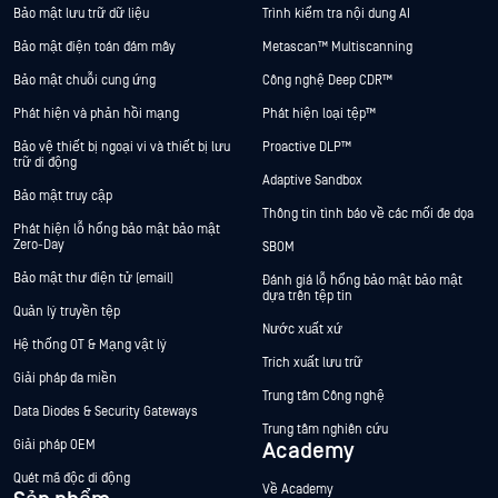
Bảo mật lưu trữ dữ liệu
Trình kiểm tra nội dung AI
Bảo mật điện toán đám mây
Metascan™ Multiscanning
Bảo mật chuỗi cung ứng
Công nghệ Deep CDR™
Phát hiện và phản hồi mạng
Phát hiện loại tệp™
Bảo vệ thiết bị ngoại vi và thiết bị lưu
Proactive DLP™
trữ di động
Adaptive Sandbox
Bảo mật truy cập
Thông tin tình báo về các mối đe dọa
Phát hiện lỗ hổng bảo mật bảo mật
Zero-Day
SBOM
Bảo mật thư điện tử (email)
Đánh giá lỗ hổng bảo mật bảo mật
dựa trên tệp tin
Quản lý truyền tệp
Nước xuất xứ
Hệ thống OT & Mạng vật lý
Trích xuất lưu trữ
Giải pháp đa miền
Trung tâm Công nghệ
Data Diodes & Security Gateways
Trung tâm nghiên cứu
Giải pháp OEM
Academy
Quét mã độc di động
Về Academy