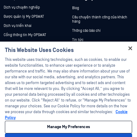
Dịch vụ chuyên nghiệp
Blog
Được quản lý My OPSWAT
Câu chuyện thành công của khách
hàng
Dịch vụ triển khai
Thông cáo báo chí
Cổng thông tin My OPSWAT
Tin tức
Tài liệu kỹ thuật
This Website Uses Cookies
Sự kiện
Đào tạo
Hey there!
Hội thảo trên trực tuyến
This website uses tracking technologies, such as cookies, to enable our
Chương trình Xử lý Lỗ hổng Bảo mật
I'm Ozzy, your OPSWAT virtual assistant.
website functionalities, to enhance user experience or to analyze
Đối tác
Datasheets
How can I help you secure what's critical
performance and traffic. We may also share information about your use of
today?
White Papers
our site with our social media, advertising, and analytics partners. This
Chứng nhận
allows us to perform targeted advertising and to select ads and content
Công cụ miễn phí
Đối tác công nghệ
that will be more relevant to you. By clicking “Accept All,” you agree to
your personal data being processed by all cookies and other technologies
Chương trình đối tác kênh phân phối
on our website. Click “Reject All” to refuse, or “Manage My Preferences” to
manage your choices. See our Cookie Policy for more details on the how
we process your data through cookies and similar technologies:
Cookie
©2026 OPSWAT Công ty TNHH. Mọi quyền được bảo lưu. OPSWAT , MetaDefender
Metascan, MetaAccess , cái OPSWAT Logo, Không tin tưởng bất kỳ tệp tin nào.
Policy
Không tin tưởng bất kỳ thiết bị nào. OPSWAT Academy Bảo vệ thế giới cơ sở hạ
tầng trọng yếu Deep CDR™ Technology, InQuest, Logo InQuest, DFI, RetroHunt, Deep
Manage My Preferences
File Inspection và Join the Hunt là các nhãn hiệu thương mại của OPSWAT Các
nhãn hiệu của bên thứ ba là tài sản của chủ sở hữu tương ứng.