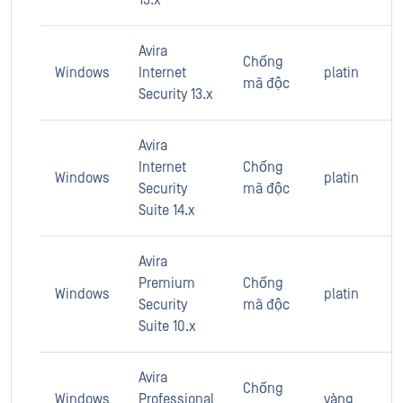
13.x
Avira
Chống
Windows
Internet
platin
mã độc
Security 13.x
Avira
Internet
Chống
Windows
platin
Security
mã độc
Suite 14.x
Avira
Premium
Chống
Windows
platin
Security
mã độc
Suite 10.x
Avira
Chống
Windows
Professional
vàng