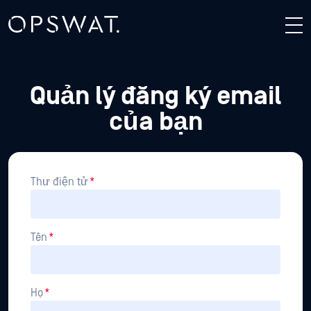
Quản lý đăng ký email
của bạn
Thư điện tử
*
Tên
*
Họ
*