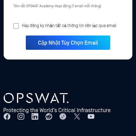
Tóm tắt OPSWAT Academy Hoạt động (1 email mỗi tháng)
Hủy đăng ký nhận tất cả thông tin liên lạc qua email