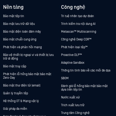
Nền tảng
Công nghệ
Bảo mật tệp tin
Trí tuệ nhân tạo dự đoán
Bảo mật lưu trữ dữ liệu
Trình kiểm tra nội dung AI
Bảo mật điện toán đám mây
Metascan™ Multiscanning
Bảo mật chuỗi cung ứng
Công nghệ Deep CDR™
Phát hiện và phản hồi mạng
Phát hiện loại tệp™
Bảo vệ thiết bị ngoại vi và thiết bị lưu
Proactive DLP™
trữ di động
Adaptive Sandbox
Bảo mật truy cập
Thông tin tình báo về các mối đe dọa
Phát hiện lỗ hổng bảo mật bảo mật
Zero-Day
SBOM
Bảo mật thư điện tử (email)
Đánh giá lỗ hổng bảo mật bảo mật
dựa trên tệp tin
Quản lý truyền tệp
Nước xuất xứ
Hệ thống OT & Mạng vật lý
Trích xuất lưu trữ
Giải pháp đa miền
Trung tâm Công nghệ