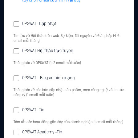
tùy chọn email của mình tại đây
.
OPSWAT -Cập nhật
Tin tức về Hội thảo trên web, Sự kiện, Tài nguyên và Giải pháp (4-6
email mỗi tháng)
OPSWAT Hội thảo trực tuyến
Thông báo về OPSWAT (1–2 email mỗi tuần)
OPSWAT - Blog an ninh mạng
Thông báo về các bản cập nhật sản phẩm, mẹo công nghệ và tin tức
công ty (1 email mỗi tuần)
OPSWAT -Tin
Tóm tắt các hoạt động gần đây của doanh nghiệp (1 email mỗi tháng)
OPSWAT Academy -Tin