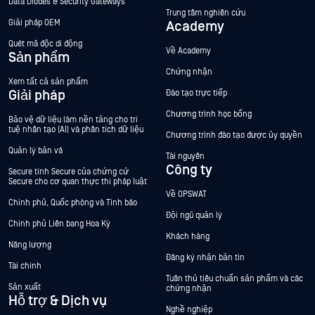
Data Diodes & Security Gateways
Trung tâm nghiên cứu
Giải pháp OEM
Academy
Quét mã độc di động
Về Academy
Sản phẩm
Chứng nhận
Xem tất cả sản phẩm
Giải pháp
Đào tạo trực tiếp
Chương trình học bổng
Bảo vệ dữ liệu làm nền tảng cho trí
tuệ nhân tạo (AI) và phân tích dữ liệu
Chương trình đào tạo được ủy quyền
Quản lý bản vá
Tài nguyên
Công ty
Secure tính Secure của chứng cứ
Secure cho cơ quan thực thi pháp luật
Về OPSWAT
Chính phủ, Quốc phòng và Tình báo
Đội ngũ quản lý
Chính phủ Liên bang Hoa Kỳ
Khách hàng
Năng lượng
Đăng ký nhận bản tin
Tài chính
Tuân thủ tiêu chuẩn sản phẩm và các
Sản xuất
chứng nhận
Hỗ trợ & Dịch vụ
Nghề nghiệp