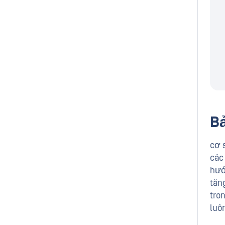
Bả
cơ 
các
hướ
tăn
tro
luôn