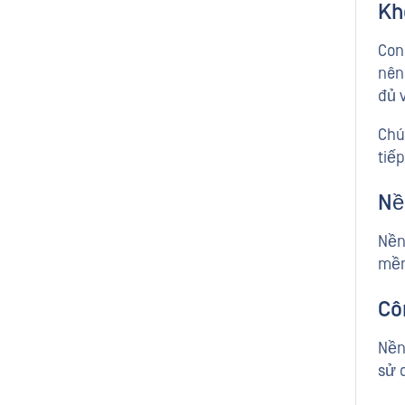
Kh
Con
nên
đủ 
Chú
tiế
Nề
Nền
mềm
Cô
Nền
sử 