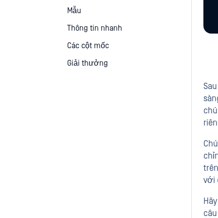
&
Sản phẩm Thương hiệu phụ
chính
Mẫu
Khả năng truy cập
Điểm
Thông tin nhanh
ứng dụng
nhấn
Các cột mốc
Cách sử dụng &
Giải thưởng
Bối cảnh Độ dốc
Sau
Điện
sàn
chú
Khả năng truy cập
riên
Chú
chỉ
trê
với
Hãy
câu