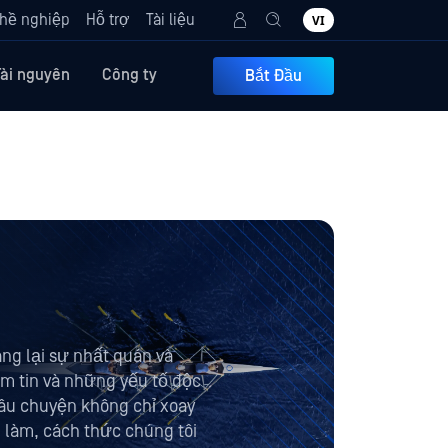
hề nghiệp
Hỗ trợ
Tài liệu
VI
Tài nguyên
Công ty
Bắt Đầu
ng lại sự nhất quán và
niềm tin và những yếu tố độc
Câu chuyện không chỉ xoay
i làm, cách thức chúng tôi