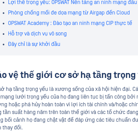
Lợi thế trọng yếu: OPSWAT Nền tảng an ninh mạng đầu
Phòng chống mối đe dọa mạng từ Airgap đến Cloud
OPSWAT Academy : Đào tạo an ninh mạng CIP thực tế
Hỗ trợ và dịch vụ vô song
Đây chỉ là sự khởi đầu
o vệ thế giới cơ sở hạ tầng trọng
sở hạ tầng trọng yếu là xương sống của xã hội hiện đại. 
 mạng lưới trọng yếu của họ đang liên tục bị tấn công bởi
ng hoặc phá hủy hoàn toàn vì lợi ích tài chính và/hoặc chí
g tần suất hàng năm trên toàn thế giới và các tổ chức đang 
ng bối cảnh họ đang chật vật để đáp ứng các tiêu chuẩn đ
 thay đổi.