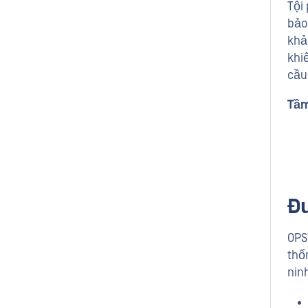
Tội
bảo
khả
khi
cầu
Tầm
Đư
OPS
thố
nin