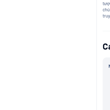
tượ
chú
tru
C