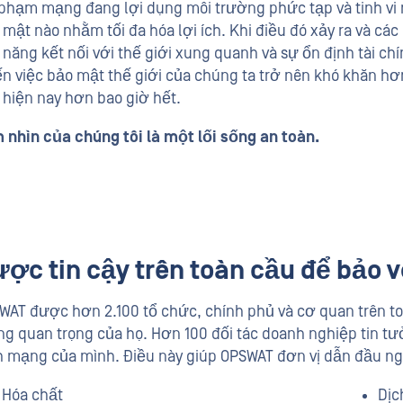
 phạm mạng đang lợi dụng môi trường phức tạp và tinh vi 
 mật nào nhằm tối đa hóa lợi ích. Khi điều đó xảy ra và cá
 năng kết nối với thế giới xung quanh và sự ổn định tài chí
ến việc bảo mật thế giới của chúng ta trở nên khó khăn hơn
 hiện nay hơn bao giờ hết.
 nhìn của chúng tôi là một lối sống an toàn.
ợc tin cậy trên toàn cầu để bảo 
WAT được hơn 2.100 tổ chức, chính phủ và cơ quan trên to
ng quan trọng của họ. Hơn 100 đối tác doanh nghiệp tin t
h mạng của mình. Điều này giúp OPSWAT đơn vị dẫn đầu ngà
Hóa chất
Dịc