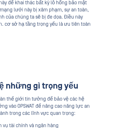
này để khai thác bất kỳ lỗ hổng bảo mật
c mạng lưới này bị xâm phạm, sự an toàn,
nh của chúng ta sẽ bị đe dọa. Điều này
. cơ sở hạ tầng trọng yếu là ưu tiên toàn
vệ những gì trọng yếu
àn thế giới tin tưởng để bảo vệ các hệ
ưởng vào OPSWAT để nâng cao năng lực an
nh trong các lĩnh vực quan trọng:
h vụ tài chính và ngân hàng