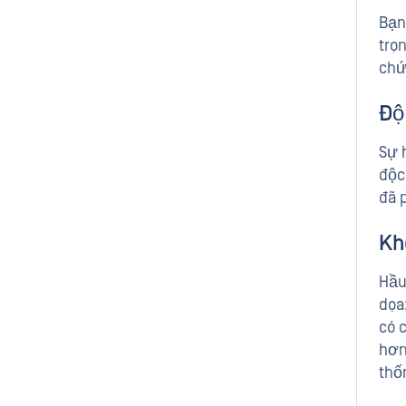
Bạn
trọ
chứ
Độ
Sự 
độc
đã 
Kh
Hầu
dọa
có 
hơn
thố