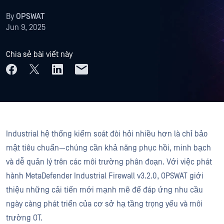
By
OPSWAT
Jun 9, 2025
Chia sẻ bài viết này
Industrial hệ thống kiểm soát đòi hỏi nhiều hơn là chỉ bảo
mật tiêu chuẩn—chúng cần khả năng phục hồi, minh bạch
và dễ quản lý trên các môi trường phân đoạn. Với việc phát
hành MetaDefender Industrial Firewall v3.2.0, OPSWAT giới
thiệu những cải tiến mới mạnh mẽ để đáp ứng nhu cầu
ngày càng phát triển của cơ sở hạ tầng trọng yếu và môi
trường OT.