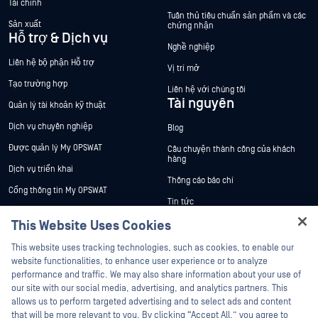
Tài chính
Tuân thủ tiêu chuẩn sản phẩm và các
Sản xuất
chứng nhận
Hỗ trợ & Dịch vụ
Nghề nghiệp
Liên hệ bộ phận Hỗ trợ
Vị trí mở
Tạo trường hợp
Liên hệ với chúng tôi
Tài nguyên
Quản lý tài khoản kỹ thuật
Dịch vụ chuyên nghiệp
Blog
Được quản lý My OPSWAT
Câu chuyện thành công của khách
hàng
Dịch vụ triển khai
Thông cáo báo chí
Cổng thông tin My OPSWAT
Tin tức
Tài liệu kỹ thuật
This Website Uses Cookies
Sự kiện
Đào tạo
Hey there!
Hội thảo trên trực tuyến
This website uses tracking technologies, such as cookies, to enable our
Chương trình Xử lý Lỗ hổng Bảo mật
I'm Ozzy, your OPSWAT virtual assistant.
website functionalities, to enhance user experience or to analyze
Đối tác
Datasheets
How can I help you secure what's critical
performance and traffic. We may also share information about your use of
today?
White Papers
our site with our social media, advertising, and analytics partners. This
Chứng nhận
allows us to perform targeted advertising and to select ads and content
Công cụ miễn phí
Đối tác công nghệ
that will be more relevant to you. By clicking “Accept All,” you agree to