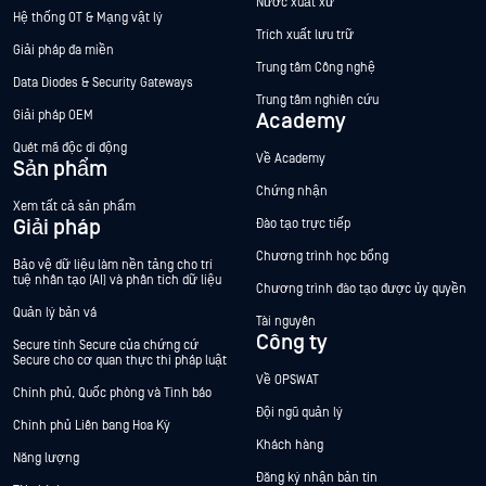
Nước xuất xứ
Hệ thống OT & Mạng vật lý
Trích xuất lưu trữ
Giải pháp đa miền
Trung tâm Công nghệ
Data Diodes & Security Gateways
Trung tâm nghiên cứu
Giải pháp OEM
Academy
Quét mã độc di động
Về Academy
Sản phẩm
Chứng nhận
Xem tất cả sản phẩm
Giải pháp
Đào tạo trực tiếp
Chương trình học bổng
Bảo vệ dữ liệu làm nền tảng cho trí
tuệ nhân tạo (AI) và phân tích dữ liệu
Chương trình đào tạo được ủy quyền
Quản lý bản vá
Tài nguyên
Công ty
Secure tính Secure của chứng cứ
Secure cho cơ quan thực thi pháp luật
Về OPSWAT
Chính phủ, Quốc phòng và Tình báo
Đội ngũ quản lý
Chính phủ Liên bang Hoa Kỳ
Khách hàng
Năng lượng
Đăng ký nhận bản tin