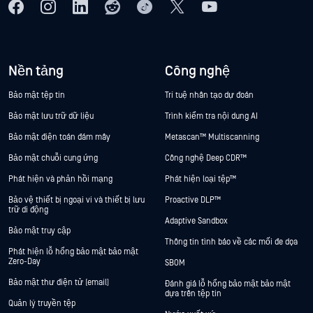
Nền tảng
Công nghệ
Bảo mật tệp tin
Trí tuệ nhân tạo dự đoán
Bảo mật lưu trữ dữ liệu
Trình kiểm tra nội dung AI
Bảo mật điện toán đám mây
Metascan™ Multiscanning
Bảo mật chuỗi cung ứng
Công nghệ Deep CDR™
Phát hiện và phản hồi mạng
Phát hiện loại tệp™
Bảo vệ thiết bị ngoại vi và thiết bị lưu
Proactive DLP™
trữ di động
Adaptive Sandbox
Bảo mật truy cập
Thông tin tình báo về các mối đe dọa
Phát hiện lỗ hổng bảo mật bảo mật
Zero-Day
SBOM
Bảo mật thư điện tử (email)
Đánh giá lỗ hổng bảo mật bảo mật
dựa trên tệp tin
Quản lý truyền tệp