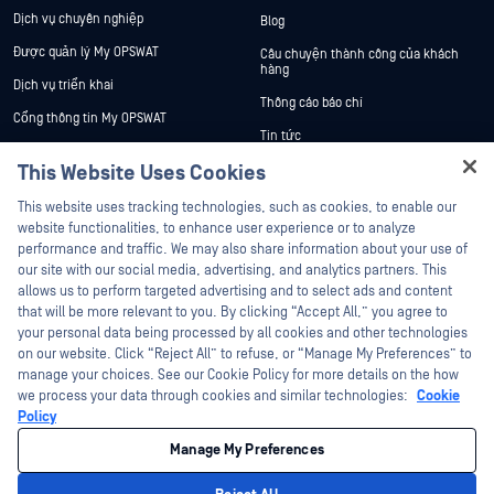
Dịch vụ chuyên nghiệp
Blog
Được quản lý My OPSWAT
Câu chuyện thành công của khách
hàng
Dịch vụ triển khai
Thông cáo báo chí
Cổng thông tin My OPSWAT
Tin tức
Tài liệu kỹ thuật
This Website Uses Cookies
Sự kiện
Đào tạo
Hey there!
Hội thảo trên trực tuyến
This website uses tracking technologies, such as cookies, to enable our
Chương trình Xử lý Lỗ hổng Bảo mật
I'm Ozzy, your OPSWAT virtual assistant.
website functionalities, to enhance user experience or to analyze
Đối tác
Datasheets
How can I help you secure what's critical
performance and traffic. We may also share information about your use of
today?
White Papers
our site with our social media, advertising, and analytics partners. This
Chứng nhận
allows us to perform targeted advertising and to select ads and content
Công cụ miễn phí
Đối tác công nghệ
that will be more relevant to you. By clicking “Accept All,” you agree to
your personal data being processed by all cookies and other technologies
Chương trình đối tác kênh phân phối
on our website. Click “Reject All” to refuse, or “Manage My Preferences” to
manage your choices. See our Cookie Policy for more details on the how
we process your data through cookies and similar technologies:
Cookie
©2026 OPSWAT Công ty TNHH. Mọi quyền được bảo lưu. OPSWAT , MetaDefender
Metascan, MetaAccess , cái OPSWAT Logo, Không tin tưởng bất kỳ tệp tin nào.
Policy
Không tin tưởng bất kỳ thiết bị nào. OPSWAT Academy Bảo vệ thế giới cơ sở hạ
tầng trọng yếu Deep CDR™ Technology, InQuest, Logo InQuest, DFI, RetroHunt, Deep
Manage My Preferences
File Inspection và Join the Hunt là các nhãn hiệu thương mại của OPSWAT Các
nhãn hiệu của bên thứ ba là tài sản của chủ sở hữu tương ứng.
Chính sách bảo mật
pháp lý
Quản lý tùy chọn Cookie
Lựa chọn