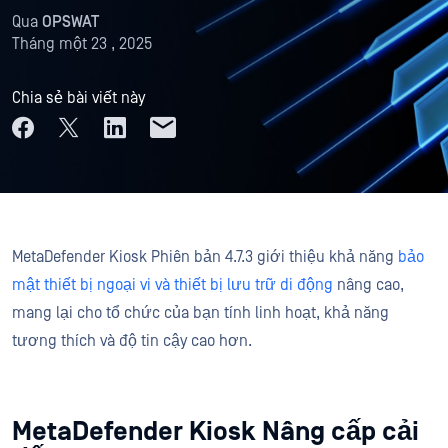
Qua
OPSWAT
Tháng một 23 , 2025
Chia sẻ bài viết này
MetaDefender Kiosk Phiên bản 4.7.3 giới thiệu khả năng
bảo
mật thiết bị ngoại vi và thiết bị lưu trữ di động
nâng cao,
mang lại cho tổ chức của bạn tính linh hoạt, khả năng
tương thích và độ tin cậy cao hơn.
MetaDefender Kiosk Nâng cấp cải