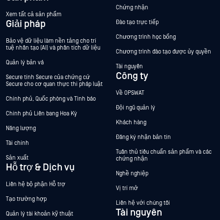
Chứng nhận
Xem tất cả sản phẩm
Giải pháp
Đào tạo trực tiếp
Chương trình học bổng
Bảo vệ dữ liệu làm nền tảng cho trí
tuệ nhân tạo (AI) và phân tích dữ liệu
Chương trình đào tạo được ủy quyền
Quản lý bản vá
Tài nguyên
Công ty
Secure tính Secure của chứng cứ
Secure cho cơ quan thực thi pháp luật
Về OPSWAT
Chính phủ, Quốc phòng và Tình báo
Đội ngũ quản lý
Chính phủ Liên bang Hoa Kỳ
Khách hàng
Năng lượng
Đăng ký nhận bản tin
Tài chính
Tuân thủ tiêu chuẩn sản phẩm và các
Sản xuất
chứng nhận
Hỗ trợ & Dịch vụ
Nghề nghiệp
Liên hệ bộ phận Hỗ trợ
Vị trí mở
Tạo trường hợp
Liên hệ với chúng tôi
Tài nguyên
Quản lý tài khoản kỹ thuật