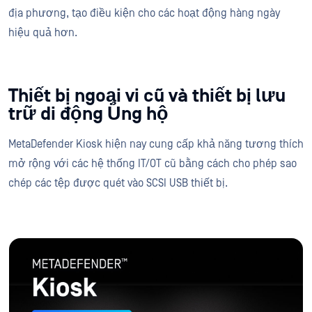
địa phương, tạo điều kiện cho các hoạt động hàng ngày
hiệu quả hơn.
Thiết bị ngoại vi cũ và thiết bị lưu
trữ di động Ủng hộ
MetaDefender Kiosk hiện nay cung cấp khả năng tương thích
mở rộng với các hệ thống IT/OT cũ bằng cách cho phép sao
chép các tệp được quét vào SCSI USB thiết bị.
METADEFENDER™
Kiosk
Bảo vệ nâng cao chống lại thiết bị lưu trữ di động -Mối đe dọa