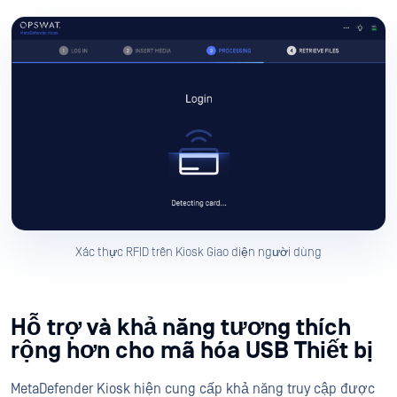
Xác thực RFID trên Kiosk Giao diện người dùng
Hỗ trợ và khả năng tương thích
rộng hơn cho mã hóa USB Thiết bị
MetaDefender Kiosk hiện cung cấp khả năng truy cập được