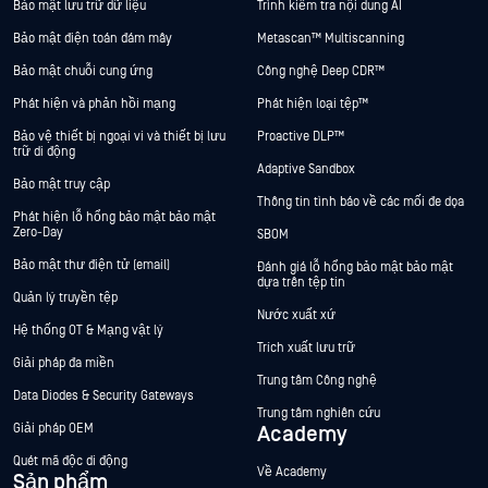
Bảo mật lưu trữ dữ liệu
Trình kiểm tra nội dung AI
Bảo mật điện toán đám mây
Metascan™ Multiscanning
Bảo mật chuỗi cung ứng
Công nghệ Deep CDR™
Phát hiện và phản hồi mạng
Phát hiện loại tệp™
Bảo vệ thiết bị ngoại vi và thiết bị lưu
Proactive DLP™
trữ di động
Adaptive Sandbox
Bảo mật truy cập
Thông tin tình báo về các mối đe dọa
Phát hiện lỗ hổng bảo mật bảo mật
Zero-Day
SBOM
Bảo mật thư điện tử (email)
Đánh giá lỗ hổng bảo mật bảo mật
dựa trên tệp tin
Quản lý truyền tệp
Nước xuất xứ
Hệ thống OT & Mạng vật lý
Trích xuất lưu trữ
Giải pháp đa miền
Trung tâm Công nghệ
Data Diodes & Security Gateways
Trung tâm nghiên cứu
Giải pháp OEM
Academy
Quét mã độc di động
Về Academy
Sản phẩm