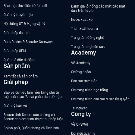
Bảo mật thư điện tử (email)
Đánh giá lỗ hổng bảo mật bảo mật
dựa trên tệp tin
Quản lý truyền tệp
Nước xuất xứ
Hệ thống OT & Mạng vật lý
Trích xuất lưu trữ
Giải pháp đa miền
Trung tâm Công nghệ
Data Diodes & Security Gateways
Trung tâm nghiên cứu
Giải pháp OEM
Academy
Quét mã độc di động
Về Academy
Sản phẩm
Chứng nhận
Xem tất cả sản phẩm
Giải pháp
Đào tạo trực tiếp
Chương trình học bổng
Bảo vệ dữ liệu làm nền tảng cho trí
tuệ nhân tạo (AI) và phân tích dữ liệu
Chương trình đào tạo được ủy quyền
Quản lý bản vá
Tài nguyên
Công ty
Secure tính Secure của chứng cứ
Secure cho cơ quan thực thi pháp luật
Về OPSWAT
Chính phủ, Quốc phòng và Tình báo
Đội ngũ quản lý