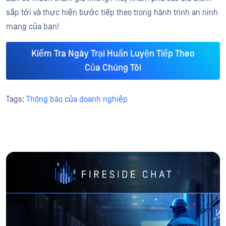
sắp tới và thực hiện bước tiếp theo trong hành trình an ninh
mạng của bạn!
Kiểm Tra Ngày Trại Huấn Luyện Tiếp Theo
Của Chúng Tôi
Tags:
Thông báo của doanh nghiệp