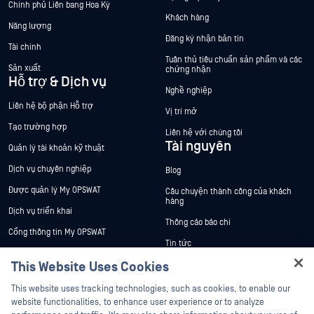
Chính phủ Liên bang Hoa Kỳ
Khách hàng
Năng lượng
Đăng ký nhận bản tin
Tài chính
Tuân thủ tiêu chuẩn sản phẩm và các
Sản xuất
chứng nhận
Hỗ trợ & Dịch vụ
Nghề nghiệp
Liên hệ bộ phận Hỗ trợ
Vị trí mở
Tạo trường hợp
Liên hệ với chúng tôi
Tài nguyên
Quản lý tài khoản kỹ thuật
Dịch vụ chuyên nghiệp
Blog
Được quản lý My OPSWAT
Câu chuyện thành công của khách
hàng
Dịch vụ triển khai
Thông cáo báo chí
Cổng thông tin My OPSWAT
Tin tức
Tài liệu kỹ thuật
This Website Uses Cookies
Sự kiện
Đào tạo
Hey there!
Hội thảo trên trực tuyến
This website uses tracking technologies, such as cookies, to enable our
Chương trình Xử lý Lỗ hổng Bảo mật
I'm Ozzy, your OPSWAT virtual assistant.
website functionalities, to enhance user experience or to analyze
Đối tác
Datasheets