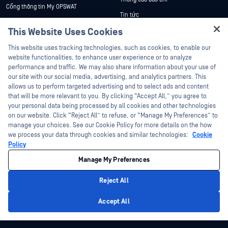
Cổng thông tin My OPSWAT
Tin tức
Tài liệu kỹ thuật
This Website Uses Cookies
Sự kiện
Đào tạo
Hey there!
Hội thảo trên trực tuyến
This website uses tracking technologies, such as cookies, to enable our
Chương trình Xử lý Lỗ hổng Bảo mật
I'm Ozzy, your OPSWAT virtual assistant.
website functionalities, to enhance user experience or to analyze
Đối tác
Datasheets
How can I help you secure what's critical
performance and traffic. We may also share information about your use of
White Papers
today?
our site with our social media, advertising, and analytics partners. This
Chứng nhận
allows us to perform targeted advertising and to select ads and content
Công cụ miễn phí
Đối tác công nghệ
that will be more relevant to you. By clicking “Accept All,” you agree to
your personal data being processed by all cookies and other technologies
Chương trình đối tác kênh phân phối
on our website. Click “Reject All” to refuse, or “Manage My Preferences” to
manage your choices. See our Cookie Policy for more details on the how
we process your data through cookies and similar technologies:
Cookie
©2026 OPSWAT Công ty TNHH. Mọi quyền được bảo lưu. OPSWAT , MetaDefender
Metascan, MetaAccess , cái OPSWAT Logo, Không tin tưởng bất kỳ tệp tin nào.
Policy
Không tin tưởng bất kỳ thiết bị nào. OPSWAT Academy Bảo vệ thế giới cơ sở hạ
tầng trọng yếu Deep CDR™ Technology, InQuest, Logo InQuest, DFI, RetroHunt, Deep
Manage My Preferences
File Inspection và Join the Hunt là các nhãn hiệu thương mại của OPSWAT Các
nhãn hiệu của bên thứ ba là tài sản của chủ sở hữu tương ứng.
Chính sách bảo mật
pháp lý
Quản lý tùy chọn Cookie
Lựa chọn
Reject All
quyền riêng tư của bạn tại California
Privacy Policy
Accept All