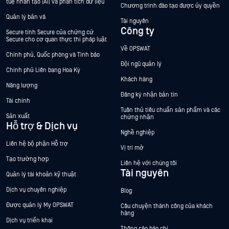
tuệ nhân tạo (AI) và phân tích dữ liệu
Chương trình đào tạo được ủy quyền
Quản lý bản vá
Tài nguyên
Công ty
Secure tính Secure của chứng cứ
Secure cho cơ quan thực thi pháp luật
Về OPSWAT
Chính phủ, Quốc phòng và Tình báo
Đội ngũ quản lý
Chính phủ Liên bang Hoa Kỳ
Khách hàng
Năng lượng
Đăng ký nhận bản tin
Tài chính
Tuân thủ tiêu chuẩn sản phẩm và các
Sản xuất
chứng nhận
Hỗ trợ & Dịch vụ
Nghề nghiệp
Liên hệ bộ phận Hỗ trợ
Vị trí mở
Tạo trường hợp
Liên hệ với chúng tôi
Tài nguyên
Quản lý tài khoản kỹ thuật
Dịch vụ chuyên nghiệp
Blog
Được quản lý My OPSWAT
Câu chuyện thành công của khách
hàng
Dịch vụ triển khai
Thông cáo báo chí