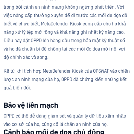
trong bối cảnh an ninh mạng không ngừng phát triển. Với
việc nâng cấp thường xuyên để đi trước các mối đe dọa đã
biết và chưa biết, MetaDefender Kiosk cung cấp cho họ khả
năng xử lý tệp mở rộng và khả năng ghi nhật ký nâng cao.
Điều này đặt OPPD lên hàng đầu trong bảo mật kỹ thuật số
và họ đã chuẩn bị để chống lại các mối đe dọa mới nổi với
độ chính xác vô song.
Kể từ khi tích hợp MetaDefender Kiosk của OPSWAT vào chiến
lược an ninh mạng của họ, OPPD đã chứng kiến những kết
quả biến đổi:
Bảo vệ liền mạch
OPPD có thể dễ dàng giám sát và quản lý dữ liệu xâm nhập
vào cơ sở của họ, củng cố lá chắn an ninh của họ.
Cảnh báo mối đe dọa chủ động