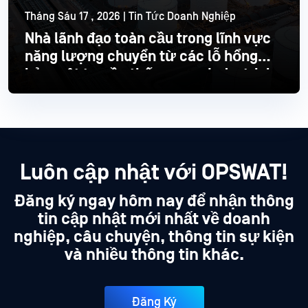
Tháng Sáu 17 , 2026 | Tin Tức Doanh Nghiệp
Nhà lãnh đạo toàn cầu trong lĩnh vực
năng lượng chuyển từ các lỗ hổng
bảo mật truyền thống sang Industrial
hiện đại
Đọc thêm
Luôn cập nhật với OPSWAT!
Đăng ký ngay hôm nay để nhận thông
tin cập nhật mới nhất về doanh
nghiệp, câu chuyện, thông tin sự kiện
và nhiều thông tin khác.
Đăng Ký