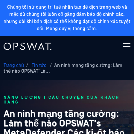
Chúng tôi sử dụng trí tuệ nhân tạo để dịch trang web và
mặc dù chúng tôi luôn cố gắng đảm bảo độ chính xác,
nhưng đôi khi bản dịch có thể không đạt độ chính xác tuyệt
đối. Mong quý vị thông cảm.
Trang chủ
/
Tin tức
/
An ninh mạng tăng cường: Làm
thế nào OPSWAT"Là...
NĂNG LƯỢNG | CÂU CHUYỆN CỦA KHÁCH
HÀNG
An ninh mạng tăng cường:
Làm thế nào OPSWAT's
MetaDefender Các ki-ốt bảo