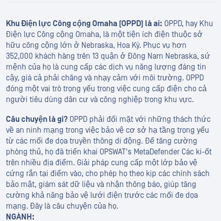
Khu Điện lực Công cộng Omaha (OPPD) là ai:
OPPD, hay Khu
Điện lực Công cộng Omaha, là một tiện ích điện thuộc sở
hữu công cộng lớn ở Nebraska, Hoa Kỳ. Phục vụ hơn
352,000 khách hàng trên 13 quận ở Đông Nam Nebraska, sứ
mệnh của họ là cung cấp các dịch vụ năng lượng đáng tin
cậy, giá cả phải chăng và nhạy cảm với môi trường. OPPD
đóng một vai trò trọng yếu trong việc cung cấp điện cho cả
người tiêu dùng dân cư và công nghiệp trong khu vực.
Câu chuyện là gì?
OPPD phải đối mặt với những thách thức
về an ninh mạng trong việc bảo vệ cơ sở hạ tầng trọng yếu
từ các mối đe dọa truyền thông di động. Để tăng cường
phòng thủ, họ đã triển khai OPSWAT's MetaDefender Các ki-ốt
trên nhiều địa điểm. Giải pháp cung cấp một lớp bảo vệ
cứng rắn tại điểm vào, cho phép họ theo kịp các chính sách
bảo mật, giám sát dữ liệu và nhận thông báo, giúp tăng
cường khả năng bảo vệ lưới điện trước các mối đe dọa
mạng. Đây là câu chuyện của họ.
NGÀNH: