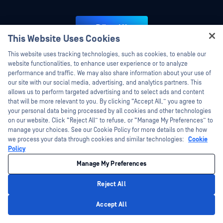
Đăng Ký
This Website Uses Cookies
Hey there!
This website uses tracking technologies, such as cookies, to enable our
I'm Ozzy, your OPSWAT virtual assistant.
website functionalities, to enhance user experience or to analyze
How can I help you secure what's critical
performance and traffic. We may also share information about your use of
today?
our site with our social media, advertising, and analytics partners. This
allows us to perform targeted advertising and to select ads and content
that will be more relevant to you. By clicking “Accept All,” you agree to
your personal data being processed by all cookies and other technologies
on our website. Click “Reject All” to refuse, or “Manage My Preferences” to
manage your choices. See our Cookie Policy for more details on the how
we process your data through cookies and similar technologies:
Cookie
Policy
Manage My Preferences
Nền tảng
Công nghệ
Reject All
Bảo mật tệp tin
Trí tuệ nhân tạo dự đoán
Privacy Policy
Accept All
Bảo mật lưu trữ dữ liệu
Trình kiểm tra nội dung AI