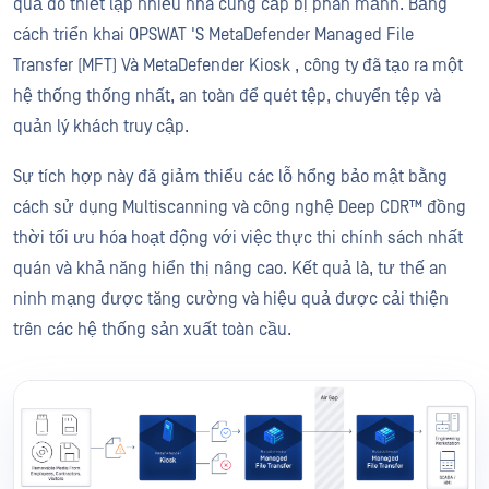
quả do thiết lập nhiều nhà cung cấp bị phân mảnh. Bằng
cách triển khai OPSWAT 'S MetaDefender Managed File
Transfer (MFT) Và MetaDefender Kiosk , công ty đã tạo ra một
hệ thống thống nhất, an toàn để quét tệp, chuyển tệp và
quản lý khách truy cập.
Sự tích hợp này đã giảm thiểu các lỗ hổng bảo mật bằng
cách sử dụng Multiscanning và công nghệ Deep CDR™ đồng
thời tối ưu hóa hoạt động với việc thực thi chính sách nhất
quán và khả năng hiển thị nâng cao. Kết quả là, tư thế an
ninh mạng được tăng cường và hiệu quả được cải thiện
trên các hệ thống sản xuất toàn cầu.