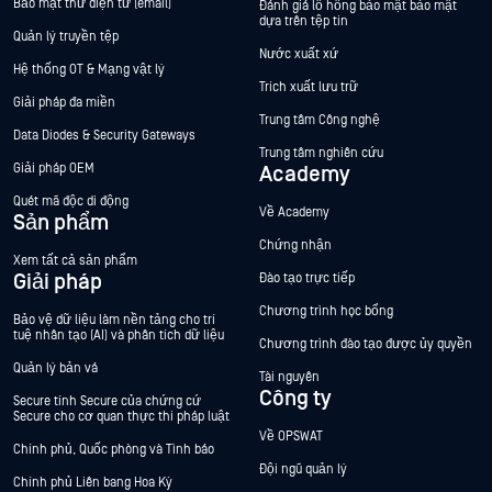
Bảo mật thư điện tử (email)
Đánh giá lỗ hổng bảo mật bảo mật
dựa trên tệp tin
Quản lý truyền tệp
Nước xuất xứ
Hệ thống OT & Mạng vật lý
Trích xuất lưu trữ
Giải pháp đa miền
Trung tâm Công nghệ
Data Diodes & Security Gateways
Trung tâm nghiên cứu
Giải pháp OEM
Academy
Quét mã độc di động
Về Academy
Sản phẩm
Chứng nhận
Xem tất cả sản phẩm
Giải pháp
Đào tạo trực tiếp
Chương trình học bổng
Bảo vệ dữ liệu làm nền tảng cho trí
tuệ nhân tạo (AI) và phân tích dữ liệu
Chương trình đào tạo được ủy quyền
Quản lý bản vá
Tài nguyên
Công ty
Secure tính Secure của chứng cứ
Secure cho cơ quan thực thi pháp luật
Về OPSWAT
Chính phủ, Quốc phòng và Tình báo
Đội ngũ quản lý
Chính phủ Liên bang Hoa Kỳ