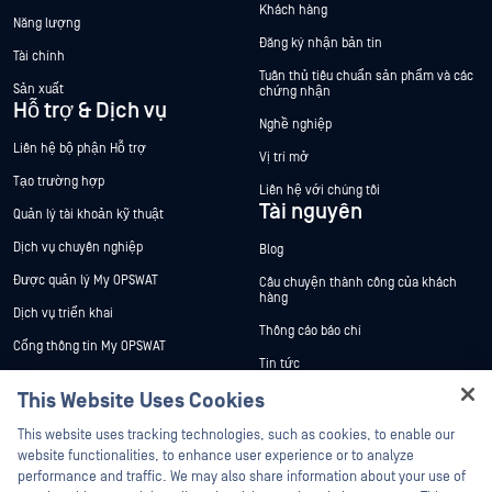
Khách hàng
Năng lượng
Đăng ký nhận bản tin
Tài chính
Tuân thủ tiêu chuẩn sản phẩm và các
Sản xuất
chứng nhận
Hỗ trợ & Dịch vụ
Nghề nghiệp
Liên hệ bộ phận Hỗ trợ
Vị trí mở
Tạo trường hợp
Liên hệ với chúng tôi
Tài nguyên
Quản lý tài khoản kỹ thuật
Dịch vụ chuyên nghiệp
Blog
Được quản lý My OPSWAT
Câu chuyện thành công của khách
hàng
Dịch vụ triển khai
Thông cáo báo chí
Cổng thông tin My OPSWAT
Tin tức
Tài liệu kỹ thuật
This Website Uses Cookies
Sự kiện
Đào tạo
Hey there!
Hội thảo trên trực tuyến
This website uses tracking technologies, such as cookies, to enable our
Chương trình Xử lý Lỗ hổng Bảo mật
I'm Ozzy, your OPSWAT virtual assistant.
website functionalities, to enhance user experience or to analyze
Partners
Datasheets
How can I help you secure what's critical
performance and traffic. We may also share information about your use of