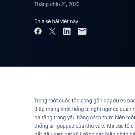
Tháng chín 21, 2023
Chia sẻ bài viết này
Trong một cuộc tấn công gần đây được bá
điệp mạng khét tiếng bị nghi ngờ có quan 
hạ tầng trọng yếu bằng cách thực hiện một
thống air-gapped của khu vực. Khi các tổ c
bắt đầu xem xét kỹ lưỡng các biện pháp bả