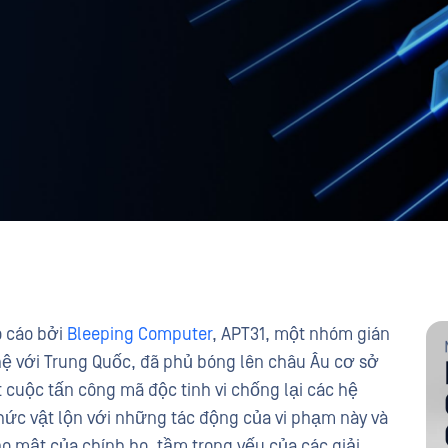
o cáo bởi
Bleeping Computer
, APT31, một nhóm gián
hệ với Trung Quốc, đã phủ bóng lên châu Âu cơ sở
 cuộc tấn công mã độc tinh vi chống lại các hệ
hức vật lộn với những tác động của vi phạm này và
o mật của chính họ, tầm trọng yếu của các giải