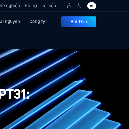
hề nghiệp
Hỗ trợ
Tài liệu
VI
Tài nguyên
Công ty
Bắt Đầu
PT31: