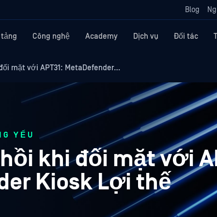
Blog
Ng
 tảng
Công nghệ
Academy
Dịch vụ
Đối tác
 đối mặt với APT31: MetaDefender…
NG YẾU
ồi khi đối mặt với A
er Kiosk Lợi thế