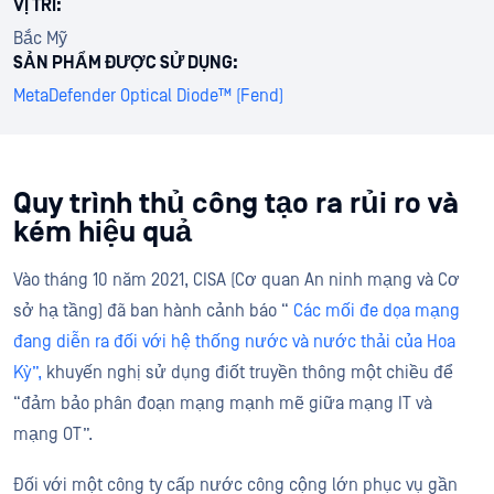
VỊ TRÍ:
Bắc Mỹ
SẢN PHẨM ĐƯỢC SỬ DỤNG:
MetaDefender Optical Diode™ (Fend)
Quy trình thủ công tạo ra rủi ro và
kém hiệu quả
Vào tháng 10 năm 2021, CISA (Cơ quan An ninh mạng và Cơ
sở hạ tầng) đã ban hành cảnh báo “
Các mối đe dọa mạng
đang diễn ra đối với hệ thống nước và nước thải của Hoa
Kỳ”,
khuyến nghị sử dụng điốt truyền thông một chiều để
“đảm bảo phân đoạn mạng mạnh mẽ giữa mạng IT và
mạng OT”.
Đối với một công ty cấp nước công cộng lớn phục vụ gần