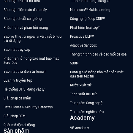
Bảo mật lưu trữ dữ liệu
Trình kiểm tra nội dung AI
Bảo mật điện toán đám mây
Metascan™ Multiscanning
Bảo mật chuỗi cung ứng
Công nghệ Deep CDR™
Phát hiện và phản hồi mạng
Phát hiện loại tệp™
Bảo vệ thiết bị ngoại vi và thiết bị lưu
Proactive DLP™
trữ di động
Adaptive Sandbox
Bảo mật truy cập
Thông tin tình báo về các mối đe dọa
Phát hiện lỗ hổng bảo mật bảo mật
Zero-Day
SBOM
Bảo mật thư điện tử (email)
Đánh giá lỗ hổng bảo mật bảo mật
dựa trên tệp tin
Quản lý truyền tệp
Nước xuất xứ
Hệ thống OT & Mạng vật lý
Trích xuất lưu trữ
Giải pháp đa miền
Trung tâm Công nghệ
Data Diodes & Security Gateways
Trung tâm nghiên cứu
Giải pháp OEM
Academy
Quét mã độc di động
Về Academy
Sản phẩm