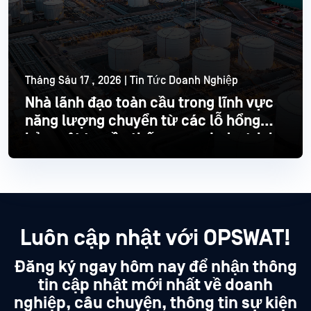
Tháng Sáu 17 , 2026 | Tin Tức Doanh Nghiệp
Nhà lãnh đạo toàn cầu trong lĩnh vực
năng lượng chuyển từ các lỗ hổng
bảo mật truyền thống sang Industrial
hiện đại
Đọc thêm
Luôn cập nhật với OPSWAT!
Đăng ký ngay hôm nay để nhận thông
tin cập nhật mới nhất về doanh
nghiệp, câu chuyện, thông tin sự kiện