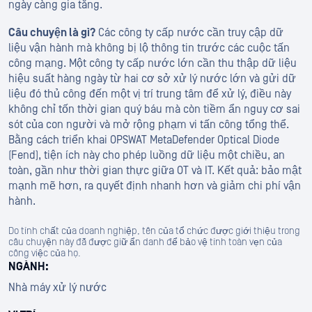
ngày càng gia tăng.
Câu chuyện là gì?
Các công ty cấp nước cần truy cập dữ
liệu vận hành mà không bị lộ thông tin trước các cuộc tấn
công mạng. Một công ty cấp nước lớn cần thu thập dữ liệu
hiệu suất hàng ngày từ hai cơ sở xử lý nước lớn và gửi dữ
liệu đó thủ công đến một vị trí trung tâm để xử lý, điều này
không chỉ tốn thời gian quý báu mà còn tiềm ẩn nguy cơ sai
sót của con người và mở rộng phạm vi tấn công tổng thể.
Bằng cách triển khai OPSWAT MetaDefender Optical Diode
(Fend), tiện ích này cho phép luồng dữ liệu một chiều, an
toàn, gần như thời gian thực giữa OT và IT. Kết quả: bảo mật
mạnh mẽ hơn, ra quyết định nhanh hơn và giảm chi phí vận
hành.
Do tính chất của doanh nghiệp, tên của tổ chức được giới thiệu trong
câu chuyện này đã được giữ ẩn danh để bảo vệ tính toàn vẹn của
công việc của họ.
NGÀNH:
Nhà máy xử lý nước