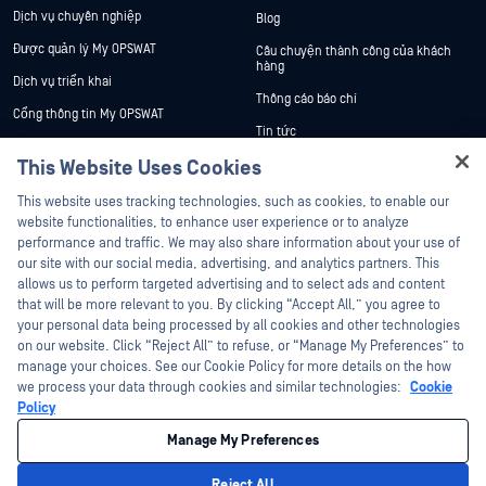
Dịch vụ chuyên nghiệp
Blog
Được quản lý My OPSWAT
Câu chuyện thành công của khách
hàng
Dịch vụ triển khai
Thông cáo báo chí
Cổng thông tin My OPSWAT
Tin tức
Tài liệu kỹ thuật
This Website Uses Cookies
Sự kiện
Đào tạo
Hey there!
Hội thảo trên trực tuyến
This website uses tracking technologies, such as cookies, to enable our
Chương trình Xử lý Lỗ hổng Bảo mật
I'm Ozzy, your OPSWAT virtual assistant.
website functionalities, to enhance user experience or to analyze
Đối tác
Datasheets
How can I help you secure what's critical
performance and traffic. We may also share information about your use of
White Papers
today?
our site with our social media, advertising, and analytics partners. This
Chứng nhận
allows us to perform targeted advertising and to select ads and content
Công cụ miễn phí
Đối tác công nghệ
that will be more relevant to you. By clicking “Accept All,” you agree to
your personal data being processed by all cookies and other technologies
Chương trình đối tác kênh phân phối
on our website. Click “Reject All” to refuse, or “Manage My Preferences” to
manage your choices. See our Cookie Policy for more details on the how
we process your data through cookies and similar technologies:
Cookie
©2026 OPSWAT Công ty TNHH. Mọi quyền được bảo lưu. OPSWAT , MetaDefender
Metascan, MetaAccess , cái OPSWAT Logo, Không tin tưởng bất kỳ tệp tin nào.
Policy
Không tin tưởng bất kỳ thiết bị nào. OPSWAT Academy Bảo vệ thế giới cơ sở hạ
tầng trọng yếu Deep CDR™ Technology, InQuest, Logo InQuest, DFI, RetroHunt, Deep
Manage My Preferences
File Inspection và Join the Hunt là các nhãn hiệu thương mại của OPSWAT Các
nhãn hiệu của bên thứ ba là tài sản của chủ sở hữu tương ứng.
Chính sách bảo mật
pháp lý
Quản lý tùy chọn Cookie
Lựa chọn
Reject All