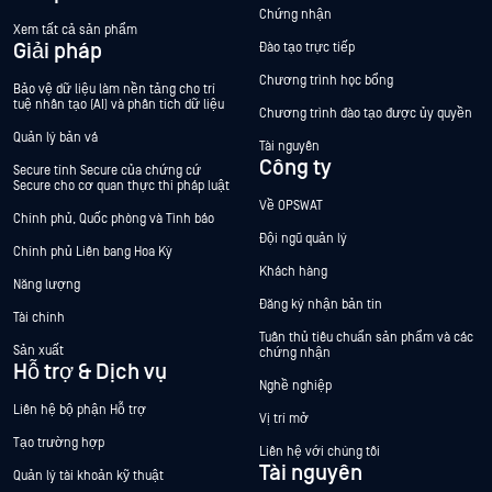
Chứng nhận
Xem tất cả sản phẩm
Giải pháp
Đào tạo trực tiếp
Chương trình học bổng
Bảo vệ dữ liệu làm nền tảng cho trí
tuệ nhân tạo (AI) và phân tích dữ liệu
Chương trình đào tạo được ủy quyền
Quản lý bản vá
Tài nguyên
Công ty
Secure tính Secure của chứng cứ
Secure cho cơ quan thực thi pháp luật
Về OPSWAT
Chính phủ, Quốc phòng và Tình báo
Đội ngũ quản lý
Chính phủ Liên bang Hoa Kỳ
Khách hàng
Năng lượng
Đăng ký nhận bản tin
Tài chính
Tuân thủ tiêu chuẩn sản phẩm và các
Sản xuất
chứng nhận
Hỗ trợ & Dịch vụ
Nghề nghiệp
Liên hệ bộ phận Hỗ trợ
Vị trí mở
Tạo trường hợp
Liên hệ với chúng tôi
Tài nguyên
Quản lý tài khoản kỹ thuật