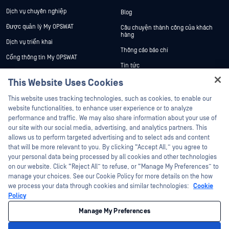
Dịch vụ chuyên nghiệp
Blog
Được quản lý My OPSWAT
Câu chuyện thành công của khách
hàng
Dịch vụ triển khai
Thông cáo báo chí
Cổng thông tin My OPSWAT
Tin tức
Tài liệu kỹ thuật
This Website Uses Cookies
Sự kiện
Đào tạo
Hey there!
Hội thảo trên trực tuyến
This website uses tracking technologies, such as cookies, to enable our
Chương trình Xử lý Lỗ hổng Bảo mật
I'm Ozzy, your OPSWAT virtual assistant.
website functionalities, to enhance user experience or to analyze
Đối tác
Datasheets
How can I help you secure what's critical
performance and traffic. We may also share information about your use of
today?
White Papers
our site with our social media, advertising, and analytics partners. This
Chứng nhận
allows us to perform targeted advertising and to select ads and content
Công cụ miễn phí
Đối tác công nghệ
that will be more relevant to you. By clicking “Accept All,” you agree to
your personal data being processed by all cookies and other technologies
Chương trình đối tác kênh phân phối
on our website. Click “Reject All” to refuse, or “Manage My Preferences” to
manage your choices. See our Cookie Policy for more details on the how
we process your data through cookies and similar technologies:
Cookie
©2026 OPSWAT Công ty TNHH. Mọi quyền được bảo lưu. OPSWAT , MetaDefender
Metascan, MetaAccess , cái OPSWAT Logo, Không tin tưởng bất kỳ tệp tin nào.
Policy
Không tin tưởng bất kỳ thiết bị nào. OPSWAT Academy Bảo vệ thế giới cơ sở hạ
tầng trọng yếu Deep CDR™ Technology, InQuest, Logo InQuest, DFI, RetroHunt, Deep
Manage My Preferences
File Inspection và Join the Hunt là các nhãn hiệu thương mại của OPSWAT Các
nhãn hiệu của bên thứ ba là tài sản của chủ sở hữu tương ứng.