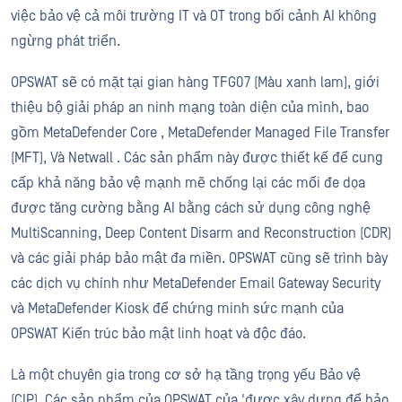
việc bảo vệ cả môi trường IT và OT trong bối cảnh AI không
ngừng phát triển.
OPSWAT sẽ có mặt tại gian hàng TFG07 (Màu xanh lam), giới
thiệu bộ giải pháp an ninh mạng toàn diện của mình, bao
gồm MetaDefender Core , MetaDefender Managed File Transfer
(MFT), Và Netwall . Các sản phẩm này được thiết kế để cung
cấp khả năng bảo vệ mạnh mẽ chống lại các mối đe dọa
được tăng cường bằng AI bằng cách sử dụng công nghệ
MultiScanning, Deep Content Disarm and Reconstruction (CDR)
và các giải pháp bảo mật đa miền. OPSWAT cũng sẽ trình bày
các dịch vụ chính như MetaDefender Email Gateway Security
và MetaDefender Kiosk để chứng minh sức mạnh của
OPSWAT Kiến trúc bảo mật linh hoạt và độc đáo.
Là một chuyên gia trong cơ sở hạ tầng trọng yếu Bảo vệ
(CIP), Các sản phẩm của OPSWAT của 'được xây dựng để bảo