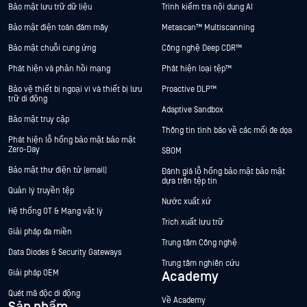
Bảo mật lưu trữ dữ liệu
Trình kiểm tra nội dung AI
Bảo mật điện toán đám mây
Metascan™ Multiscanning
Bảo mật chuỗi cung ứng
Công nghệ Deep CDR™
Phát hiện và phản hồi mạng
Phát hiện loại tệp™
Bảo vệ thiết bị ngoại vi và thiết bị lưu
Proactive DLP™
trữ di động
Adaptive Sandbox
Bảo mật truy cập
Thông tin tình báo về các mối đe dọa
Phát hiện lỗ hổng bảo mật bảo mật
Zero-Day
SBOM
Bảo mật thư điện tử (email)
Đánh giá lỗ hổng bảo mật bảo mật
dựa trên tệp tin
Quản lý truyền tệp
Nước xuất xứ
Hệ thống OT & Mạng vật lý
Trích xuất lưu trữ
Giải pháp đa miền
Trung tâm Công nghệ
Data Diodes & Security Gateways
Trung tâm nghiên cứu
Giải pháp OEM
Academy
Quét mã độc di động
Về Academy