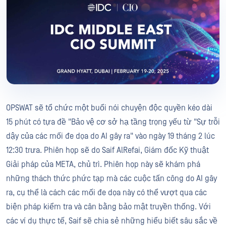
OPSWAT sẽ tổ chức một buổi nói chuyện độc quyền kéo dài
15 phút có tựa đề "Bảo vệ cơ sở hạ tầng trọng yếu từ "Sự trỗi
dậy của các mối đe dọa do AI gây ra" vào ngày 19 tháng 2 lúc
12:30 trưa. Phiên họp sẽ do Saif AlRefai, Giám đốc Kỹ thuật
Giải pháp của META, chủ trì. Phiên họp này sẽ khám phá
những thách thức phức tạp mà các cuộc tấn công do AI gây
ra, cụ thể là cách các mối đe dọa này có thể vượt qua các
biện pháp kiểm tra và cân bằng bảo mật truyền thống. Với
các ví dụ thực tế, Saif sẽ chia sẻ những hiểu biết sâu sắc về