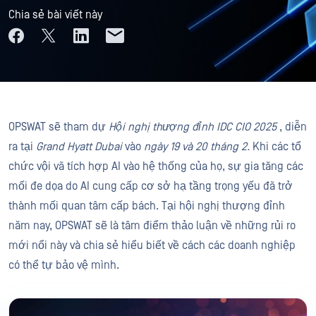
Chia sẻ bài viết này
OPSWAT sẽ tham dự
Hội nghị thượng đỉnh IDC CIO 2025
, diễn
ra tại
Grand Hyatt Dubai
vào
ngày 19 và 20 tháng 2.
Khi các tổ
chức vội vã tích hợp AI vào hệ thống của họ, sự gia tăng các
mối đe dọa do AI cung cấp cơ sở hạ tầng trọng yếu đã trở
thành mối quan tâm cấp bách. Tại hội nghị thượng đỉnh
năm nay, OPSWAT sẽ là tâm điểm thảo luận về những rủi ro
mới nổi này và chia sẻ hiểu biết về cách các doanh nghiệp
có thể tự bảo vệ mình.