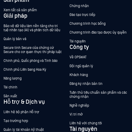
Sản phẩm
Chứng nhận
Xem tất cả sản phẩm
Giải pháp
Đào tạo trực tiếp
Chương trình học bổng
Bảo vệ dữ liệu làm nền tảng cho trí
tuệ nhân tạo (AI) và phân tích dữ liệu
Chương trình đào tạo được ủy quyền
Quản lý bản vá
Tài nguyên
Công ty
Secure tính Secure của chứng cứ
Secure cho cơ quan thực thi pháp luật
Về OPSWAT
Chính phủ, Quốc phòng và Tình báo
Đội ngũ quản lý
Chính phủ Liên bang Hoa Kỳ
Khách hàng
Năng lượng
Đăng ký nhận bản tin
Tài chính
Tuân thủ tiêu chuẩn sản phẩm và các
Sản xuất
chứng nhận
Hỗ trợ & Dịch vụ
Nghề nghiệp
Liên hệ bộ phận Hỗ trợ
Vị trí mở
Tạo trường hợp
Liên hệ với chúng tôi
Tài nguyên
Quản lý tài khoản kỹ thuật