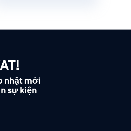
AT!
p nhật mới
in sự kiện