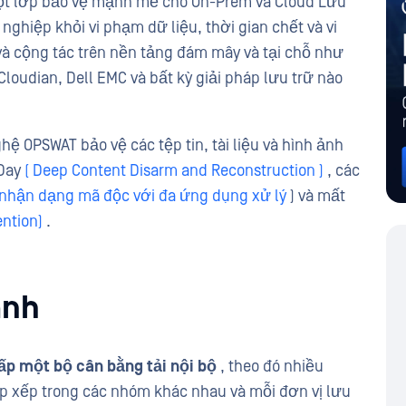
t lớp bảo vệ mạnh mẽ cho On-Prem và Cloud Lưu
nghiệp khỏi vi phạm dữ liệu, thời gian chết và vi
và cộng tác trên nền tảng đám mây và tại chỗ như
Cloudian, Dell EMC và bất kỳ giải pháp lưu trữ nào
ệ OPSWAT bảo vệ các tệp tin, tài liệu và hình ảnh
-Day
( Deep Content Disarm and Reconstruction )
, các
nhận dạng mã độc với đa ứng dụng xử lý
) và mất
ention)
.
ành
ấp một bộ cân bằng tải nội bộ
, theo đó nhiều
p xếp trong các nhóm khác nhau và mỗi đơn vị lưu