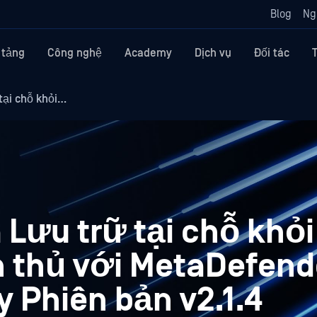
Blog
Ng
 tảng
Công nghệ
Academy
Dịch vụ
Đối tác
tại chỗ khỏi…
 Lưu trữ tại chỗ khỏ
n thủ với MetaDefend
y Phiên bản v2.1.4