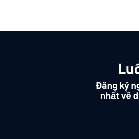
Lu
Đăng ký n
nhất về d