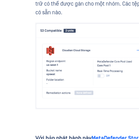
trữ có thể được gán cho một nhóm. Các tệp
có sẵn nào.
Với bản phát hành này
MetaDefender Stor