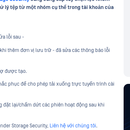
xử lý tệp từ một nhóm cụ thể trong tài khoản của
a lỗi sau -
 khi thêm đơn vị lưu trữ - đã sửa các thông báo lỗi
trợ được tạo.
c phục để cho phép tải xuống trực tuyến trình cài
 đặt lại/chấm dứt các phiên hoạt động sau khi
der Storage Security,
Liên hệ với chúng tôi
.