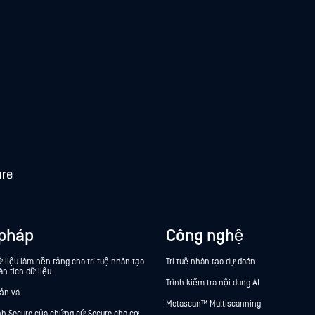
 pháp
Công nghệ
 liệu làm nền tảng cho trí tuệ nhân tạo
Trí tuệ nhân tạo dự đoán
ân tích dữ liệu
Trình kiểm tra nội dung AI
bản vá
Metascan™ Multiscanning
ính Secure của chứng cứ Secure cho cơ