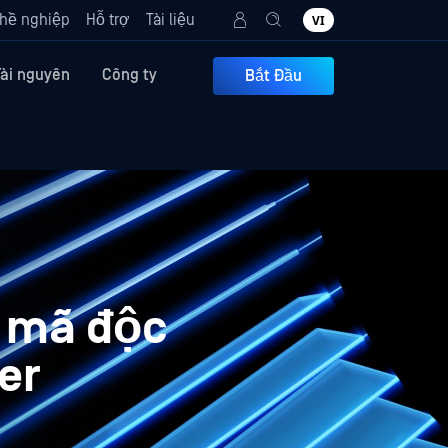
hề nghiệp
Hỗ trợ
Tài liệu
VI
Tài nguyên
Công ty
Bắt Đầu
i mã độc
er