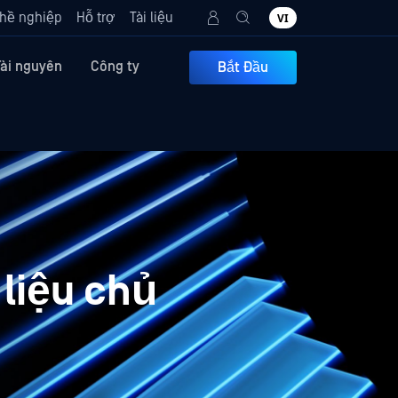
hề nghiệp
Hỗ trợ
Tài liệu
VI
Tài nguyên
Công ty
Bắt Đầu
liệu chủ