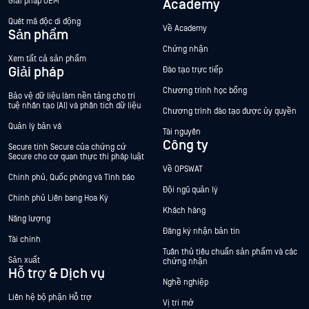
Giải pháp OEM
Academy
Quét mã độc di động
Về Academy
Sản phẩm
Chứng nhận
Xem tất cả sản phẩm
Giải pháp
Đào tạo trực tiếp
Chương trình học bổng
Bảo vệ dữ liệu làm nền tảng cho trí
tuệ nhân tạo (AI) và phân tích dữ liệu
Chương trình đào tạo được ủy quyền
Quản lý bản vá
Tài nguyên
Công ty
Secure tính Secure của chứng cứ
Secure cho cơ quan thực thi pháp luật
Về OPSWAT
Chính phủ, Quốc phòng và Tình báo
Đội ngũ quản lý
Chính phủ Liên bang Hoa Kỳ
Khách hàng
Năng lượng
Đăng ký nhận bản tin
Tài chính
Tuân thủ tiêu chuẩn sản phẩm và các
Sản xuất
chứng nhận
Hỗ trợ & Dịch vụ
Nghề nghiệp
Liên hệ bộ phận Hỗ trợ
Vị trí mở