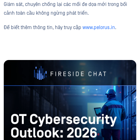
Giám sát, chuyên chống lại các mối đe dọa mới trong bối
cảnh toàn cầu không ngừng phát triển.
Để biết thêm thông tin, hãy truy cập
www.pelorus.in
.