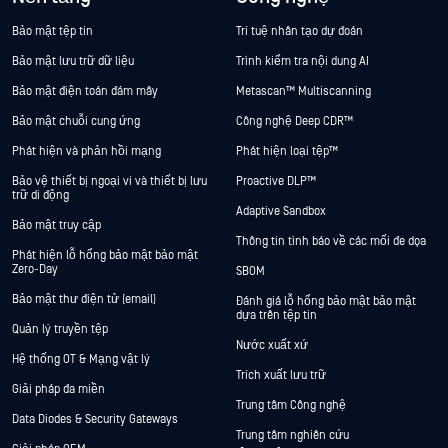
Bảo mật tệp tin
Trí tuệ nhân tạo dự đoán
Bảo mật lưu trữ dữ liệu
Trình kiểm tra nội dung AI
Bảo mật điện toán đám mây
Metascan™ Multiscanning
Bảo mật chuỗi cung ứng
Công nghệ Deep CDR™
Phát hiện và phản hồi mạng
Phát hiện loại tệp™
Bảo vệ thiết bị ngoại vi và thiết bị lưu
Proactive DLP™
trữ di động
Adaptive Sandbox
Bảo mật truy cập
Thông tin tình báo về các mối đe dọa
Phát hiện lỗ hổng bảo mật bảo mật
Zero-Day
SBOM
Bảo mật thư điện tử (email)
Đánh giá lỗ hổng bảo mật bảo mật
dựa trên tệp tin
Quản lý truyền tệp
Nước xuất xứ
Hệ thống OT & Mạng vật lý
Trích xuất lưu trữ
Giải pháp đa miền
Trung tâm Công nghệ
Data Diodes & Security Gateways
Trung tâm nghiên cứu