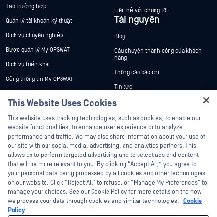
Tạo trường hợp
Liên hệ với chúng tôi
Tài nguyên
Quản lý tài khoản kỹ thuật
Dịch vụ chuyên nghiệp
Blog
Được quản lý My OPSWAT
Câu chuyện thành công của khách
hàng
Dịch vụ triển khai
Thông cáo báo chí
Cổng thông tin My OPSWAT
Tin tức
Tài liệu kỹ thuật
This Website Uses Cookies
Sự kiện
Đào tạo
Hey there!
Hội thảo trên trực tuyến
This website uses tracking technologies, such as cookies, to enable our
Chương trình Xử lý Lỗ hổng Bảo mật
I'm Ozzy, your OPSWAT virtual assistant.
website functionalities, to enhance user experience or to analyze
Đối tác
Datasheets
How can I help you secure what's critical
performance and traffic. We may also share information about your use of
White Papers
today?
our site with our social media, advertising, and analytics partners. This
Chứng nhận
allows us to perform targeted advertising and to select ads and content
Công cụ miễn phí
Đối tác công nghệ
that will be more relevant to you. By clicking “Accept All,” you agree to
your personal data being processed by all cookies and other technologies
Chương trình đối tác kênh phân phối
on our website. Click “Reject All” to refuse, or “Manage My Preferences” to
manage your choices. See our Cookie Policy for more details on the how
we process your data through cookies and similar technologies:
Cookie
©2026 OPSWAT Công ty TNHH. Mọi quyền được bảo lưu. OPSWAT , MetaDefender
Metascan, MetaAccess , cái OPSWAT Logo, Không tin tưởng bất kỳ tệp tin nào.
Policy
Không tin tưởng bất kỳ thiết bị nào. OPSWAT Academy Bảo vệ thế giới cơ sở hạ