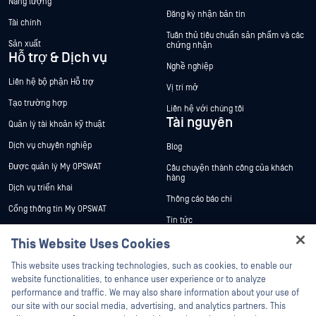
Năng lượng
Đăng ký nhận bản tin
Tài chính
Tuân thủ tiêu chuẩn sản phẩm và các
Sản xuất
chứng nhận
Hỗ trợ & Dịch vụ
Nghề nghiệp
Liên hệ bộ phận Hỗ trợ
Vị trí mở
Tạo trường hợp
Liên hệ với chúng tôi
Tài nguyên
Quản lý tài khoản kỹ thuật
Dịch vụ chuyên nghiệp
Blog
Được quản lý My OPSWAT
Câu chuyện thành công của khách
hàng
Dịch vụ triển khai
Thông cáo báo chí
Cổng thông tin My OPSWAT
Tin tức
Tài liệu kỹ thuật
This Website Uses Cookies
Sự kiện
Đào tạo
Hey there!
Hội thảo trên trực tuyến
This website uses tracking technologies, such as cookies, to enable our
Chương trình Xử lý Lỗ hổng Bảo mật
I'm Ozzy, your OPSWAT virtual assistant.
website functionalities, to enhance user experience or to analyze
Đối tác
Datasheets
How can I help you secure what's critical
performance and traffic. We may also share information about your use of
White Papers
today?
our site with our social media, advertising, and analytics partners. This
Chứng nhận