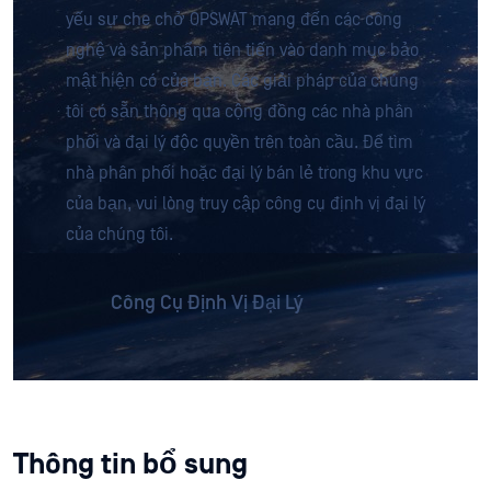
yếu sự che chở OPSWAT mang đến các công
nghệ và sản phẩm tiên tiến vào danh mục bảo
mật hiện có của bạn. Các giải pháp của chúng
tôi có sẵn thông qua cộng đồng các nhà phân
phối và đại lý độc quyền trên toàn cầu. Để tìm
nhà phân phối hoặc đại lý bán lẻ trong khu vực
của bạn, vui lòng truy cập công cụ định vị đại lý
của chúng tôi.
Công Cụ Định Vị Đại Lý
Thông tin bổ sung