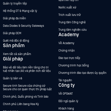
dựa trên tệp tin
Quản lý truyền tệp
Nước xuất xứ
Hệ thống OT & Mạng vật lý
Trích xuất lưu trữ
Giải pháp đa miền
Trung tâm Công nghệ
Data Diodes & Security Gateways
Trung tâm nghiên cứu
Giải pháp OEM
Academy
Quét mã độc di động
Về Academy
Sản phẩm
Chứng nhận
Xem tất cả sản phẩm
Giải pháp
Đào tạo trực tiếp
Chương trình học bổng
Bảo vệ dữ liệu làm nền tảng cho trí
tuệ nhân tạo (AI) và phân tích dữ liệu
Chương trình đào tạo được ủy quyền
Quản lý bản vá
Tài nguyên
Công ty
Secure tính Secure của chứng cứ
Secure cho cơ quan thực thi pháp luật
Về OPSWAT
Chính phủ, Quốc phòng và Tình báo
Đội ngũ quản lý
Chính phủ Liên bang Hoa Kỳ
Khách hàng