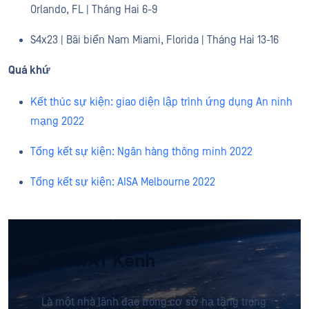
Orlando, FL | Tháng Hai 6-9
S4x23 | Bãi biển Nam Miami, Florida | Tháng Hai 13-16
Quá khứ
Kết thúc sự kiện: giao diện lập trình ứng dụng An ninh
mạng 2022
Tổng kết sự kiện: Ngân hàng thông minh 2022
Tổng kết sự kiện: AISA Melbourne 2022
OPSWAT Kênh
Là một nhà lãnh đạo trong cơ sở hạ tầng trọng