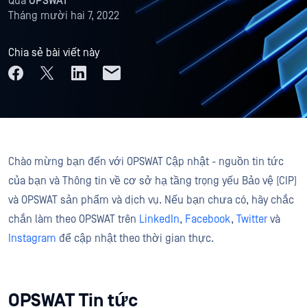
Qua
OPSWAT
Tháng mười hai 7, 2022
Chia sẻ bài viết này
Chào mừng bạn đến với OPSWAT Cập nhật - nguồn tin tức
của bạn và Thông tin về cơ sở hạ tầng trọng yếu Bảo vệ (CIP)
và OPSWAT sản phẩm và dịch vụ. Nếu bạn chưa có, hãy chắc
chắn làm theo OPSWAT trên
LinkedIn
,
Facebook
,
Twitter
và
Instagram
để cập nhật theo thời gian thực.
OPSWAT Tin tức